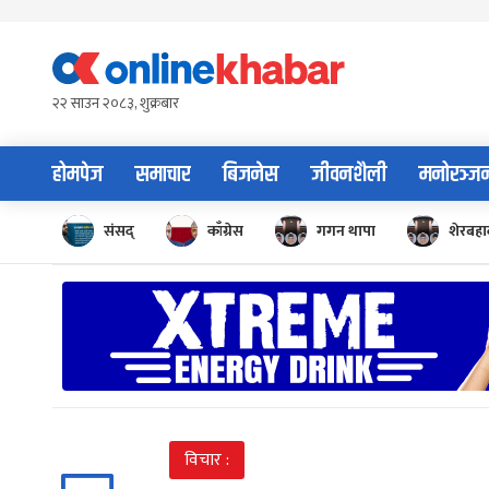
Skip
to
content
२२ साउन २०८३, शुक्रबार
होमपेज
समाचार
बिजनेस
जीवनशैली
मनोरञ्ज
संसद्
काँग्रेस
गगन थापा
शेरबहाद
विचार :