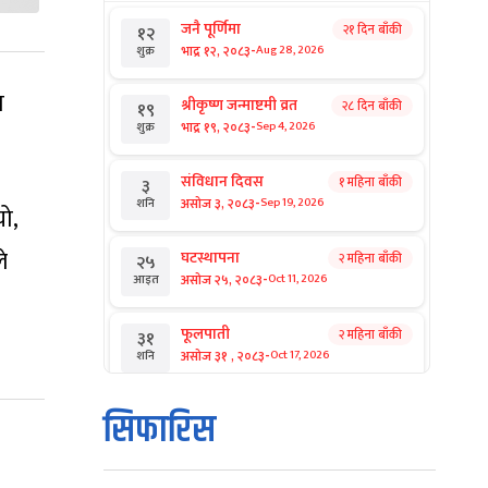
जनै पूर्णिमा
२१ दिन बाँकी
१२
-
भाद्र १२, २०८३
Aug 28, 2026
शुक्र
त
श्रीकृष्ण जन्माष्टमी व्रत
२८ दिन बाँकी
१९
-
भाद्र १९, २०८३
Sep 4, 2026
शुक्र
संविधान दिवस
१ महिना बाँकी
३
-
असोज ३, २०८३
Sep 19, 2026
शनि
यो,
े
घटस्थापना
२ महिना बाँकी
२५
-
असोज २५, २०८३
Oct 11, 2026
आइत
फूलपाती
२ महिना बाँकी
३१
-
असोज ३१ , २०८३
Oct 17, 2026
शनि
कार्तिक सङ्क्रान्ति
२ महिना बाँकी
१
सिफारिस
-
कार्तिक १, २०८३
Oct 18, 2026
आइत
महानवमी
२ महिना बाँकी