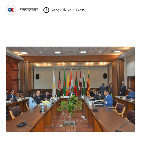
अनलाइनखबर
२०८२ मंसिर १० गते १८:१९