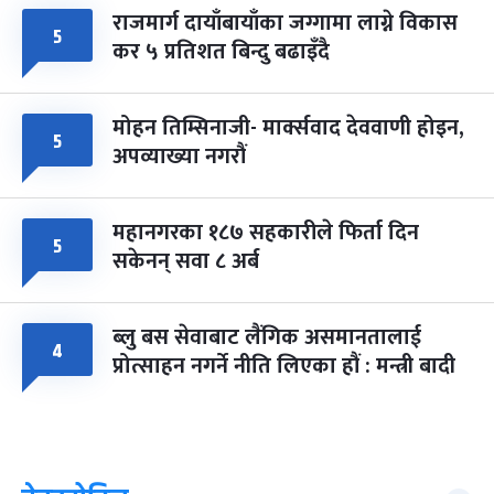
राजमार्ग दायाँबायाँका जग्गामा लाग्ने विकास
५
कर ५ प्रतिशत बिन्दु बढाइँदै
मोहन तिम्सिनाजी- मार्क्सवाद देववाणी होइन,
५
अपव्याख्या नगरौं
महानगरका १८७ सहकारीले फिर्ता दिन
५
सकेनन् सवा ८ अर्ब
ब्लु बस सेवाबाट लैंगिक असमानतालाई
४
प्रोत्साहन नगर्ने नीति लिएका हौं : मन्त्री बादी