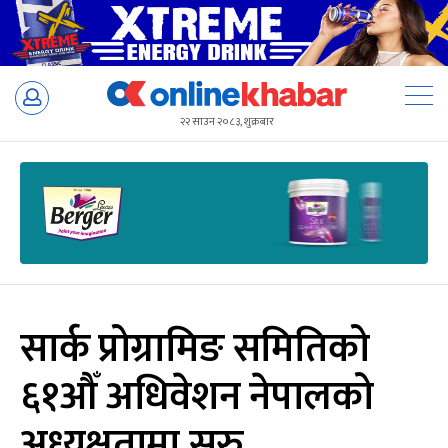
Skip
to
२२ साउन २०८३, शुक्रबार
content
सार्क प्रोग्रामिङ समितिको
६१औँ अधिवेशन नेपालको
अध्यक्षतामा सुरु