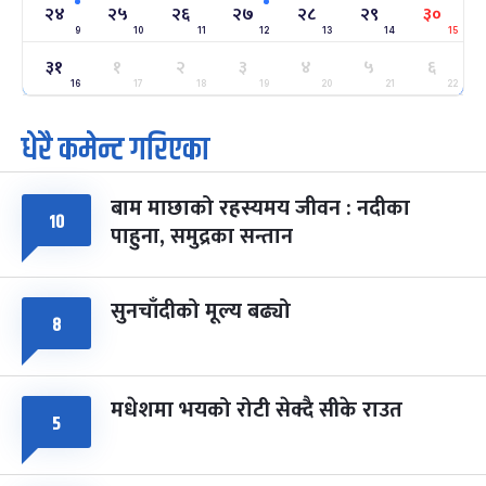
-
२४
२५
२६
२७
२८
२९
३०
फाल्गुन २४, २०८३
Mar 8, 2027
सोम
9
10
11
12
13
14
15
३१
ग्याल्पो ल्होसार
१
२
३
४
५
६
७ महिना बाँकी
२५
-
फाल्गुन २५, २०८३
Mar 9, 2027
मंगल
16
17
18
19
20
21
22
धेरै कमेन्ट गरिएका
पूर्णिमा व्रत
७ महिना बाँकी
७
-
चैत्र ७, २०८३
Mar 21, 2027
आइत
बाम माछाको रहस्यमय जीवन : नदीका
फागुपूर्णिमा
१०
७ महिना बाँकी
८
पाहुना, समुद्रका सन्तान
-
चैत्र ८, २०८३
Mar 22, 2027
सोम
सुनचाँदीको मूल्य बढ्यो
८
मधेशमा भयको रोटी सेक्दै सीके राउत
५