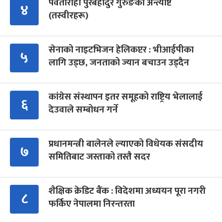
पर्वतारोही पुरबहादुर गुरुङको अन्त्येष्टि
४
(तस्वीरहरू)
सेनाको नाइटभिजन हेलिकप्टर : भीआईपीका
५
लागि उड्छ, जनताको ज्यान बचाउन उड्दैन
कांग्रेस संस्थापन इतर समूहको राष्ट्रिय भेलालाई
६
देउवाले सम्बोधन गर्ने
प्रधानमन्त्री बालेनले ल्याएको विधेयक संसदीय
७
समितिबाट जस्ताको तस्तै सदर
शैक्षिक क्रेडिट बैंक : विदेशमा अध्ययन पूरा नगरी
८
फर्किए नेपालमा निरन्तरता