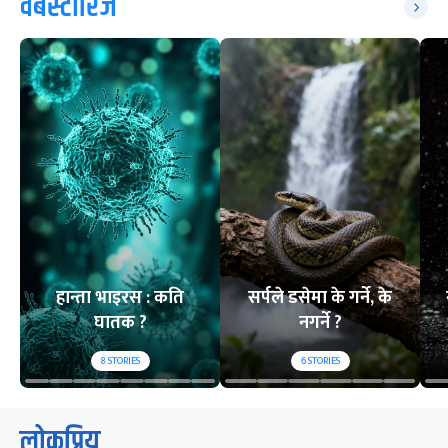
वेबस्टोरिज
हान्ता भाइरस : कति
सर्पले डसेमा के गर्ने, के
घातक ?
नगर्ने ?
8
STORIES
6
STORIES
लोकप्रिय