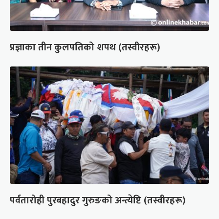
प्रज्ञाका तीन कुलपतिको शपथ (तस्वीरहरू)
पर्वतारोही पुरबहादुर गुरुङको अन्त्येष्टि (तस्वीरहरू)