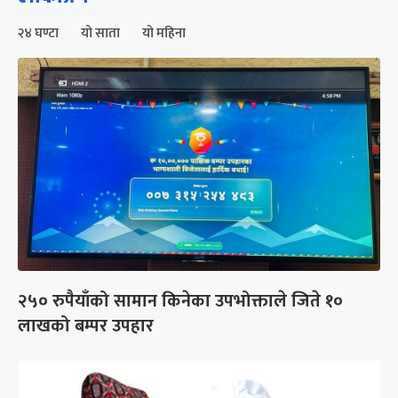
२४ घण्टा
यो साता
यो महिना
२५० रुपैयाँको सामान किनेका उपभोक्ताले जिते १०
लाखको बम्पर उपहार