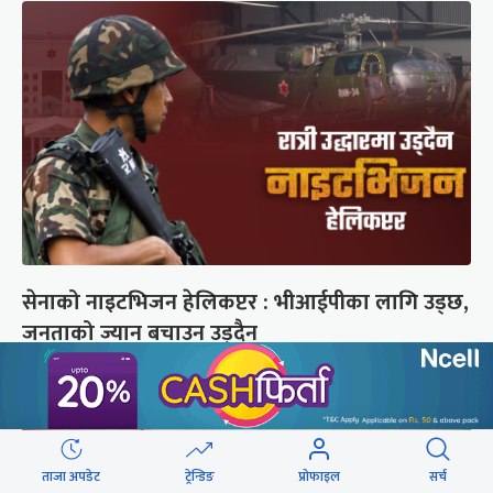
सेनाको नाइटभिजन हेलिकप्टर : भीआईपीका लागि उड्छ,
जनताको ज्यान बचाउन उड्दैन
ताजा अपडेट
ट्रेन्डिङ
प्रोफाइल
सर्च