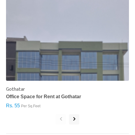
Gothatar
S
Office Space for Rent at Gothatar
H
Rs. 55
R
Per Sq.Feet
‹
›