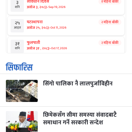
संविधान दिवस
१ महिना बाँकी
३
-
असोज ३, २०८३
Sep 19, 2026
शनि
घटस्थापना
२ महिना बाँकी
२५
-
असोज २५, २०८३
Oct 11, 2026
आइत
फूलपाती
२ महिना बाँकी
३१
-
असोज ३१ , २०८३
Oct 17, 2026
शनि
कार्तिक सङ्क्रान्ति
२ महिना बाँकी
१
सिफारिस
-
कार्तिक १, २०८३
Oct 18, 2026
आइत
सिंगो पालिका नै लालपुर्जाविहीन
महानवमी
२ महिना बाँकी
३
-
कार्तिक ३, २०८३
Oct 20, 2026
मंगल
विजयादशमी
२ महिना बाँकी
४
-
कार्तिक ४, २०८३
Oct 21, 2026
बुध
छिमेकसँग सीमा समस्या संवादबाटै
समाधान गर्ने सरकारी सन्देश
पापा‌ङ्कुशा एकादशी व्रत
२ महिना बाँकी
५
-
कार्तिक ५, २०८३
Oct 22, 2026
बिहि