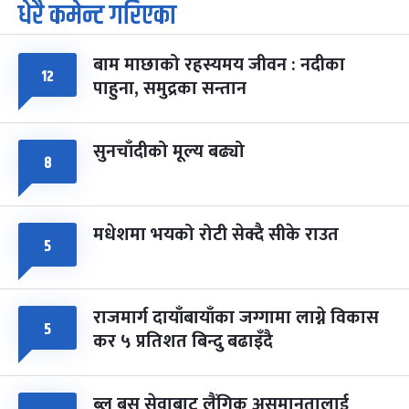
धेरै कमेन्ट गरिएका
पूर्णिमा व्रत
७ महिना बाँकी
७
-
चैत्र ७, २०८३
Mar 21, 2027
आइत
बाम माछाको रहस्यमय जीवन : नदीका
फागुपूर्णिमा
७ महिना बाँकी
८
१२
पाहुना, समुद्रका सन्तान
-
चैत्र ८, २०८३
Mar 22, 2027
सोम
सुनचाँदीको मूल्य बढ्यो
८
मधेशमा भयको रोटी सेक्दै सीके राउत
५
राजमार्ग दायाँबायाँका जग्गामा लाग्ने विकास
५
कर ५ प्रतिशत बिन्दु बढाइँदै
ब्लु बस सेवाबाट लैंगिक असमानतालाई