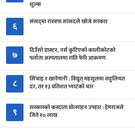
शुल्क
संसद्‍मा रास्वपा सांसदले खोजे सरकार
६
दिउँसो डाक्टर, नर्स कुटिएको कालीकोटको
७
पलाँता अस्पतालमा राति फेरि आक्रमण
सिँचाइ र खानेपानी : विद्युत् महसुलमा सहुलियत
८
दर, तर १३ प्रतिशत भ्याटको भार
सरकारको करदाता प्रोत्साहन उपहार : हेमराजले
९
जिते १० लाख