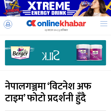
Skip
to
२३ साउन २०८३, शनिबार
content
नेपालगञ्जमा ‘विटनेश अफ
टाइम’ फोटो प्रदर्शनी हुँदै