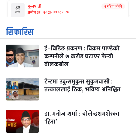
फूलपाती
२ महिना बाँकी
३१
-
असोज ३१ , २०८३
Oct 17, 2026
शनि
कार्तिक सङ्क्रान्ति
२ महिना बाँकी
१
सिफारिस
-
कार्तिक १, २०८३
Oct 18, 2026
आइत
ई–बिडिङ प्रकरण : विक्रम पाण्डेको
महानवमी
२ महिना बाँकी
३
-
कम्पनीले ७ करोड घटाएर फेर्‍यो
कार्तिक ३, २०८३
Oct 20, 2026
मंगल
बोलकबोल
विजयादशमी
२ महिना बाँकी
४
-
कार्तिक ४, २०८३
Oct 21, 2026
बुध
टेन्टमा उकुसमुकुस सुकुमवासी :
तत्काललाई ठिक, भविष्य अनिश्चित
पापा‌ङ्कुशा एकादशी व्रत
२ महिना बाँकी
५
-
कार्तिक ५, २०८३
Oct 22, 2026
बिहि
डा. मनोज शर्मा : चोलेन्द्रशमशेरका
कुकुर तिहार
३ महिना बाँकी
२२
-
कार्तिक २२, २०८३
Nov 8, 2026
आइत
‘हिरा’
गाई पूजा
३ महिना बाँकी
२३