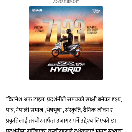
`विटनेश अफ टाइम´ प्रदर्शनीले समयको साक्षी बनेका दृश्य,
पात्र, नेपाली समाज , भेषभूषा , संस्कृति, दैनिक जीवन र
प्रकृतिलाई तस्वीरमार्फत उजागर गर्ने उद्देश्य लिएको छ।
प्रदर्शनीमा राखिएका तस्वीरहरूले दर्शकलाई मानव सभ्यता