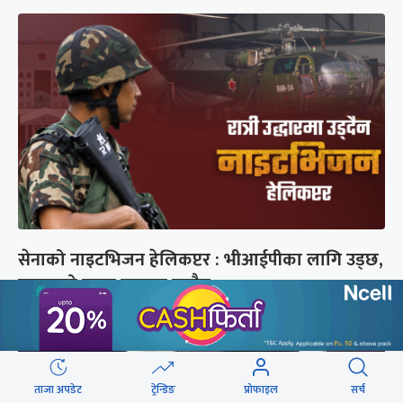
सेनाको नाइटभिजन हेलिकप्टर : भीआईपीका लागि उड्छ,
जनताको ज्यान बचाउन उड्दैन
ताजा अपडेट
ट्रेन्डिङ
प्रोफाइल
सर्च