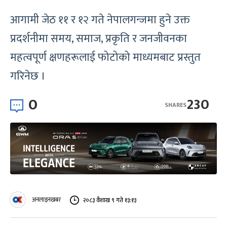
आगामी जेठ ११ र १२ गते नेपालगन्जमा हुने उक्त
प्रदर्शनीमा समय, समाज, प्रकृति र जनजीवनका
महत्वपूर्ण क्षणहरूलाई फोटोको माध्यमबाट प्रस्तुत
गरिनेछ ।
0
230
SHARES
अनलाइनखबर
२०८३ वैशाख ९ गते १३:१३