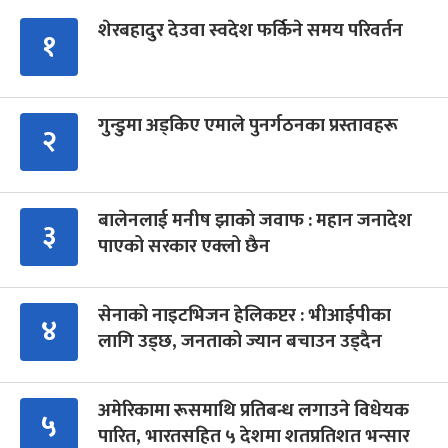
शेरबहादुर देउवा स्वदेश फर्किने समय परिवर्तन
१
गुन्डुमा अड्किए एमाले पुनर्गठनका प्रस्तावहरू
२
बालेनलाई मनीष झाको जवाफ : महान जनादेश
३
पाएको सरकार एक्लो छैन
सेनाको नाइटभिजन हेलिकप्टर : भीआईपीका
४
लागि उड्छ, जनताको ज्यान बचाउन उड्दैन
अमेरिकामा रूसमाथि प्रतिबन्ध लगाउने विधेयक
५
पारित, भारतसहित ५ देशमा शतप्रतिशत भन्सार