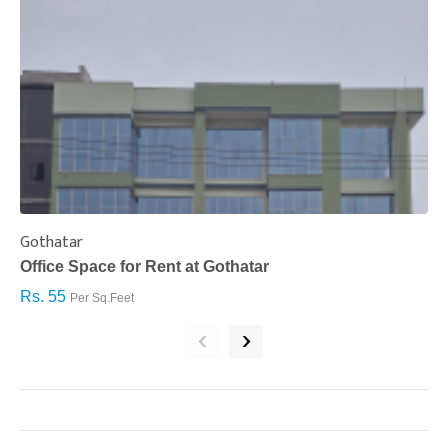
Gothatar
S
Office Space for Rent at Gothatar
H
Rs. 55
R
Per Sq.Feet
‹
›