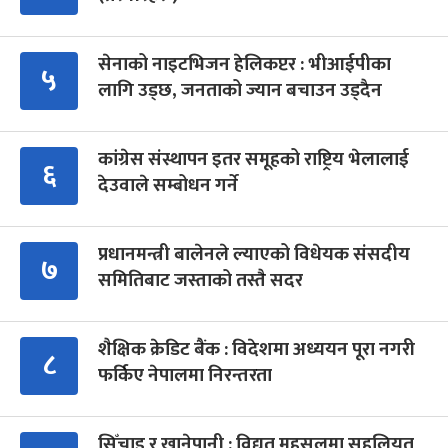
सेनाको नाइटभिजन हेलिकप्टर : भीआईपीका
५
लागि उड्छ, जनताको ज्यान बचाउन उड्दैन
कांग्रेस संस्थापन इतर समूहको राष्ट्रिय भेलालाई
६
देउवाले सम्बोधन गर्ने
प्रधानमन्त्री बालेनले ल्याएको विधेयक संसदीय
७
समितिबाट जस्ताको तस्तै सदर
शैक्षिक क्रेडिट बैंक : विदेशमा अध्ययन पूरा नगरी
८
फर्किए नेपालमा निरन्तरता
सिँचाइ र खानेपानी : विद्युत् महसुलमा सहुलियत