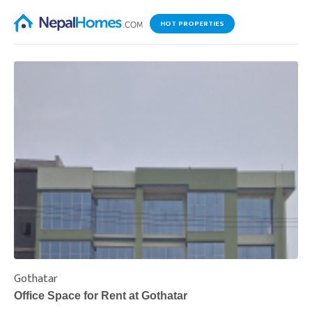
HOT PROPERTIES
Gothatar
S
Office Space for Rent at Gothatar
H