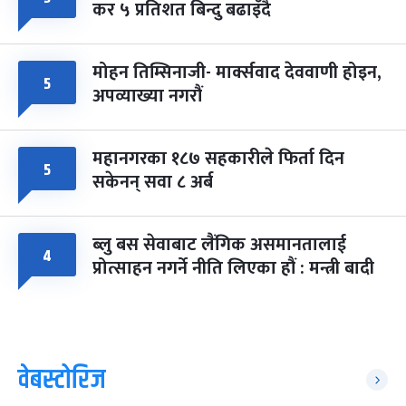
कर ५ प्रतिशत बिन्दु बढाइँदै
मोहन तिम्सिनाजी- मार्क्सवाद देववाणी होइन,
५
अपव्याख्या नगरौं
महानगरका १८७ सहकारीले फिर्ता दिन
५
सकेनन् सवा ८ अर्ब
ब्लु बस सेवाबाट लैंगिक असमानतालाई
४
प्रोत्साहन नगर्ने नीति लिएका हौं : मन्त्री बादी
वेबस्टोरिज