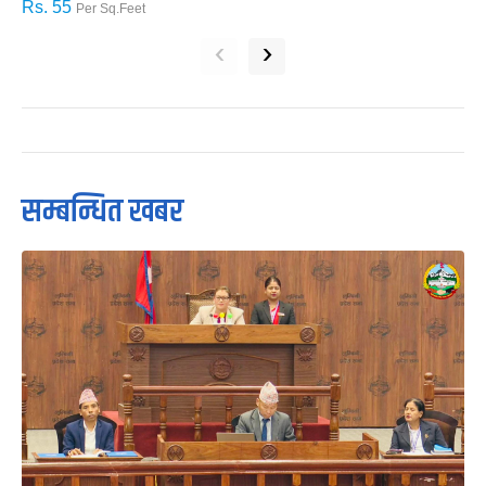
Rs. 55
R
Per Sq.Feet
‹
›
सम्बन्धित खबर