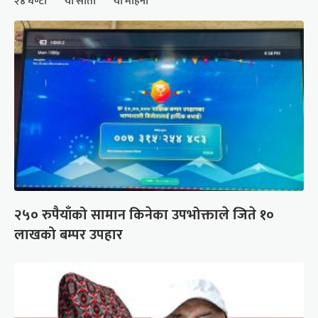
२४ घण्टा
यो साता
यो महिना
२५० रुपैयाँको सामान किनेका उपभोक्ताले जिते १०
लाखको बम्पर उपहार