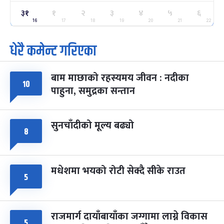
३१
ग्याल्पो ल्होसार
१
२
३
४
५
६
७ महिना बाँकी
२५
-
फाल्गुन २५, २०८३
Mar 9, 2027
मंगल
16
17
18
19
20
21
22
धेरै कमेन्ट गरिएका
पूर्णिमा व्रत
७ महिना बाँकी
७
-
चैत्र ७, २०८३
Mar 21, 2027
आइत
बाम माछाको रहस्यमय जीवन : नदीका
फागुपूर्णिमा
१०
७ महिना बाँकी
८
पाहुना, समुद्रका सन्तान
-
चैत्र ८, २०८३
Mar 22, 2027
सोम
सुनचाँदीको मूल्य बढ्यो
८
मधेशमा भयको रोटी सेक्दै सीके राउत
५
राजमार्ग दायाँबायाँका जग्गामा लाग्ने विकास
५