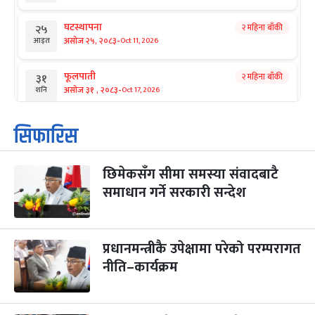
घटस्थापना
२ महिना बाँकी
२५
-
असोज २५, २०८३
Oct 11, 2026
आइत
फूलपाती
२ महिना बाँकी
३१
-
असोज ३१ , २०८३
Oct 17, 2026
शनि
कार्तिक सङ्क्रान्ति
२ महिना बाँकी
१
सिफारिस
-
कार्तिक १, २०८३
Oct 18, 2026
आइत
छिमेकसँग सीमा समस्या संवादबाटै
महानवमी
२ महिना बाँकी
३
-
समाधान गर्ने सरकारी सन्देश
कार्तिक ३, २०८३
Oct 20, 2026
मंगल
विजयादशमी
२ महिना बाँकी
४
-
कार्तिक ४, २०८३
Oct 21, 2026
बुध
प्रधानमन्त्रीकै उपेक्षामा परेको परम्परागत
नीति–कार्यक्रम
पापा‌ङ्कुशा एकादशी व्रत
२ महिना बाँकी
५
-
कार्तिक ५, २०८३
Oct 22, 2026
बिहि