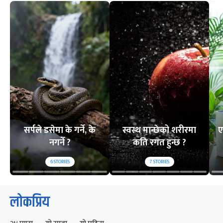
सर्पले डसेमा के गर्ने, के
स्वस्थ मान्छेको शरीरमा
ए
नगर्ने ?
कति रगत हुन्छ ?
6
STORIES
7
STORIES
लोकप्रिय