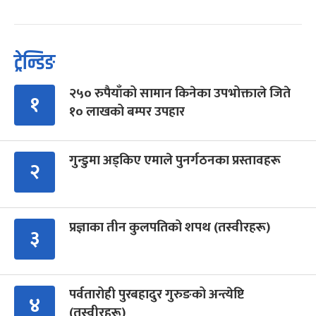
ट्रेन्डिङ
२५० रुपैयाँको सामान किनेका उपभोक्ताले जिते
१
१० लाखको बम्पर उपहार
गुन्डुमा अड्किए एमाले पुनर्गठनका प्रस्तावहरू
२
प्रज्ञाका तीन कुलपतिको शपथ (तस्वीरहरू)
३
पर्वतारोही पुरबहादुर गुरुङको अन्त्येष्टि
४
(तस्वीरहरू)