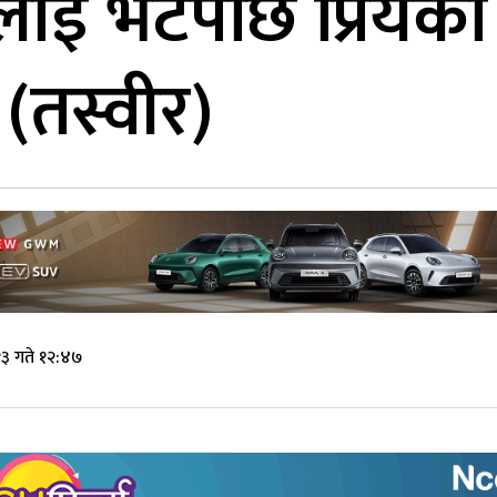
ई भेटेपछि प्रियंका 
(तस्वीर)
३ गते १२:४७