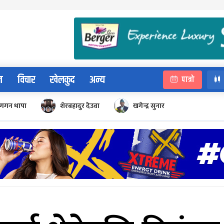
न
विचार
खेलकुद
अन्य
पात्रो
गगन थापा
शेरबहादुर देउवा
खगेन्द्र सुनार