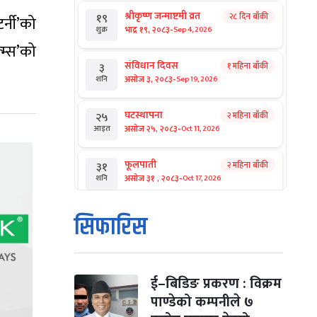
श्रीकृष्ण जन्माष्टमी व्रत
२८ दिन बाँकी
१९
र्नी’को
-
भाद्र १९, २०८३
Sep 4, 2026
शुक्र
्म्स’को
संविधान दिवस
१ महिना बाँकी
३
-
असोज ३, २०८३
Sep 19, 2026
शनि
घटस्थापना
२ महिना बाँकी
२५
-
असोज २५, २०८३
Oct 11, 2026
आइत
फूलपाती
२ महिना बाँकी
३१
-
असोज ३१ , २०८३
Oct 17, 2026
शनि
कार्तिक सङ्क्रान्ति
२ महिना बाँकी
१
सिफारिस
-
कार्तिक १, २०८३
Oct 18, 2026
आइत
महानवमी
२ महिना बाँकी
३
-
कार्तिक ३, २०८३
Oct 20, 2026
मंगल
ई–बिडिङ प्रकरण : विक्रम
पाण्डेको कम्पनीले ७
विजयादशमी
२ महिना बाँकी
४