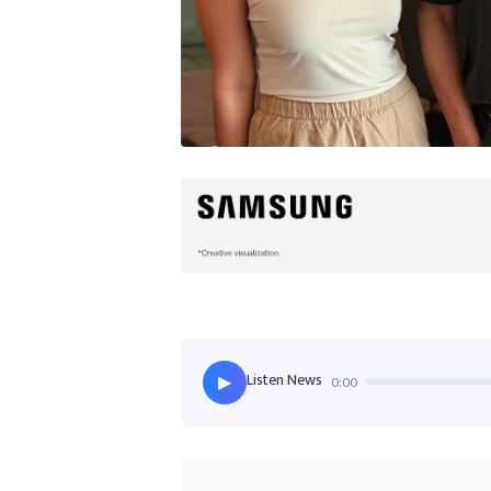
Listen News
0:00
▶