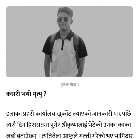
मृतक बिक ।
कसरी भयो मृत्यु ?
इलाका प्रहरी कार्यालय खुर्कोट ल्याएको जानकारी पाएपछि
त्यसै दिन हिरासतमा पुगेर श्रीकृष्णलाई भेटेको उनका काका
लबी बताउँछन् । त्यतिबेला आफूले गल्ती गरेको भए भागिदार