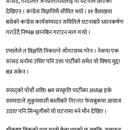
सांसद, गैरदलित जनप्रतिनिधिलाई यो घटनाले छोएको
देखिएन । कांग्रेस विज्ञप्तिमै सीमित भयो । ११ वैशाखमा
बसेको कांग्रेस कार्यसम्पादन समितिले घटनाबारे ध्यानकर्षण
गराउँदै निष्पक्ष छानबिन गराउन माग गर्‍यो ।
एमालेले त विज्ञप्ति निकाल्ने जाँगरसम्म गरेन । नेकपा एक
सांसद धर्नामा उभिए पनि उक्त पार्टीको समेत यो विषय मुद्दा
बन्न सकेन ।
संसद्को पाँचौं शक्ति श्रम संस्कृति पार्टीका अध्यक्ष हर्क
साम्पाङले सुकुमवासी बस्तीबारे निरन्तर फेसबुकमा आवाज
उठाए पनि सिन्धुलीको यो घटनामा भने मौन देखिए ।
श्रीकृष्ण विकको मृत्यु यस्तो बेला भएको छ जबकि, सत्तारुढ