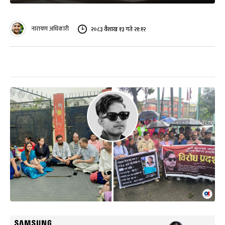
नारायण अधिकारी
२०८३ वैशाख १३ गते २१:१२