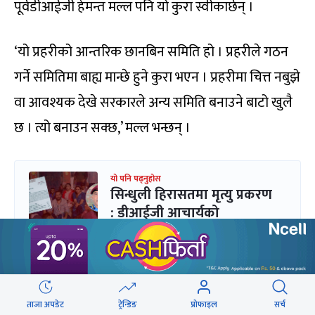
पूर्वडीआईजी हेमन्त मल्ल पनि यो कुरा स्वीकार्छन् ।
‘यो प्रहरीको आन्तरिक छानबिन समिति हो । प्रहरीले गठन
गर्ने समितिमा बाह्य मान्छे हुने कुरा भएन । प्रहरीमा चित्त नबुझे
वा आवश्यक देखे सरकारले अन्य समिति बनाउने बाटो खुलै
छ । त्यो बनाउन सक्छ,’ मल्ल भन्छन् ।
यो पनि पढ्नुहोस
सिन्धुली हिरासतमा मृत्यु प्रकरण
: डीआईजी आचार्यको
संयोजकत्वमा छानबिन समिति
यो समितिले प्रहरीको कहाँ लापरबाही भयो, सुधार गर्नुपर्ने
ताजा अपडेट
ट्रेन्डिङ
प्रोफाइल
सर्च
पक्ष के हो लगायतका प्राविधिक पक्षको छानबिन गर्ने