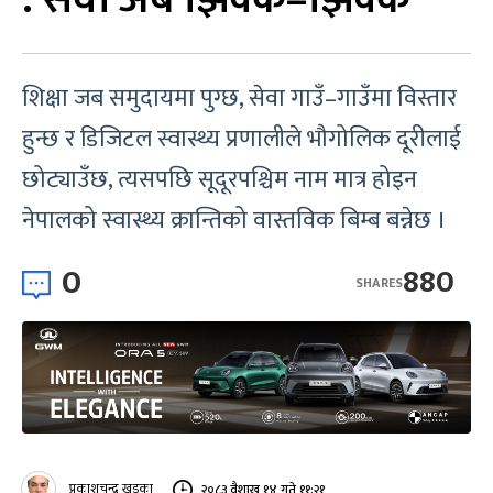
शिक्षा जब समुदायमा पुग्छ, सेवा गाउँ–गाउँमा विस्तार
हुन्छ र डिजिटल स्वास्थ्य प्रणालीले भौगोलिक दूरीलाई
छोट्याउँछ, त्यसपछि सूदूरपश्चिम नाम मात्र होइन
नेपालको स्वास्थ्य क्रान्तिको वास्तविक बिम्ब बन्नेछ ।
0
880
SHARES
प्रकाशचन्द्र खड्का
२०८३ वैशाख १४ गते ११:२१