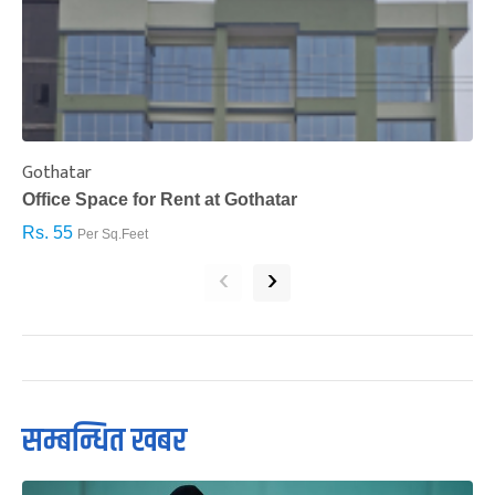
Gothatar
S
Office Space for Rent at Gothatar
H
Rs. 55
R
Per Sq.Feet
‹
›
सम्बन्धित खबर