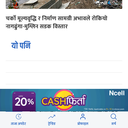
चर्को मूल्यवृद्धि र निर्माण सामग्री अभावले रोकियो
नागढुंगा-मुग्लिन सडक विस्तार
यो पनि
ट्रेन्डिङ
२५० रुपैयाँको सामान किनेका उपभोक्ताले जिते
१
१० लाखको बम्पर उपहार
ताजा अपडेट
ट्रेन्डिङ
प्रोफाइल
सर्च