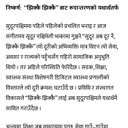
निष्कर्ष: “झिक्कै झिक्कै” बाट रूपान्तरणको यथार्थतर्फ
सुदूरपश्चिममा पहिले पहिलेको प्रचलित भनाइ र आज
संगीतमय सूदूर पश्चिमेली भाकामा गुञ्जने “सुदूर अब दूर नै,
झिक्कै झिक्कै” त्यो दूरीको अभिव्यक्ति मात्र थिएन त्यो सेवा,
अवसर र राज्यको पहुँचसँग गहिरो सामाजिक अनुभूति
थियो । तर अहिले परिस्थिति फेरिंदैछ । सडक, शिक्षा,
स्वास्थ्य संस्था विशेषगरी डिजिटल स्वास्थ्य प्रणालीको
विस्तारले त्यो दूरी क्रमश: घटाउँदै छ । प्रविधि र संस्थागत
विकासले “झिक्कै झिक्कैै” लाई अब सुदूरपश्चिमले यथार्थमै
सावित गराउँदैछ ।
अन्त्यमा, शिक्षा जब समुदायमा पुग्छ, सेवा गाउँ–गाउँमा