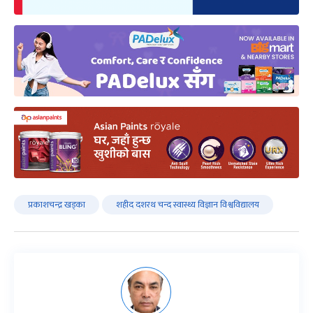
प्रकाशचन्द्र खड्का
शहीद दशरथ चन्द स्वास्थ्य विज्ञान विश्वविद्यालय