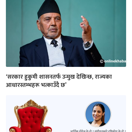
‘सरकार हुकुमी शासनतर्फ उन्मुख देखिन्छ, राज्यका
आधारस्तम्भहरू भत्काउँदै छ’