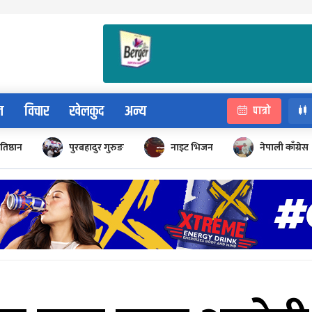
न
विचार
खेलकुद
अन्य
पात्रो
रतिष्ठान
पुरबहादुर गुरुङ
नाइट भिजन
नेपाली काँग्रेस