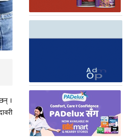
छन् ।
दावरी