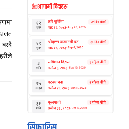
आगामी बिदाहरु
्रणमा
जनै पूर्णिमा
२१ दिन बाँकी
१२
-
भाद्र १२, २०८३
Aug 28, 2026
शुक्र
अदालत
श्रीकृष्ण जन्माष्टमी व्रत
२८ दिन बाँकी
१९
बस्दै
-
भाद्र १९, २०८३
Sep 4, 2026
शुक्र
हरीले
संविधान दिवस
१ महिना बाँकी
३
-
असोज ३, २०८३
Sep 19, 2026
शनि
घटस्थापना
२ महिना बाँकी
२५
-
असोज २५, २०८३
Oct 11, 2026
आइत
फूलपाती
२ महिना बाँकी
३१
-
असोज ३१ , २०८३
Oct 17, 2026
शनि
कार्तिक सङ्क्रान्ति
२ महिना बाँकी
१
सिफारिस
-
कार्तिक १, २०८३
Oct 18, 2026
आइत