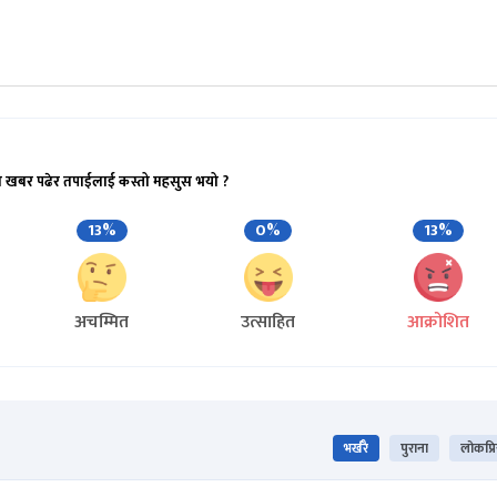
ो खबर पढेर तपाईलाई कस्तो महसुस भयो ?
13%
0%
13%
अचम्मित
उत्साहित
आक्रोशित
भर्खरै
पुराना
लोकप्र