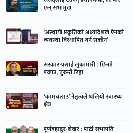
संसद्लाई टेर्दैनन् प्रधानमन्त्री, लाचार
छन् सभामुख
‘अस्थायी प्रकृतिको अध्यादेशले ऐनको
व्यवस्था विस्थापित गर्न सक्दैन’
सरकार-प्रसाईं लुकामारी : छिनमै
पक्राउ, तुरुन्तै रिहा
‘कामचलाउ’ नेतृत्वले थलियो स्वास्थ्य
क्षेत्र
पूर्णबहादुर-शेखर : पार्टी सभापति