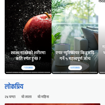
ग
स्वस्थ मान्छेको शरीरमा
एयर प्युरिफायर किन्नुअघि
भ
कति रगत हुन्छ ?
गर्ने ५ महत्त्वपूर्ण जाँच
7
STORIES
6
STORIES
लोकप्रिय
२४ घण्टा
यो साता
यो महिना