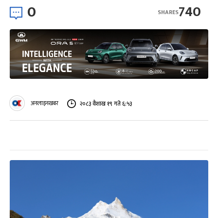
0
740
SHARES
अनलाइनखबर
२०८३ वैशाख १९ गते ६:५३