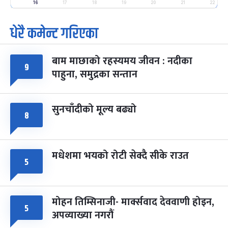
-
फाल्गुन २५, २०८३
Mar 9, 2027
मंगल
16
17
18
19
20
21
22
धेरै कमेन्ट गरिएका
पूर्णिमा व्रत
७ महिना बाँकी
७
-
चैत्र ७, २०८३
Mar 21, 2027
आइत
बाम माछाको रहस्यमय जीवन : नदीका
फागुपूर्णिमा
७ महिना बाँकी
८
९
पाहुना, समुद्रका सन्तान
-
चैत्र ८, २०८३
Mar 22, 2027
सोम
सुनचाँदीको मूल्य बढ्यो
८
मधेशमा भयको रोटी सेक्दै सीके राउत
५
मोहन तिम्सिनाजी- मार्क्सवाद देववाणी होइन,
५
अपव्याख्या नगरौं