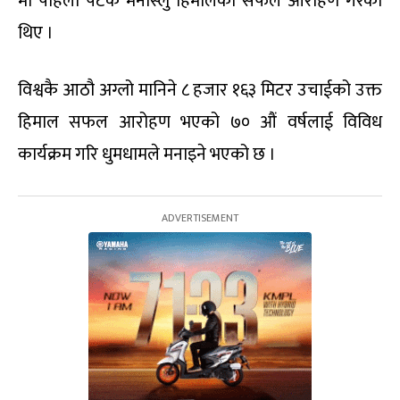
मा पहिलो पटक मनास्लु हिमालको सफल आरोहण गरेका
थिए ।
विश्वकै आठौ अग्लो मानिने ८ हजार १६३ मिटर उचाईको उक्त
हिमाल सफल आरोहण भएको ७० औं वर्षलाई विविध
कार्यक्रम गरि धुमधामले मनाइने भएको छ ।