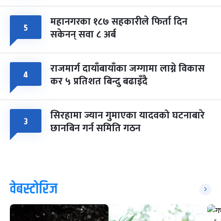
महानगरका १८७ सहकारीले फिर्ता दिन
५
सकेनन् सवा ८ अर्ब
राजमार्ग दायाँबायाँका जग्गामा लाग्ने विकास
४
कर ५ प्रतिशत बिन्दु बढाइँदै
सिरहामा ज्यान गुमाएका यादवको घटनाबारे
३
छानबिन गर्न समिति गठन
वेबस्टोरिज