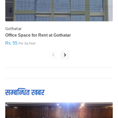
Gothatar
S
Office Space for Rent at Gothatar
H
Rs. 55
R
Per Sq.Feet
‹
›
सम्बन्धित खबर