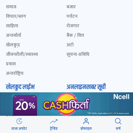
समाज
बजार
विचार/ब्लग
पर्यटन
साहित्य
रोजगार
अन्तर्वार्ता
बैंक / वित्त
खेलकुद़़
अटो
जीवनशैली/स्वास्थ्य
सूचना-प्रविधि
प्रवास
अन्तर्राष्ट्रिय
खेलकुद लाईभ
अनलाइनखबर सूची
एनपीएल २०८१
नेपालका ५० प्रभावशाली
महिला २०८२
ICC Men T20 World Cup
2024
नेपालका ५० प्रभावशाली
महिला २०८१
IPL 2024
ताजा अपडेट
ट्रेन्डिङ
प्रोफाइल
सर्च
नेपालका ५० प्रभावशाली