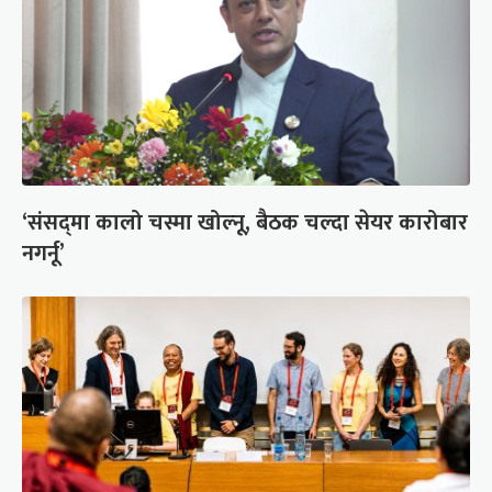
‘संसद्‍मा कालो चस्मा खोल्नू, बैठक चल्दा सेयर कारोबार
नगर्नू’