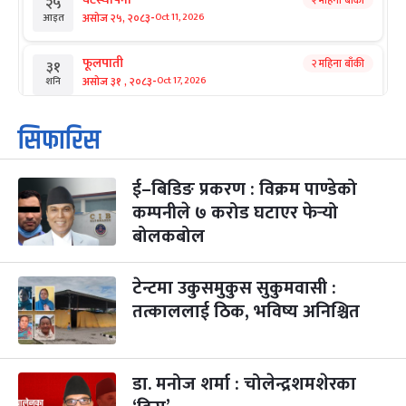
२ महिना बाँकी
२५
-
असोज २५, २०८३
Oct 11, 2026
आइत
फूलपाती
२ महिना बाँकी
३१
-
असोज ३१ , २०८३
Oct 17, 2026
शनि
कार्तिक सङ्क्रान्ति
२ महिना बाँकी
१
सिफारिस
-
कार्तिक १, २०८३
Oct 18, 2026
आइत
ई–बिडिङ प्रकरण : विक्रम पाण्डेको
महानवमी
२ महिना बाँकी
३
-
कम्पनीले ७ करोड घटाएर फेर्‍यो
कार्तिक ३, २०८३
Oct 20, 2026
मंगल
बोलकबोल
विजयादशमी
२ महिना बाँकी
४
-
कार्तिक ४, २०८३
Oct 21, 2026
बुध
टेन्टमा उकुसमुकुस सुकुमवासी :
तत्काललाई ठिक, भविष्य अनिश्चित
पापा‌ङ्कुशा एकादशी व्रत
२ महिना बाँकी
५
-
कार्तिक ५, २०८३
Oct 22, 2026
बिहि
डा. मनोज शर्मा : चोलेन्द्रशमशेरका
कुकुर तिहार
३ महिना बाँकी
२२
-
कार्तिक २२, २०८३
Nov 8, 2026
आइत