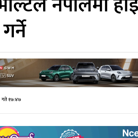
 भोल्टले नेपालमा हा
गर्ने
 गते १७:४७