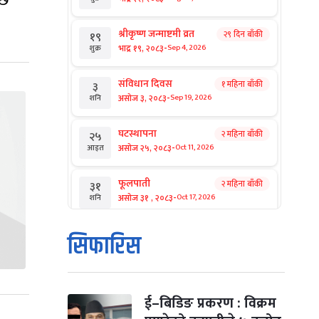
 छ’
श्रीकृष्ण जन्माष्टमी व्रत
२९ दिन बाँकी
१९
-
भाद्र १९, २०८३
Sep 4, 2026
शुक्र
संविधान दिवस
१ महिना बाँकी
३
-
असोज ३, २०८३
Sep 19, 2026
शनि
घटस्थापना
२ महिना बाँकी
२५
-
असोज २५, २०८३
Oct 11, 2026
आइत
फूलपाती
२ महिना बाँकी
३१
-
असोज ३१ , २०८३
Oct 17, 2026
शनि
कार्तिक सङ्क्रान्ति
२ महिना बाँकी
१
सिफारिस
-
कार्तिक १, २०८३
Oct 18, 2026
आइत
महानवमी
२ महिना बाँकी
३
-
कार्तिक ३, २०८३
Oct 20, 2026
मंगल
ई–बिडिङ प्रकरण : विक्रम