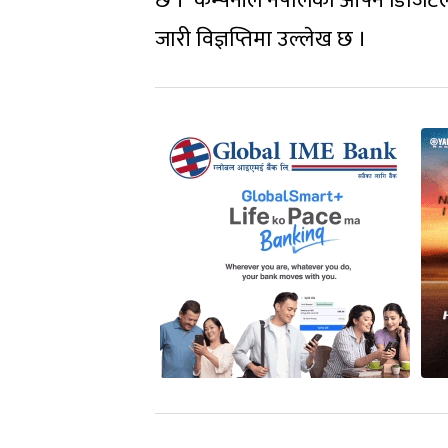
छ । ‘कम्पनीले नेपालको आफ्नै डिजिटल 
जारी विज्ञप्तिमा उल्लेख छ ।