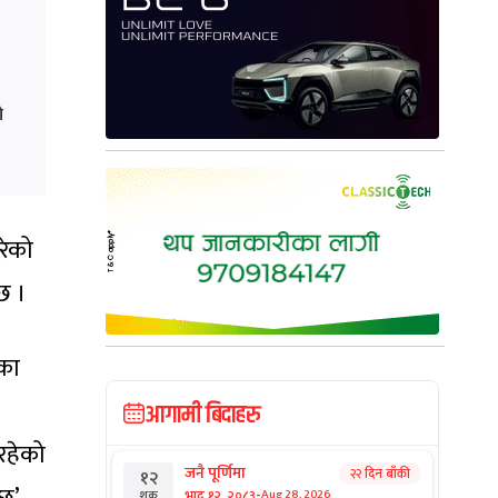
ो
रेको
छ ।
यका
आगामी बिदाहरु
रहेको
जनै पूर्णिमा
२२ दिन बाँकी
१२
-
भाद्र १२, २०८३
Aug 28, 2026
शुक्र