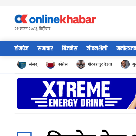
Skip
to
content
२१ साउन २०८३, बिहीबार
होमपेज
समाचार
बिजनेस
जीवनशैली
मनोरञ्ज
संसद्
काँग्रेस
शेरबहादुर देउवा
गु