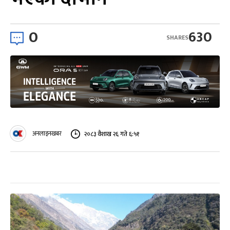
0
630
SHARES
अनलाइनखबर
२०८३ वैशाख २६ गते ६:५१