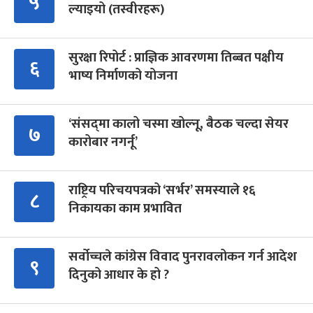
५
ल्याइयो (तस्वीरहरू)
सुरक्षा रिपोर्ट : प्राज्ञिक आवरणमा तिब्बत पक्षीय
६
भाष्य निर्माणको योजना
‘संसद्‍मा कालो चस्मा खोल्नू, बैठक चल्दा सेयर
७
कारोबार नगर्नू’
राष्ट्रिय परिचयपत्रको ‘सर्भर’ समस्याले १६
८
निकायका काम प्रभावित
सर्वोच्चले कांग्रेस विवाद पुनरावलोकन गर्न आदेश
९
दिनुको आधार के हो ?