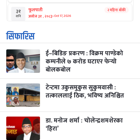
फूलपाती
२ महिना बाँकी
३१
-
असोज ३१ , २०८३
Oct 17, 2026
शनि
कार्तिक सङ्क्रान्ति
२ महिना बाँकी
१
सिफारिस
-
कार्तिक १, २०८३
Oct 18, 2026
आइत
ई–बिडिङ प्रकरण : विक्रम पाण्डेको
महानवमी
२ महिना बाँकी
३
-
कम्पनीले ७ करोड घटाएर फेर्‍यो
कार्तिक ३, २०८३
Oct 20, 2026
मंगल
बोलकबोल
विजयादशमी
२ महिना बाँकी
४
-
कार्तिक ४, २०८३
Oct 21, 2026
बुध
टेन्टमा उकुसमुकुस सुकुमवासी :
तत्काललाई ठिक, भविष्य अनिश्चित
पापा‌ङ्कुशा एकादशी व्रत
२ महिना बाँकी
५
-
कार्तिक ५, २०८३
Oct 22, 2026
बिहि
डा. मनोज शर्मा : चोलेन्द्रशमशेरका
कुकुर तिहार
३ महिना बाँकी
२२
-
कार्तिक २२, २०८३
Nov 8, 2026
आइत
‘हिरा’