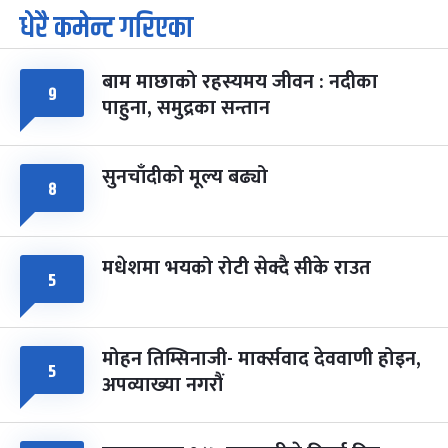
धेरै कमेन्ट गरिएका
पूर्णिमा व्रत
७ महिना बाँकी
७
-
चैत्र ७, २०८३
Mar 21, 2027
आइत
बाम माछाको रहस्यमय जीवन : नदीका
फागुपूर्णिमा
७ महिना बाँकी
८
९
पाहुना, समुद्रका सन्तान
-
चैत्र ८, २०८३
Mar 22, 2027
सोम
सुनचाँदीको मूल्य बढ्यो
८
मधेशमा भयको रोटी सेक्दै सीके राउत
५
मोहन तिम्सिनाजी- मार्क्सवाद देववाणी होइन,
५
अपव्याख्या नगरौं