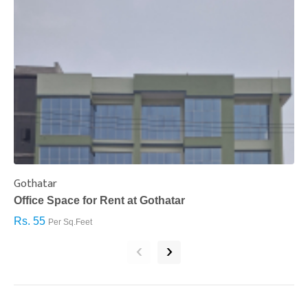
Gothatar
S
Office Space for Rent at Gothatar
H
Rs. 55
R
Per Sq.Feet
‹
›