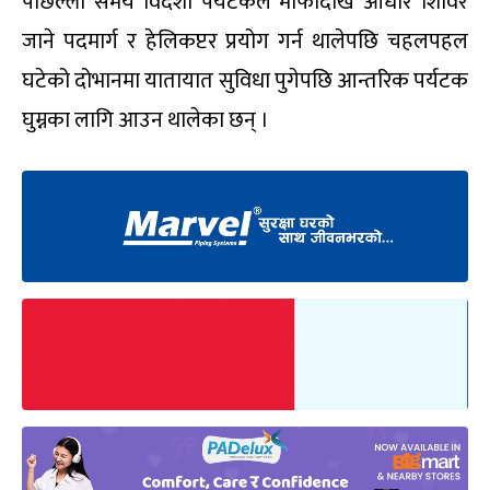
पछिल्लो समय विदेशी पर्यटकले मार्फादेखि आधार शिविर
जाने पदमार्ग र हेलिकप्टर प्रयोग गर्न थालेपछि चहलपहल
घटेको दोभानमा यातायात सुविधा पुगेपछि आन्तरिक पर्यटक
घुम्नका लागि आउन थालेका छन् ।