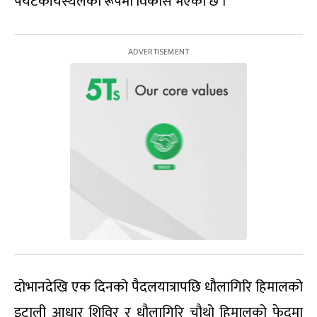
पर्यटकीयस्थलका रूपमा विकास भएको छ ।’
दोभानदेखि एक दिनको पैदलयात्रापछि धौलागिरि हिमालको
इटाली आधार शिविर र धौलागिरि चौथो हिमालको फेदमा