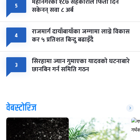
महानगरका १८७ सहकारीले फिर्ता दिन
५
सकेनन् सवा ८ अर्ब
राजमार्ग दायाँबायाँका जग्गामा लाग्ने विकास
४
कर ५ प्रतिशत बिन्दु बढाइँदै
सिरहामा ज्यान गुमाएका यादवको घटनाबारे
३
छानबिन गर्न समिति गठन
वेबस्टोरिज