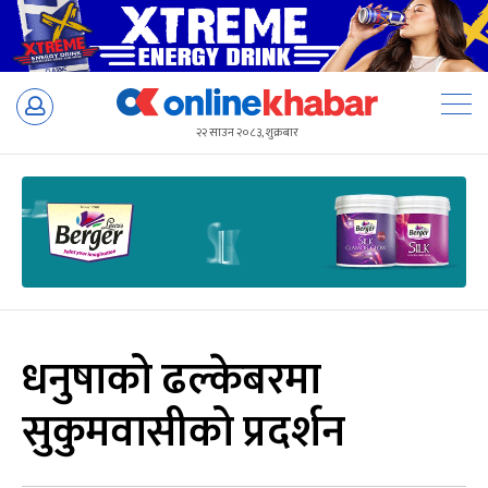
Skip
to
२२ साउन २०८३, शुक्रबार
content
धनुषाको ढल्केबरमा
सुकुमवासीको प्रदर्शन