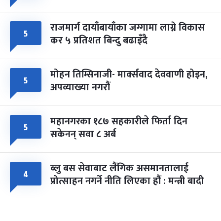
राजमार्ग दायाँबायाँका जग्गामा लाग्ने विकास
५
कर ५ प्रतिशत बिन्दु बढाइँदै
मोहन तिम्सिनाजी- मार्क्सवाद देववाणी होइन,
५
अपव्याख्या नगरौं
महानगरका १८७ सहकारीले फिर्ता दिन
५
सकेनन् सवा ८ अर्ब
ब्लु बस सेवाबाट लैंगिक असमानतालाई
४
प्रोत्साहन नगर्ने नीति लिएका हौं : मन्त्री बादी