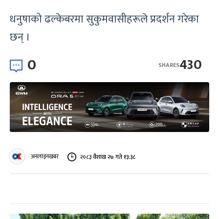
धनुषाको ढल्केबरमा सुकुमवासीहरूले प्रदर्शन गरेका
छन् ।
0
430
SHARES
अनलाइनखबर
२०८३ वैशाख २७ गते १३:३८