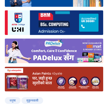
धनुषा
सुकुमवासी