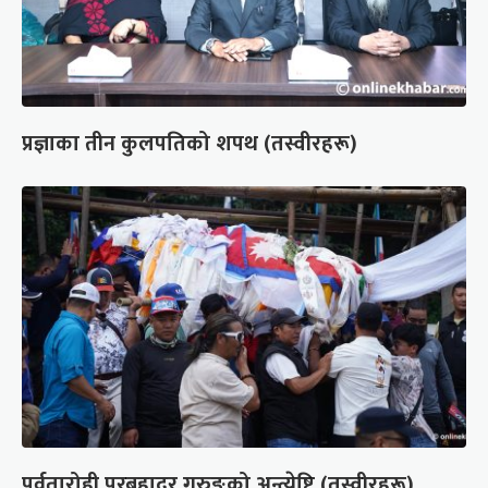
प्रज्ञाका तीन कुलपतिको शपथ (तस्वीरहरू)
पर्वतारोही पुरबहादुर गुरुङको अन्त्येष्टि (तस्वीरहरू)