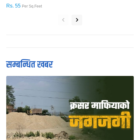
Rs. 55
R
Per Sq.Feet
‹
›
सम्बन्धित खबर