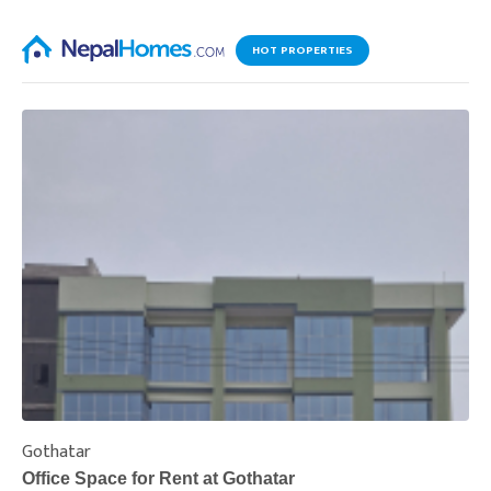
HOT PROPERTIES
Gothatar
S
Office Space for Rent at Gothatar
H