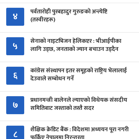
पर्वतारोही पुरबहादुर गुरुङको अन्त्येष्टि
४
(तस्वीरहरू)
सेनाको नाइटभिजन हेलिकप्टर : भीआईपीका
५
लागि उड्छ, जनताको ज्यान बचाउन उड्दैन
कांग्रेस संस्थापन इतर समूहको राष्ट्रिय भेलालाई
६
देउवाले सम्बोधन गर्ने
प्रधानमन्त्री बालेनले ल्याएको विधेयक संसदीय
७
समितिबाट जस्ताको तस्तै सदर
शैक्षिक क्रेडिट बैंक : विदेशमा अध्ययन पूरा नगरी
८
फर्किए नेपालमा निरन्तरता