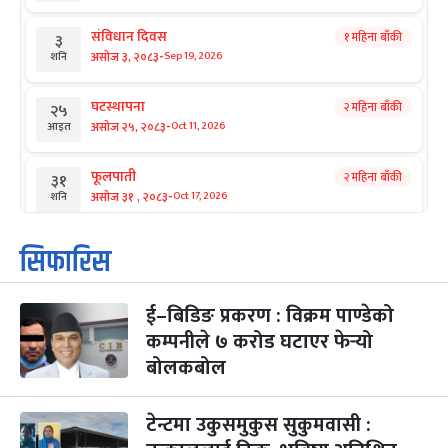
संविधान दिवस
१ महिना बाँकी
३
-
असोज ३, २०८३
Sep 19, 2026
शनि
घटस्थापना
२ महिना बाँकी
२५
-
असोज २५, २०८३
Oct 11, 2026
आइत
फूलपाती
२ महिना बाँकी
३१
-
असोज ३१ , २०८३
Oct 17, 2026
शनि
कार्तिक सङ्क्रान्ति
२ महिना बाँकी
१
सिफारिस
-
कार्तिक १, २०८३
Oct 18, 2026
आइत
ई–बिडिङ प्रकरण : विक्रम पाण्डेको
महानवमी
२ महिना बाँकी
३
-
कम्पनीले ७ करोड घटाएर फेर्‍यो
कार्तिक ३, २०८३
Oct 20, 2026
मंगल
बोलकबोल
विजयादशमी
२ महिना बाँकी
४
-
कार्तिक ४, २०८३
Oct 21, 2026
बुध
टेन्टमा उकुसमुकुस सुकुमवासी :