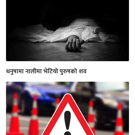
धनुषामा नालीमा भेटियो पुरुषको शव