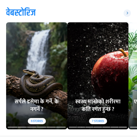
वेबस्टोरिज
सर्पले डसेमा के गर्ने, के
स्वस्थ मान्छेको शरीरमा
ए
नगर्ने ?
कति रगत हुन्छ ?
6
STORIES
7
STORIES