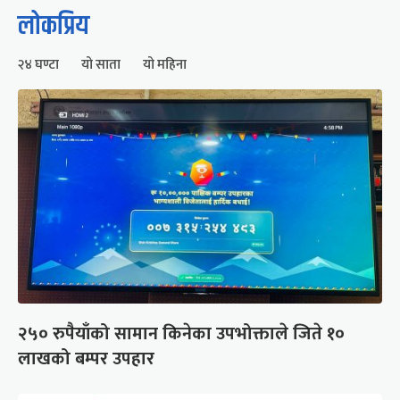
लोकप्रिय
२४ घण्टा
यो साता
यो महिना
२५० रुपैयाँको सामान किनेका उपभोक्ताले जिते १०
लाखको बम्पर उपहार