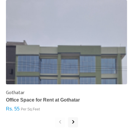
Gothatar
S
Office Space for Rent at Gothatar
H
Rs. 55
R
Per Sq.Feet
‹
›