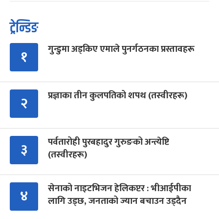
ट्रेन्डिङ
गुन्डुमा अड्किए एमाले पुनर्गठनका प्रस्तावहरू
१
प्रज्ञाका तीन कुलपतिको शपथ (तस्वीरहरू)
२
पर्वतारोही पुरबहादुर गुरुङको अन्त्येष्टि
३
(तस्वीरहरू)
सेनाको नाइटभिजन हेलिकप्टर : भीआईपीका
४
लागि उड्छ, जनताको ज्यान बचाउन उड्दैन