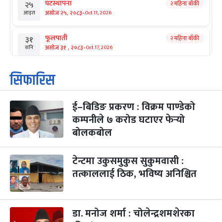
घटस्थापना
२ महिना बाँकी
२५
-
असोज २५, २०८३
Oct 11, 2026
आइत
फूलपाती
२ महिना बाँकी
३१
-
असोज ३१ , २०८३
Oct 17, 2026
शनि
कार्तिक सङ्क्रान्ति
२ महिना बाँकी
१
सिफारिस
-
कार्तिक १, २०८३
Oct 18, 2026
आइत
ई–बिडिङ प्रकरण : विक्रम पाण्डेको
महानवमी
२ महिना बाँकी
३
-
कम्पनीले ७ करोड घटाएर फेर्‍यो
कार्तिक ३, २०८३
Oct 20, 2026
मंगल
बोलकबोल
विजयादशमी
२ महिना बाँकी
४
-
कार्तिक ४, २०८३
Oct 21, 2026
बुध
टेन्टमा उकुसमुकुस सुकुमवासी :
तत्काललाई ठिक, भविष्य अनिश्चित
पापा‌ङ्कुशा एकादशी व्रत
२ महिना बाँकी
५
-
कार्तिक ५, २०८३
Oct 22, 2026
बिहि
डा. मनोज शर्मा : चोलेन्द्रशमशेरका
कुकुर तिहार
३ महिना बाँकी
२२
-
कार्तिक २२, २०८३
Nov 8, 2026
आइत