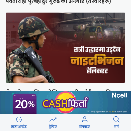
पर्वतारोही पुरबहादुर गुरुङको अन्त्येष्टि (तस्वीरहरू)
सेनाको नाइटभिजन हेलिकप्टर : भीआईपीका लागि उड्छ,
जनताको ज्यान बचाउन उड्दैन
ताजा अपडेट
ट्रेन्डिङ
प्रोफाइल
सर्च