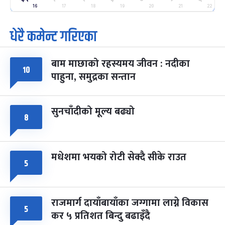
-
फाल्गुन २५, २०८३
Mar 9, 2027
मंगल
16
17
18
19
20
21
22
धेरै कमेन्ट गरिएका
पूर्णिमा व्रत
७ महिना बाँकी
७
-
चैत्र ७, २०८३
Mar 21, 2027
आइत
बाम माछाको रहस्यमय जीवन : नदीका
फागुपूर्णिमा
७ महिना बाँकी
८
१०
पाहुना, समुद्रका सन्तान
-
चैत्र ८, २०८३
Mar 22, 2027
सोम
सुनचाँदीको मूल्य बढ्यो
८
मधेशमा भयको रोटी सेक्दै सीके राउत
५
राजमार्ग दायाँबायाँका जग्गामा लाग्ने विकास
५
कर ५ प्रतिशत बिन्दु बढाइँदै