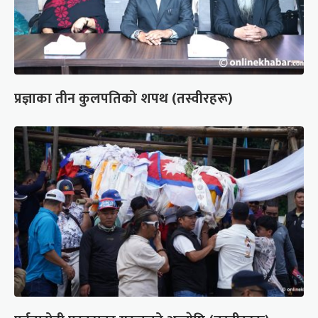
प्रज्ञाका तीन कुलपतिको शपथ (तस्वीरहरू)