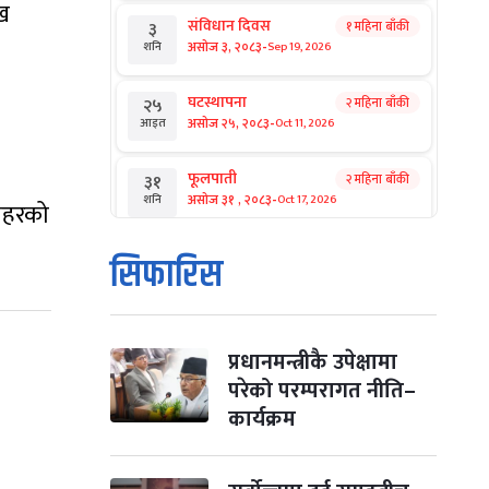
ुख
संविधान दिवस
१ महिना बाँकी
३
-
असोज ३, २०८३
Sep 19, 2026
शनि
घटस्थापना
२ महिना बाँकी
२५
-
असोज २५, २०८३
Oct 11, 2026
आइत
फूलपाती
२ महिना बाँकी
३१
-
असोज ३१ , २०८३
Oct 17, 2026
शनि
सहरको
कार्तिक सङ्क्रान्ति
२ महिना बाँकी
१
सिफारिस
-
कार्तिक १, २०८३
Oct 18, 2026
आइत
महानवमी
२ महिना बाँकी
३
-
कार्तिक ३, २०८३
Oct 20, 2026
मंगल
प्रधानमन्त्रीकै उपेक्षामा
परेको परम्परागत नीति–
विजयादशमी
२ महिना बाँकी
४
कार्यक्रम
-
कार्तिक ४, २०८३
Oct 21, 2026
बुध
पापा‌ङ्कुशा एकादशी व्रत
२ महिना बाँकी
५