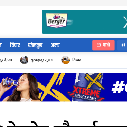
न
विचार
खेलकुद
अन्य
पात्रो
ुर देउवा
पुरबहादुर गुरुङ
तिब्बत