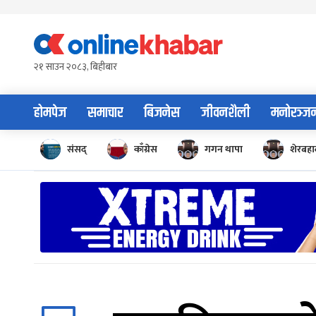
Skip
to
content
२१ साउन २०८३, बिहीबार
होमपेज
समाचार
बिजनेस
जीवनशैली
मनोरञ्ज
संसद्
काँग्रेस
गगन थापा
शेरबहाद