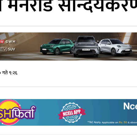
मेनरोड सौन्दर्यकरण
 गते ९:२६