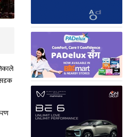
लिकाले
ो सडक
करण