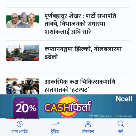
पूर्णबहादुर-शेखर : पार्टी सभापति
ताक्थे, विभाजनको संघारमा
शशांकलाई अघि सारे
कप्तानगञ्जमा झिल्को, गोलबजारमा
डढेलो
आकस्मिक कक्ष चिकित्सकमाथि
हातपातको ‘हटस्पट’
नपढी ‘पास’, नपढाइ ‘गुणस्तर’
ताजा अपडेट
ट्रेन्डिङ
प्रोफाइल
सर्च