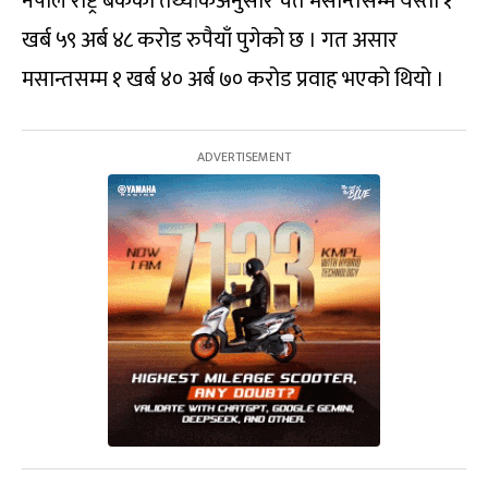
नेपाल राष्ट्र बैंकको तथ्यांकअनुसार चैत मसान्तसम्म यस्तो १
खर्ब ५९ अर्ब ४८ करोड रुपैयाँ पुगेको छ । गत असार
मसान्तसम्म १ खर्ब ४० अर्ब ७० करोड प्रवाह भएको थियो ।