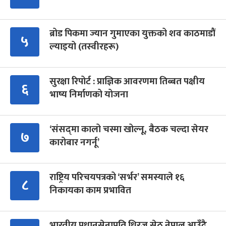
ब्रोड पिकमा ज्यान गुमाएका युक्तको शव काठमाडौं
५
ल्याइयो (तस्वीरहरू)
सुरक्षा रिपोर्ट : प्राज्ञिक आवरणमा तिब्बत पक्षीय
६
भाष्य निर्माणको योजना
‘संसद्‍मा कालो चस्मा खोल्नू, बैठक चल्दा सेयर
७
कारोबार नगर्नू’
राष्ट्रिय परिचयपत्रको ‘सर्भर’ समस्याले १६
८
निकायका काम प्रभावित
भारतीय प्रधानसेनापति धिरज सेठ नेपाल आउँदै