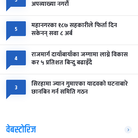
अपव्याख्या नगरौं
महानगरका १८७ सहकारीले फिर्ता दिन
५
सकेनन् सवा ८ अर्ब
राजमार्ग दायाँबायाँका जग्गामा लाग्ने विकास
४
कर ५ प्रतिशत बिन्दु बढाइँदै
सिरहामा ज्यान गुमाएका यादवको घटनाबारे
३
छानबिन गर्न समिति गठन
वेबस्टोरिज