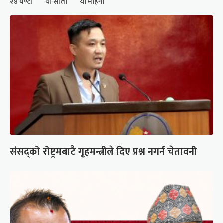
२४ घण्टा
यो साता
यो महिना
संसद्को रोष्ट्रमबाटै गृहमन्त्रीले दिए प्रश्न नगर्न चेतावनी