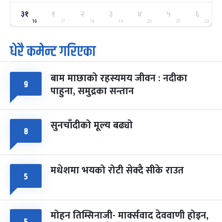
३१
ग्याल्पो ल्होसार
१
२
३
४
५
६
७ महिना बाँकी
२५
-
फाल्गुन २५, २०८३
Mar 9, 2027
मंगल
16
17
18
19
20
21
22
धेरै कमेन्ट गरिएका
पूर्णिमा व्रत
७ महिना बाँकी
७
-
चैत्र ७, २०८३
Mar 21, 2027
आइत
बाम माछाको रहस्यमय जीवन : नदीका
फागुपूर्णिमा
९
७ महिना बाँकी
८
पाहुना, समुद्रका सन्तान
-
चैत्र ८, २०८३
Mar 22, 2027
सोम
सुनचाँदीको मूल्य बढ्यो
८
मधेशमा भयको रोटी सेक्दै सीके राउत
५
मोहन तिम्सिनाजी- मार्क्सवाद देववाणी होइन,
५