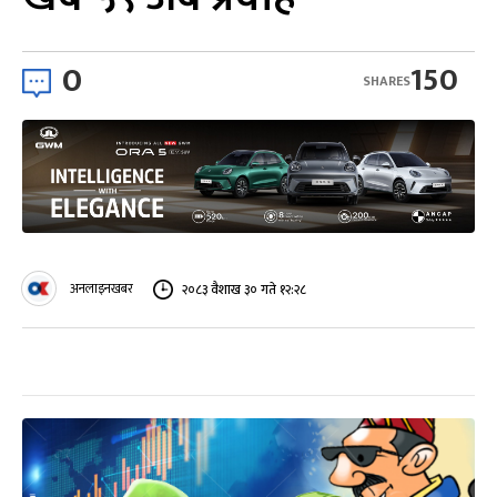
0
150
SHARES
अनलाइनखबर
२०८३ वैशाख ३० गते १२:२८