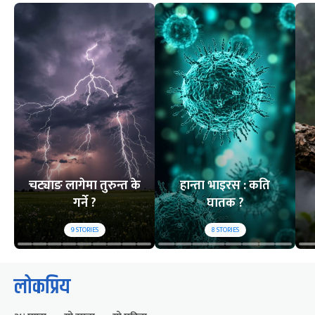
चट्याङ लागेमा तुरुन्त के
हान्ता भाइरस : कति
गर्ने ?
घातक ?
9
STORIES
8
STORIES
लोकप्रिय