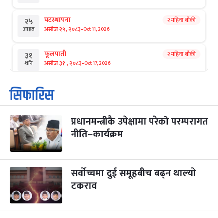
घटस्थापना
२ महिना बाँकी
२५
-
असोज २५, २०८३
Oct 11, 2026
आइत
फूलपाती
२ महिना बाँकी
३१
-
असोज ३१ , २०८३
Oct 17, 2026
शनि
कार्तिक सङ्क्रान्ति
२ महिना बाँकी
१
सिफारिस
-
कार्तिक १, २०८३
Oct 18, 2026
आइत
प्रधानमन्त्रीकै उपेक्षामा परेको परम्परागत
महानवमी
२ महिना बाँकी
३
-
नीति–कार्यक्रम
कार्तिक ३, २०८३
Oct 20, 2026
मंगल
विजयादशमी
२ महिना बाँकी
४
-
कार्तिक ४, २०८३
Oct 21, 2026
बुध
सर्वोच्चमा दुई समूहबीच बढ्न थाल्यो
टकराव
पापा‌ङ्कुशा एकादशी व्रत
२ महिना बाँकी
५
-
कार्तिक ५, २०८३
Oct 22, 2026
बिहि