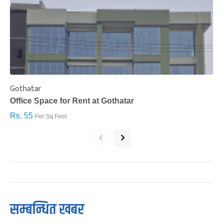
Gothatar
S
Office Space for Rent at Gothatar
H
Rs. 55
R
Per Sq.Feet
‹
›
सम्बन्धित खबर