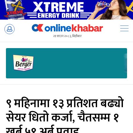
Skip
to
२१ साउन २०८३, बिहीबार
content
९ महिनामा १३ प्रतिशत बढ्यो
सेयर धितो कर्जा, चैतसम्म १
खर्ब ५९ अर्ब प्रवाह