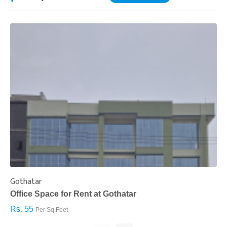
Gothatar
S
Office Space for Rent at Gothatar
H
Rs. 55
R
Per Sq.Feet