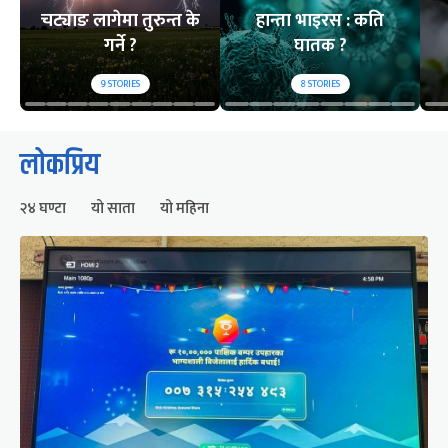
चट्याङ लागेमा तुरुन्त के
हान्ता भाइरस : कति
गर्ने ?
घातक ?
9
STORIES
8
STORIES
लोकप्रिय
२४ घण्टा
यो साता
यो महिना