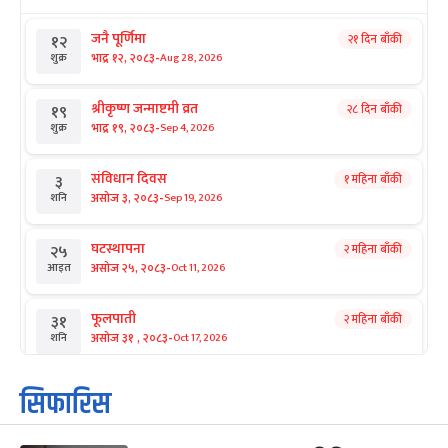
जनै पूर्णिमा
२१ दिन बाँकी
१२
-
भाद्र १२, २०८३
Aug 28, 2026
शुक्र
श्रीकृष्ण जन्माष्टमी व्रत
२८ दिन बाँकी
१९
-
भाद्र १९, २०८३
Sep 4, 2026
शुक्र
संविधान दिवस
१ महिना बाँकी
३
-
असोज ३, २०८३
Sep 19, 2026
शनि
घटस्थापना
२ महिना बाँकी
२५
-
असोज २५, २०८३
Oct 11, 2026
आइत
फूलपाती
२ महिना बाँकी
३१
-
असोज ३१ , २०८३
Oct 17, 2026
शनि
कार्तिक सङ्क्रान्ति
२ महिना बाँकी
१
सिफारिस
-
कार्तिक १, २०८३
Oct 18, 2026
आइत