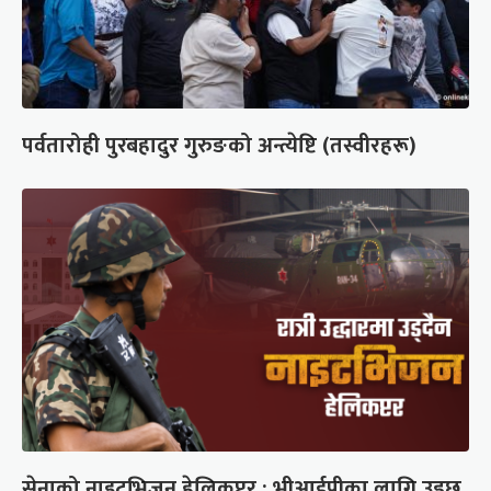
पर्वतारोही पुरबहादुर गुरुङको अन्त्येष्टि (तस्वीरहरू)
सेनाको नाइटभिजन हेलिकप्टर : भीआईपीका लागि उड्छ,