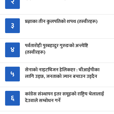
२
प्रज्ञाका तीन कुलपतिको शपथ (तस्वीरहरू)
३
पर्वतारोही पुरबहादुर गुरुङको अन्त्येष्टि
४
(तस्वीरहरू)
सेनाको नाइटभिजन हेलिकप्टर : भीआईपीका
५
लागि उड्छ, जनताको ज्यान बचाउन उड्दैन
कांग्रेस संस्थापन इतर समूहको राष्ट्रिय भेलालाई
६
देउवाले सम्बोधन गर्ने