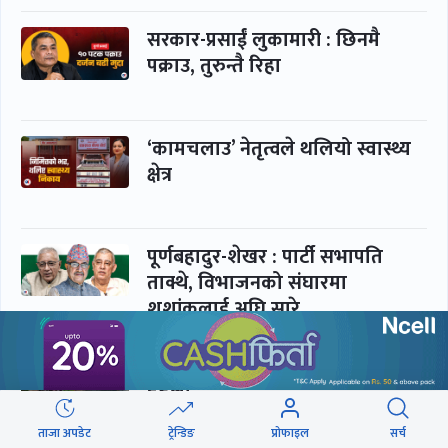
सरकार-प्रसाईं लुकामारी : छिनमै
पक्राउ, तुरुन्तै रिहा
‘कामचलाउ’ नेतृत्वले थलियो स्वास्थ्य
क्षेत्र
पूर्णबहादुर-शेखर : पार्टी सभापति
ताक्थे, विभाजनको संघारमा
शशांकलाई अघि सारे
कप्तानगञ्जमा झिल्को, गोलबजारमा
डढेलो
ताजा अपडेट
ट्रेन्डिङ
प्रोफाइल
सर्च