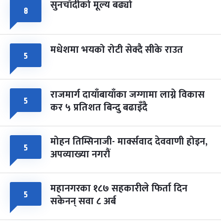
सुनचाँदीको मूल्य बढ्यो
८
मधेशमा भयको रोटी सेक्दै सीके राउत
५
राजमार्ग दायाँबायाँका जग्गामा लाग्ने विकास
५
कर ५ प्रतिशत बिन्दु बढाइँदै
मोहन तिम्सिनाजी- मार्क्सवाद देववाणी होइन,
५
अपव्याख्या नगरौं
महानगरका १८७ सहकारीले फिर्ता दिन
५
सकेनन् सवा ८ अर्ब