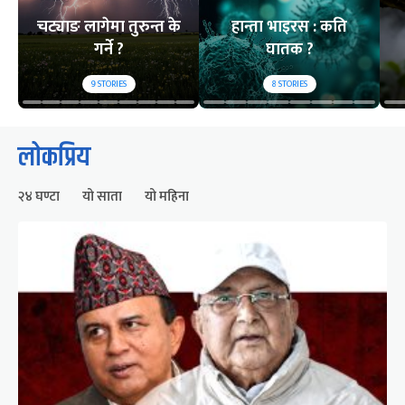
चट्याङ लागेमा तुरुन्त के
हान्ता भाइरस : कति
गर्ने ?
घातक ?
9
STORIES
8
STORIES
लोकप्रिय
२४ घण्टा
यो साता
यो महिना