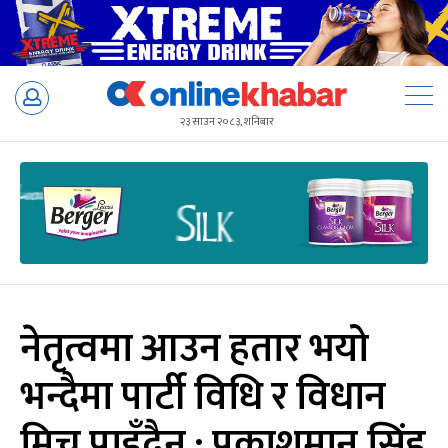
Skip
to
२३ साउन २०८३, शनिबार
content
नेतृत्वमा आउन हतार भयो
भन्दैमा पार्टी विधि र विधान
मिच्न पाइँदैन : प्रकाशमान सिंह