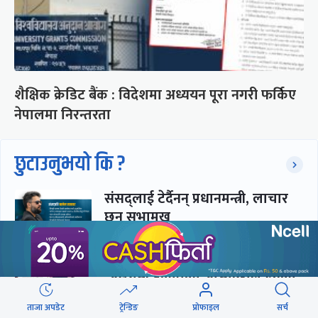
शैक्षिक क्रेडिट बैंक : विदेशमा अध्ययन पूरा नगरी फर्किए
नेपालमा निरन्तरता
छुटाउनुभयो कि ?
संसद्लाई टेर्दैनन् प्रधानमन्त्री, लाचार
छन् सभामुख
‘अस्थायी प्रकृतिको अध्यादेशले ऐनको
व्यवस्था विस्थापित गर्न सक्दैन’
ताजा अपडेट
ट्रेन्डिङ
प्रोफाइल
सर्च