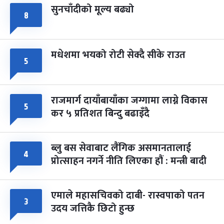
सुनचाँदीको मूल्य बढ्यो
८
मधेशमा भयको रोटी सेक्दै सीके राउत
५
राजमार्ग दायाँबायाँका जग्गामा लाग्ने विकास
५
कर ५ प्रतिशत बिन्दु बढाइँदै
ब्लु बस सेवाबाट लैंगिक असमानतालाई
४
प्रोत्साहन नगर्ने नीति लिएका हौं : मन्त्री बादी
एमाले महासचिवको दाबी- रास्वपाको पतन
३
उदय जत्तिकै छिटो हुन्छ