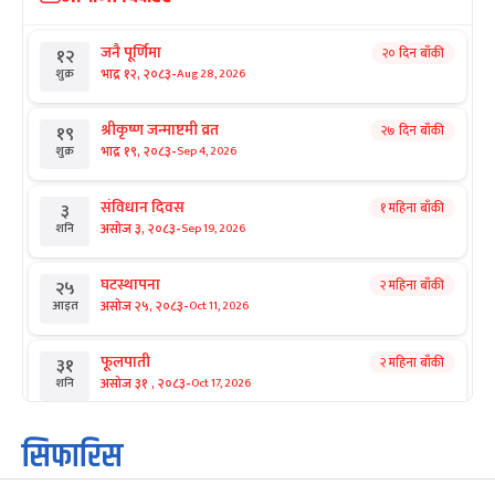
जनै पूर्णिमा
२० दिन बाँकी
१२
-
भाद्र १२, २०८३
Aug 28, 2026
शुक्र
श्रीकृष्ण जन्माष्टमी व्रत
२७ दिन बाँकी
१९
-
भाद्र १९, २०८३
Sep 4, 2026
शुक्र
संविधान दिवस
१ महिना बाँकी
३
-
असोज ३, २०८३
Sep 19, 2026
शनि
घटस्थापना
२ महिना बाँकी
२५
-
असोज २५, २०८३
Oct 11, 2026
आइत
फूलपाती
२ महिना बाँकी
३१
-
असोज ३१ , २०८३
Oct 17, 2026
शनि
कार्तिक सङ्क्रान्ति
२ महिना बाँकी
१
सिफारिस
-
कार्तिक १, २०८३
Oct 18, 2026
आइत