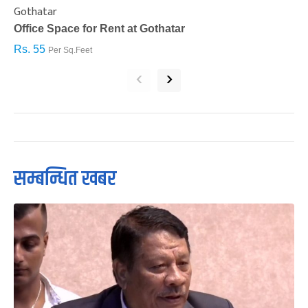
Gothatar
S
Office Space for Rent at Gothatar
H
Rs. 55
R
Per Sq.Feet
‹
›
सम्बन्धित खबर