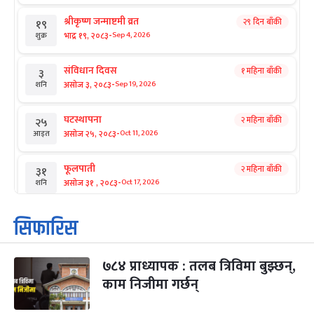
श्रीकृष्ण जन्माष्टमी व्रत
२९ दिन बाँकी
१९
-
भाद्र १९, २०८३
Sep 4, 2026
शुक्र
संविधान दिवस
१ महिना बाँकी
३
-
असोज ३, २०८३
Sep 19, 2026
शनि
घटस्थापना
२ महिना बाँकी
२५
-
असोज २५, २०८३
Oct 11, 2026
आइत
फूलपाती
२ महिना बाँकी
३१
-
असोज ३१ , २०८३
Oct 17, 2026
शनि
कार्तिक सङ्क्रान्ति
२ महिना बाँकी
१
सिफारिस
-
कार्तिक १, २०८३
Oct 18, 2026
आइत
७८४ प्राध्यापक : तलब त्रिविमा बुझ्छन्,
महानवमी
२ महिना बाँकी
३
-
काम निजीमा गर्छन्
कार्तिक ३, २०८३
Oct 20, 2026
मंगल