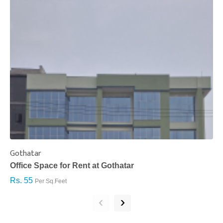
Gothatar
S
Office Space for Rent at Gothatar
H
Rs. 55
R
Per Sq.Feet
‹
›