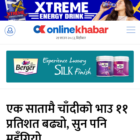
Skip
to
२१ साउन २०८३, बिहीबार
content
एक सातामै चाँदीको भाउ ११
प्रतिशत बढ्यो, सुन पनि
महँगियो