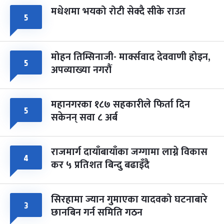
मधेशमा भयको रोटी सेक्दै सीके राउत
५
मोहन तिम्सिनाजी- मार्क्सवाद देववाणी होइन,
५
अपव्याख्या नगरौं
महानगरका १८७ सहकारीले फिर्ता दिन
५
सकेनन् सवा ८ अर्ब
राजमार्ग दायाँबायाँका जग्गामा लाग्ने विकास
४
कर ५ प्रतिशत बिन्दु बढाइँदै
सिरहामा ज्यान गुमाएका यादवको घटनाबारे
३
छानबिन गर्न समिति गठन