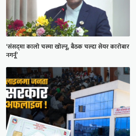
‘संसद्‍मा कालो चस्मा खोल्नू, बैठक चल्दा सेयर कारोबार
नगर्नू’