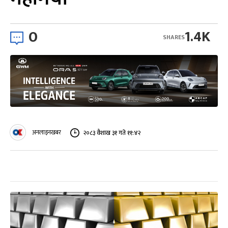
0
1.4K
SHARES
अनलाइनखबर
२०८३ वैशाख ३१ गते ११:४२