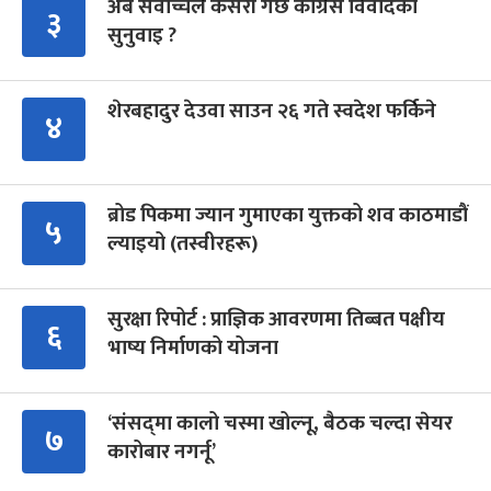
अब सर्वोच्चले कसरी गर्छ कांग्रेस विवादको
३
सुनुवाइ ?
शेरबहादुर देउवा साउन २६ गते स्वदेश फर्किने
४
ब्रोड पिकमा ज्यान गुमाएका युक्तको शव काठमाडौं
५
ल्याइयो (तस्वीरहरू)
सुरक्षा रिपोर्ट : प्राज्ञिक आवरणमा तिब्बत पक्षीय
६
भाष्य निर्माणको योजना
‘संसद्‍मा कालो चस्मा खोल्नू, बैठक चल्दा सेयर
७
कारोबार नगर्नू’