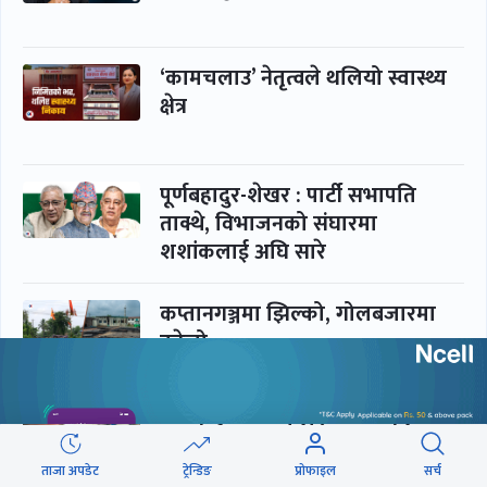
‘कामचलाउ’ नेतृत्वले थलियो स्वास्थ्य
क्षेत्र
पूर्णबहादुर-शेखर : पार्टी सभापति
ताक्थे, विभाजनको संघारमा
शशांकलाई अघि सारे
कप्तानगञ्जमा झिल्को, गोलबजारमा
डढेलो
आकस्मिक कक्ष चिकित्सकमाथि
हातपातको ‘हटस्पट’
ताजा अपडेट
ट्रेन्डिङ
प्रोफाइल
सर्च