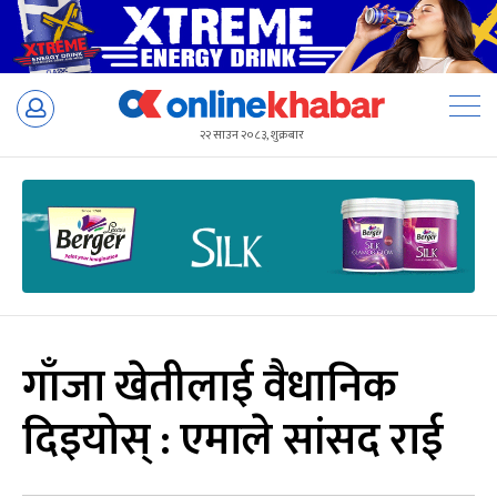
Skip
to
२२ साउन २०८३, शुक्रबार
content
गाँजा खेतीलाई वैधानिक
दिइयोस् : एमाले सांसद राई