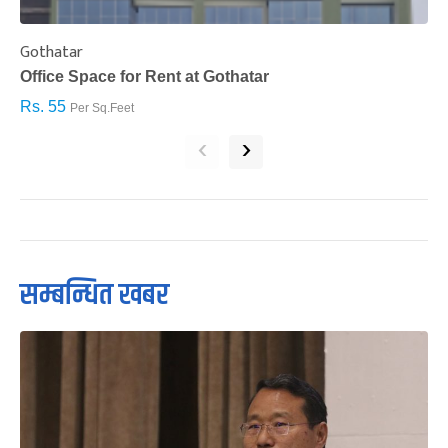
Gothatar
S
Office Space for Rent at Gothatar
H
Rs. 55
R
Per Sq.Feet
‹
›
सम्बन्धित खबर