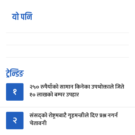
यो पनि
ट्रेन्डिङ
२५० रुपैयाँको सामान किनेका उपभोक्ताले जिते
१
१० लाखको बम्पर उपहार
संसद्को रोष्ट्रमबाटै गृहमन्त्रीले दिए प्रश्न नगर्न
२
चेतावनी