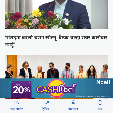
‘संसद्‍मा कालो चस्मा खोल्नू, बैठक चल्दा सेयर कारोबार
नगर्नू’
ताजा अपडेट
ट्रेन्डिङ
प्रोफाइल
सर्च