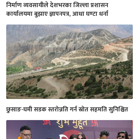
निर्माण व्यवसायीले देशभरका जिल्ला प्रशासन
कार्यालयमा बुझाए ज्ञापनपत्र, आधा घण्टा धर्ना
छुसाङ-घमी सडक स्तरोन्नति गर्न स्रोत सहमति सुनिश्चित