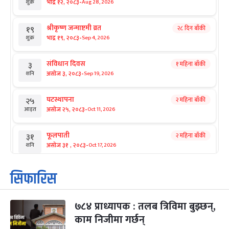
-
भाद्र १२, २०८३
Aug 28, 2026
शुक्र
श्रीकृष्ण जन्माष्टमी व्रत
२८ दिन बाँकी
१९
-
भाद्र १९, २०८३
Sep 4, 2026
शुक्र
संविधान दिवस
१ महिना बाँकी
३
-
असोज ३, २०८३
Sep 19, 2026
शनि
घटस्थापना
२ महिना बाँकी
२५
-
असोज २५, २०८३
Oct 11, 2026
आइत
फूलपाती
२ महिना बाँकी
३१
-
असोज ३१ , २०८३
Oct 17, 2026
शनि
कार्तिक सङ्क्रान्ति
२ महिना बाँकी
१
सिफारिस
-
कार्तिक १, २०८३
Oct 18, 2026
आइत
७८४ प्राध्यापक : तलब त्रिविमा बुझ्छन्,
महानवमी
२ महिना बाँकी
३
-
काम निजीमा गर्छन्
कार्तिक ३, २०८३
Oct 20, 2026
मंगल