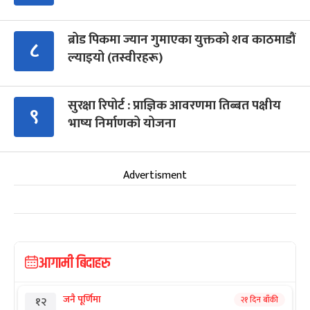
ब्रोड पिकमा ज्यान गुमाएका युक्तको शव काठमाडौं
८
ल्याइयो (तस्वीरहरू)
सुरक्षा रिपोर्ट : प्राज्ञिक आवरणमा तिब्बत पक्षीय
९
भाष्य निर्माणको योजना
Advertisment
आगामी बिदाहरु
जनै पूर्णिमा
२१ दिन बाँकी
१२