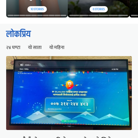
10
STORIES
6
STORIES
लोकप्रिय
२४ घण्टा
यो साता
यो महिना