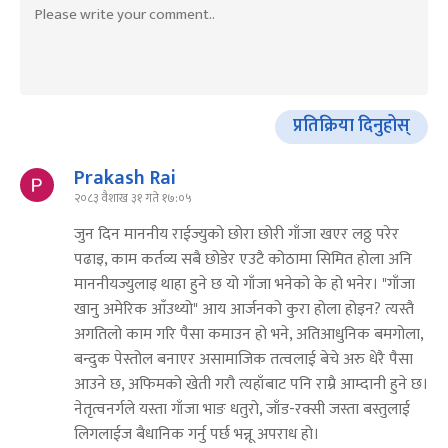
प्रतिक्रिया दिनुहोस्
Prakash Rai
२०८३ वैशाख ३१ गते १७:०५
जुन दिन माननीय राईज्युको छोरा छोरी गाँजा खएर लठ्ठ परेर
पढाइ, काम कर्तव्य सबै छोडेर एउटै कोठामा सिमित होला अनि
माननीयज्युलाइ थाहा हुने छ यो गाँजा भनेको के हो भनेर। "गाँजा
खानु अमेरिक आँउथ्यो" आय आर्जनको कुरा होला होइन? त्यस्तै
अगतिलो काम गरि पैसा कमाउन हो भने, अतिआधुनिक बमगोला,
बन्दुक पेस्तोल बनाएर असामाजिक तत्वलाई बेचे अरु धेरै पैसा
आउने छ, अफिमको खेती गरौ त्यहाँबाट पनि राम्रै आम्दानी हुने छ।
नेतृत्वनर्गले यस्ता गाँजा भाङ धतुरो, जाँड-रक्सी जस्ता बस्तुलाई
लिगलाईज बैधानिक गर्नु पर्छ भन्नू अपराध हो।