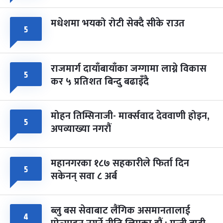
मधेशमा भयको रोटी सेक्दै सीके राउत
५
राजमार्ग दायाँबायाँका जग्गामा लाग्ने विकास
५
कर ५ प्रतिशत बिन्दु बढाइँदै
मोहन तिम्सिनाजी- मार्क्सवाद देववाणी होइन,
५
अपव्याख्या नगरौं
महानगरका १८७ सहकारीले फिर्ता दिन
५
सकेनन् सवा ८ अर्ब
ब्लु बस सेवाबाट लैंगिक असमानतालाई
४