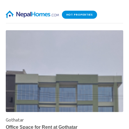
HOT PROPERTIES
Gothatar
S
Office Space for Rent at Gothatar
H