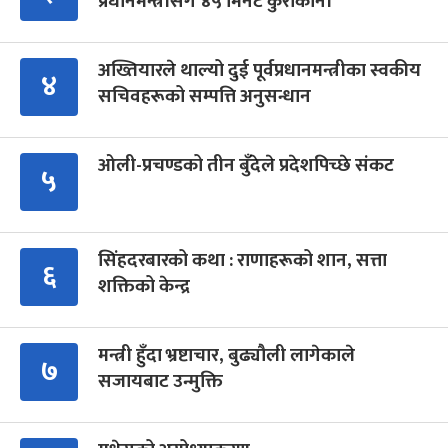
प्रधानमन्त्रीसँग ४५ मिनेट कुराकानी
अख्तियारले थाल्यो दुई पूर्वप्रधानमन्त्रीका स्वकीय
४
सचिवहरूको सम्पत्ति अनुसन्धान
ओली-प्रचण्डको तीन बुँदेले प्रदेशपिच्छे संकट
५
सिंहदरबारको कथा : राणाहरूको शान, सत्ता
६
शक्तिको केन्द्र
मन्त्री हुँदा भ्रष्टाचार, बुढ्यौली लागेकाले
७
सजायबाट उन्मुक्ति