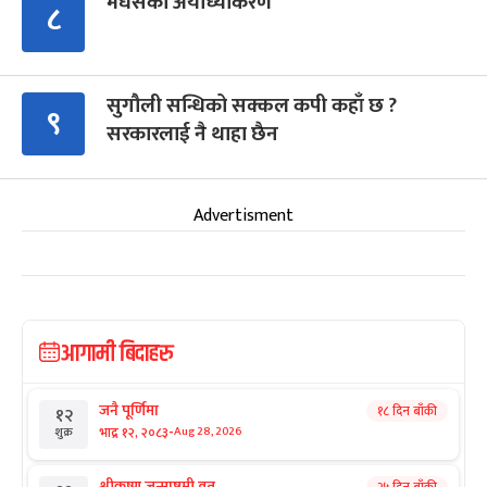
मधेसको अयोध्याकरण
८
सुगौली सन्धिको सक्कल कपी कहाँ छ ?
९
सरकारलाई नै थाहा छैन
Advertisment
आगामी बिदाहरु
जनै पूर्णिमा
१८ दिन बाँकी
१२
-
भाद्र १२, २०८३
Aug 28, 2026
शुक्र
श्रीकृष्ण जन्माष्टमी व्रत