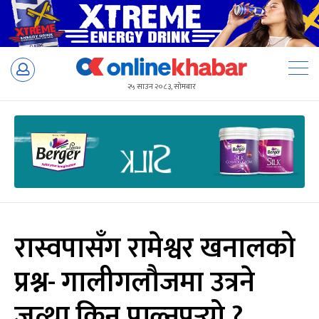
Skip
to
२५ साउन २०८३, सोमबार
content
रास्वपासँग रामेश्वर खनालको
प्रश्न- गालीगलौजमा उत्रने
जत्था किन पाल्नुपर्‍यो ?