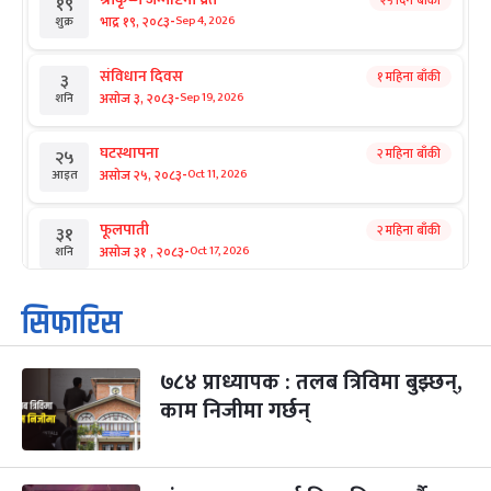
२५ दिन बाँकी
१९
-
भाद्र १९, २०८३
Sep 4, 2026
शुक्र
संविधान दिवस
१ महिना बाँकी
३
-
असोज ३, २०८३
Sep 19, 2026
शनि
घटस्थापना
२ महिना बाँकी
२५
-
असोज २५, २०८३
Oct 11, 2026
आइत
फूलपाती
२ महिना बाँकी
३१
-
असोज ३१ , २०८३
Oct 17, 2026
शनि
कार्तिक सङ्क्रान्ति
२ महिना बाँकी
१
सिफारिस
-
कार्तिक १, २०८३
Oct 18, 2026
आइत
७८४ प्राध्यापक : तलब त्रिविमा बुझ्छन्,
महानवमी
२ महिना बाँकी
३
-
काम निजीमा गर्छन्
कार्तिक ३, २०८३
Oct 20, 2026
मंगल
विजयादशमी
२ महिना बाँकी
४
-
कार्तिक ४, २०८३
Oct 21, 2026
बुध