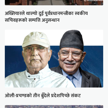
अख्तियारले थाल्यो दुई पूर्वप्रधानमन्त्रीका स्वकीय
सचिवहरूको सम्पत्ति अनुसन्धान
ओली-प्रचण्डको तीन बुँदेले प्रदेशपिच्छे संकट