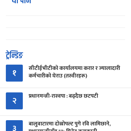
यो पनि
ट्रेन्डिङ
सीटीईभीटीको कार्यालयमा करार र ज्यालादारी
१
कर्मचारीको घेराउ (तस्वीरहरू)
प्रधानमन्त्री-रास्वपा : बढ्दैछ छटपटी
२
बालुवाटारमा दोस्रोपल्ट पुगे रवि लामिछाने,
३