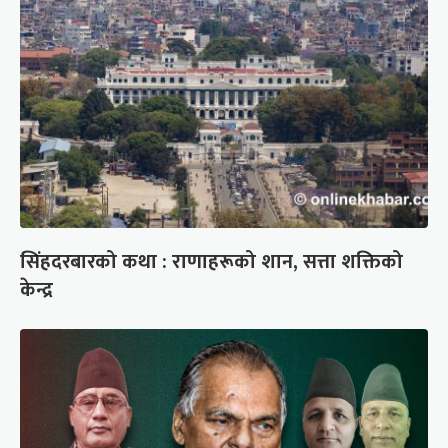
सिंहदरबारको कथा : राणाहरूको शान, सत्ता शक्तिको
केन्द्र