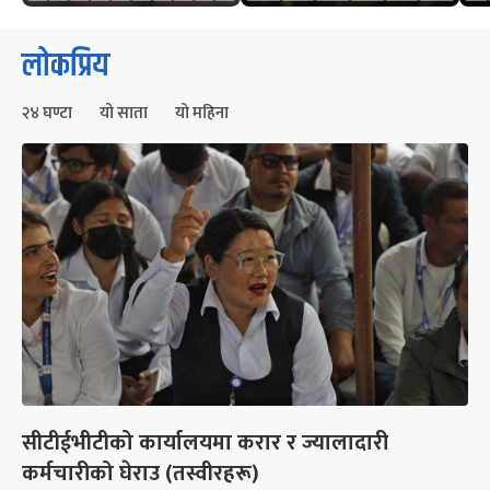
लोकप्रिय
२४ घण्टा
यो साता
यो महिना
सीटीईभीटीको कार्यालयमा करार र ज्यालादारी
कर्मचारीको घेराउ (तस्वीरहरू)