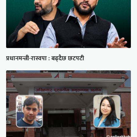
प्रधानमन्त्री-रास्वपा : बढ्दैछ छटपटी