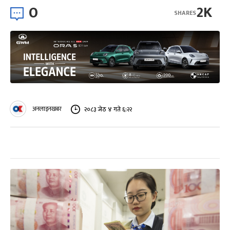
0
2K
SHARES
अनलाइनखबर
२०८३ जेठ ४ गते ६:२२