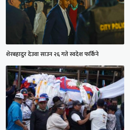
शेरबहादुर देउवा साउन २६ गते स्वदेश फर्किने