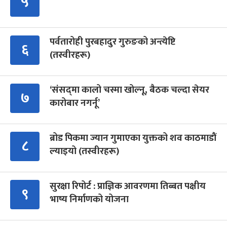
५
पर्वतारोही पुरबहादुर गुरुङको अन्त्येष्टि
६
(तस्वीरहरू)
‘संसद्‍मा कालो चस्मा खोल्नू, बैठक चल्दा सेयर
७
कारोबार नगर्नू’
ब्रोड पिकमा ज्यान गुमाएका युक्तको शव काठमाडौं
८
ल्याइयो (तस्वीरहरू)
सुरक्षा रिपोर्ट : प्राज्ञिक आवरणमा तिब्बत पक्षीय
९
भाष्य निर्माणको योजना