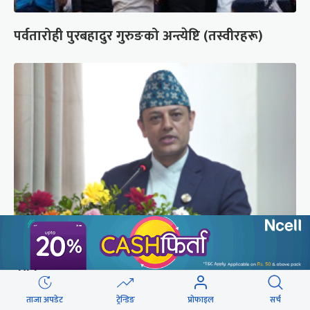
पर्वतारोही पुरबहादुर गुरुङको अन्त्येष्टि (तस्वीरहरू)
‘संसद्‍मा कालो चस्मा खोल्नू, बैठक चल्दा सेयर कारोबार
नगर्नू’
ताजा अपडेट
ट्रेन्डिङ
प्रोफाइल
सर्च