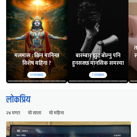
त
मलमास : किन मानिन्छ
बारम्बार झुट बोल्नु पनि
स
विशेष महिना ?
हुनसक्छ मानसिक समस्या
11
STORIES
7
STORIES
लोकप्रिय
२४ घण्टा
यो साता
यो महिना