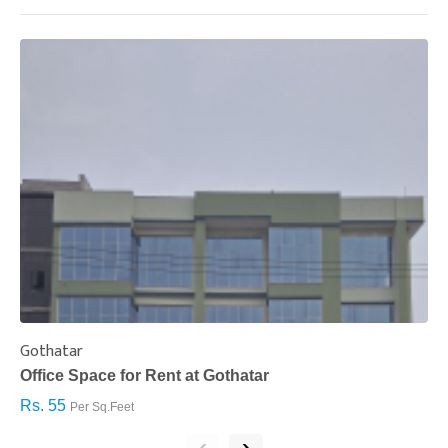
Gothatar
S
Office Space for Rent at Gothatar
H
Rs. 55
R
Per Sq.Feet
‹
›