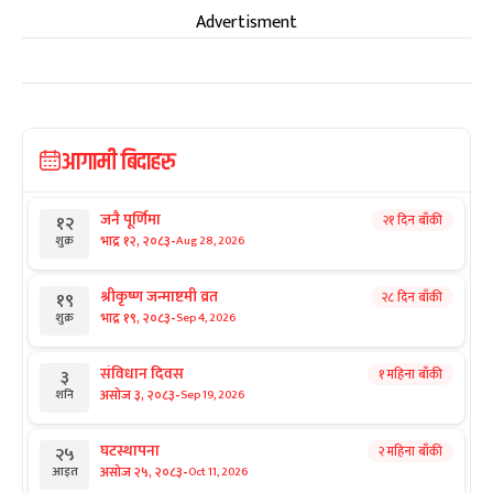
Advertisment
आगामी बिदाहरु
जनै पूर्णिमा
२१ दिन बाँकी
१२
-
भाद्र १२, २०८३
Aug 28, 2026
शुक्र
श्रीकृष्ण जन्माष्टमी व्रत
२८ दिन बाँकी
१९
-
भाद्र १९, २०८३
Sep 4, 2026
शुक्र
संविधान दिवस
१ महिना बाँकी
३
-
असोज ३, २०८३
Sep 19, 2026
शनि
घटस्थापना
२ महिना बाँकी
२५
-
असोज २५, २०८३
Oct 11, 2026
आइत