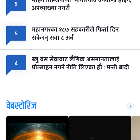
५
पूर्णिमा व्रत
७ महिना बाँकी
७
अपव्याख्या नगरौं
-
चैत्र ७, २०८३
Mar 21, 2027
आइत
फागुपूर्णिमा
महानगरका १८७ सहकारीले फिर्ता दिन
७ महिना बाँकी
८
५
-
चैत्र ८, २०८३
Mar 22, 2027
सोम
सकेनन् सवा ८ अर्ब
ब्लु बस सेवाबाट लैंगिक असमानतालाई
४
प्रोत्साहन नगर्ने नीति लिएका हौं : मन्त्री बादी
वेबस्टोरिज