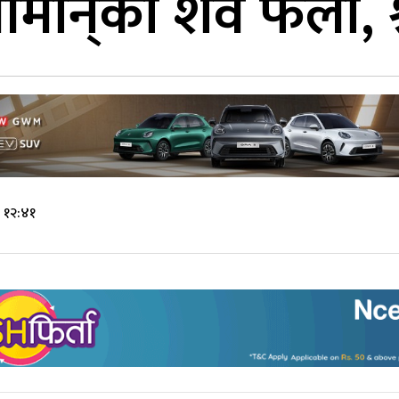
रीमान्‌को शव फेला, श
 १२:४१