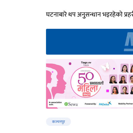
घटनाबारे थप अनुुसन्धान भइरहेको प्र
कञ्‍चनपुर