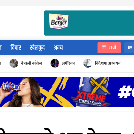
न
विचार
खेलकुद
अन्य
पात्रो
न
नेपाली काँग्रेस
अमेरिका
विदेशमा अध्ययन