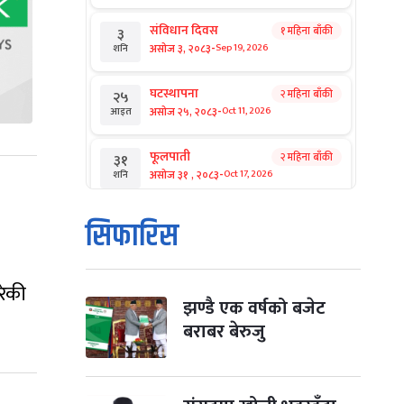
संविधान दिवस
१ महिना बाँकी
३
-
असोज ३, २०८३
Sep 19, 2026
शनि
घटस्थापना
२ महिना बाँकी
२५
-
असोज २५, २०८३
Oct 11, 2026
आइत
फूलपाती
२ महिना बाँकी
३१
-
असोज ३१ , २०८३
Oct 17, 2026
शनि
कार्तिक सङ्क्रान्ति
२ महिना बाँकी
१
सिफारिस
-
कार्तिक १, २०८३
Oct 18, 2026
आइत
महानवमी
२ महिना बाँकी
३
रेकी
-
कार्तिक ३, २०८३
Oct 20, 2026
मंगल
झण्डै एक वर्षको बजेट
बराबर बेरुजु
विजयादशमी
२ महिना बाँकी
४
-
कार्तिक ४, २०८३
Oct 21, 2026
बुध