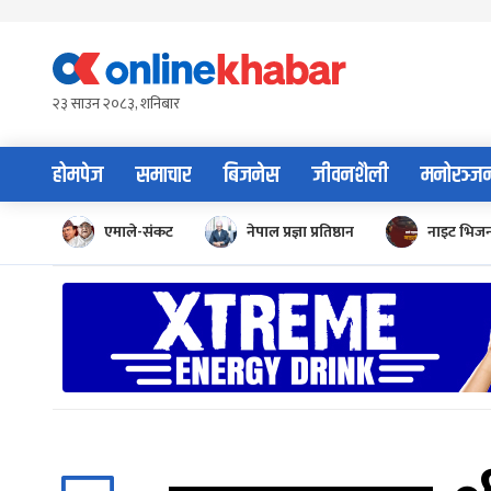
Skip
to
content
२३ साउन २०८३, शनिबार
होमपेज
समाचार
बिजनेस
जीवनशैली
मनोरञ्ज
एमाले-संकट
नेपाल प्रज्ञा प्रतिष्ठान
नाइट भिज