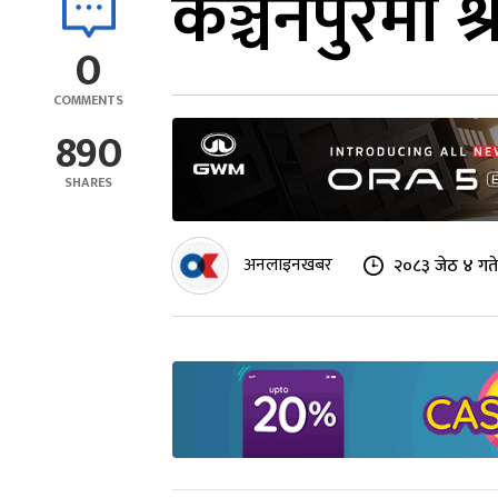
कञ्चनपुरमा श्
0
COMMENTS
890
SHARES
अनलाइनखबर
२०८३ जेठ ४ गते