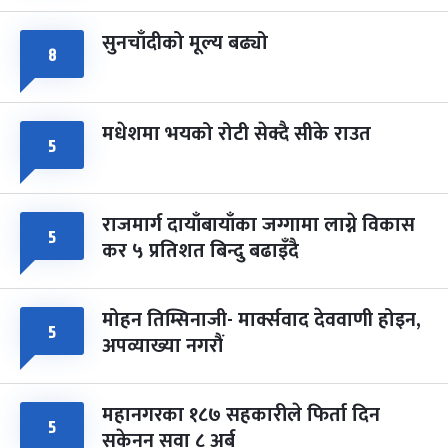
सुनचाँदीको मूल्य बढ्यो
८
मधेशमा भयको रोटी सेक्दै सीके राउत
५
राजमार्ग दायाँबायाँका जग्गामा लाग्ने विकास
५
कर ५ प्रतिशत बिन्दु बढाइँदै
मोहन तिम्सिनाजी- मार्क्सवाद देववाणी होइन,
५
अपव्याख्या नगरौं
महानगरका १८७ सहकारीले फिर्ता दिन
५
सकेनन् सवा ८ अर्ब