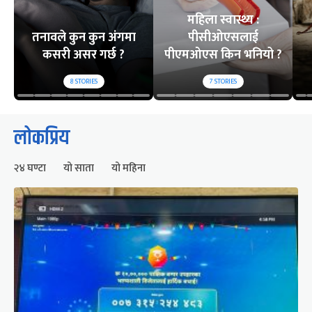
महिला स्वास्थ्य :
तनावले कुन कुन अंगमा
पीसीओएसलाई
कसरी असर गर्छ ?
पीएमओएस किन भनियो ?
8
STORIES
7
STORIES
लोकप्रिय
२४ घण्टा
यो साता
यो महिना