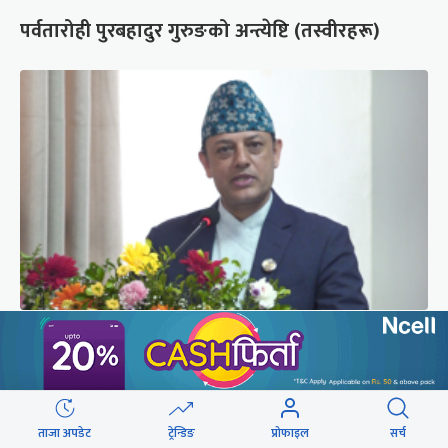
पर्वतारोही पुरबहादुर गुरुङको अन्त्येष्टि (तस्वीरहरू)
‘संसद्‍मा कालो चस्मा खोल्नू, बैठक चल्दा सेयर कारोबार
नगर्नू’
ताजा अपडेट
ट्रेन्डिङ
प्रोफाइल
सर्च