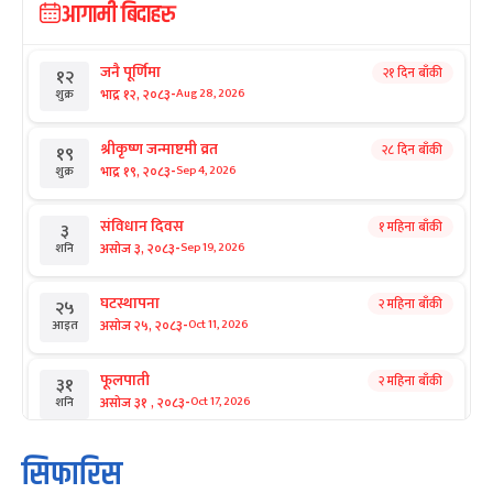
आगामी बिदाहरु
जनै पूर्णिमा
२१ दिन बाँकी
१२
-
भाद्र १२, २०८३
Aug 28, 2026
शुक्र
श्रीकृष्ण जन्माष्टमी व्रत
२८ दिन बाँकी
१९
-
भाद्र १९, २०८३
Sep 4, 2026
शुक्र
संविधान दिवस
१ महिना बाँकी
३
-
असोज ३, २०८३
Sep 19, 2026
शनि
घटस्थापना
२ महिना बाँकी
२५
-
असोज २५, २०८३
Oct 11, 2026
आइत
फूलपाती
२ महिना बाँकी
३१
-
असोज ३१ , २०८३
Oct 17, 2026
शनि
कार्तिक सङ्क्रान्ति
२ महिना बाँकी
१
सिफारिस
-
कार्तिक १, २०८३
Oct 18, 2026
आइत