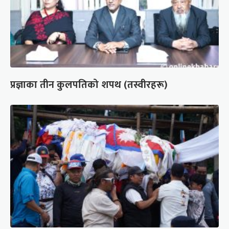
प्रज्ञाका तीन कुलपतिको शपथ (तस्वीरहरू)