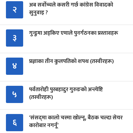
अब सर्वोच्चले कसरी गर्छ कांग्रेस विवादको
२
सुनुवाइ ?
गुन्डुमा अड्किए एमाले पुनर्गठनका प्रस्तावहरू
३
प्रज्ञाका तीन कुलपतिको शपथ (तस्वीरहरू)
४
पर्वतारोही पुरबहादुर गुरुङको अन्त्येष्टि
५
(तस्वीरहरू)
‘संसद्‍मा कालो चस्मा खोल्नू, बैठक चल्दा सेयर
६
कारोबार नगर्नू’