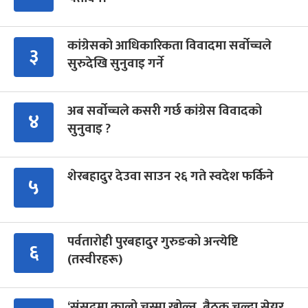
कांग्रेसको आधिकारिकता विवादमा सर्वोच्चले
३
सुरुदेखि सुनुवाइ गर्ने
अब सर्वोच्चले कसरी गर्छ कांग्रेस विवादको
४
सुनुवाइ ?
शेरबहादुर देउवा साउन २६ गते स्वदेश फर्किने
५
पर्वतारोही पुरबहादुर गुरुङको अन्त्येष्टि
६
(तस्वीरहरू)
‘संसद्‍मा कालो चस्मा खोल्नू, बैठक चल्दा सेयर