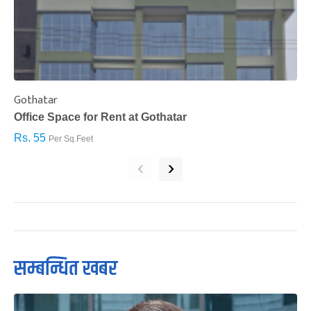
Gothatar
S
Office Space for Rent at Gothatar
H
Rs. 55
R
Per Sq.Feet
‹
›
सम्बन्धित खबर