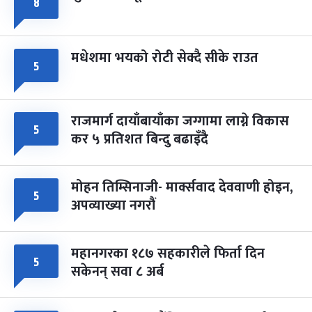
८
मधेशमा भयको रोटी सेक्दै सीके राउत
५
राजमार्ग दायाँबायाँका जग्गामा लाग्ने विकास
५
कर ५ प्रतिशत बिन्दु बढाइँदै
मोहन तिम्सिनाजी- मार्क्सवाद देववाणी होइन,
५
अपव्याख्या नगरौं
महानगरका १८७ सहकारीले फिर्ता दिन
५
सकेनन् सवा ८ अर्ब