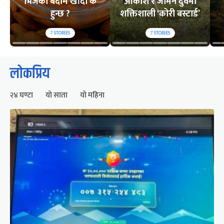
भिजेको बदाम खाँदा के
आकाश र जमिन दुवैमा
हुन्छ ?
शक्तिशाली ‘कोरी बस्टार्ड’
7
STORIES
7
STORIES
लोकप्रिय
२४ घण्टा
यो साता
यो महिना