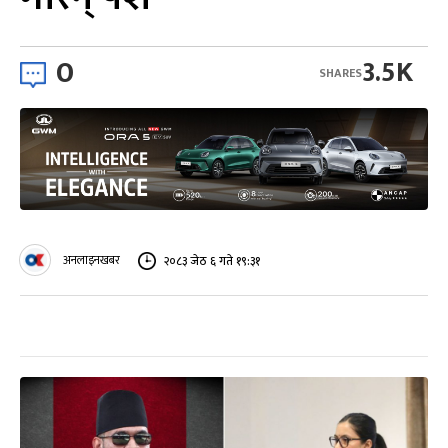
0
3.5K
SHARES
अनलाइनखबर
२०८३ जेठ ६ गते १९:३१