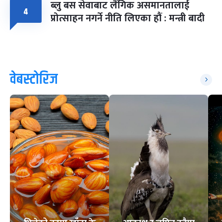
ब्लु बस सेवाबाट लैंगिक असमानतालाई
४
प्रोत्साहन नगर्ने नीति लिएका हौं : मन्त्री बादी
वेबस्टोरिज