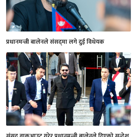
प्रधानमन्त्री बालेनले संसद्‌मा लगे दुई विधेयक
संसद् वाकआउट गरेर प्रधानमन्त्री बालेनले दिएको सन्देश