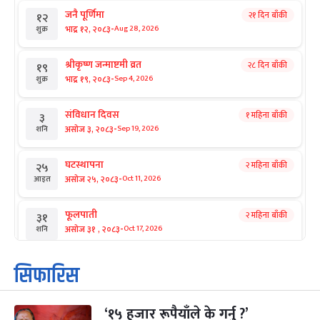
जनै पूर्णिमा
२१ दिन बाँकी
१२
-
भाद्र १२, २०८३
Aug 28, 2026
शुक्र
श्रीकृष्ण जन्माष्टमी व्रत
२८ दिन बाँकी
१९
-
भाद्र १९, २०८३
Sep 4, 2026
शुक्र
संविधान दिवस
१ महिना बाँकी
३
-
असोज ३, २०८३
Sep 19, 2026
शनि
घटस्थापना
२ महिना बाँकी
२५
-
असोज २५, २०८३
Oct 11, 2026
आइत
फूलपाती
२ महिना बाँकी
३१
-
असोज ३१ , २०८३
Oct 17, 2026
शनि
कार्तिक सङ्क्रान्ति
२ महिना बाँकी
१
सिफारिस
-
कार्तिक १, २०८३
Oct 18, 2026
आइत
‘१५ हजार रूपैयाँले के गर्नु ?’
महानवमी
२ महिना बाँकी
३