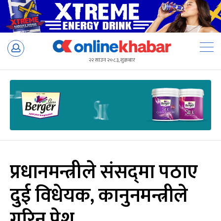
Skip
to
२२ साउन २०८३, शुक्रबार
content
प्रधानमन्त्रीले संसद्‌मा पठाए
दुई विधेयक, कानुनमन्त्रीले
गरिन् पेश