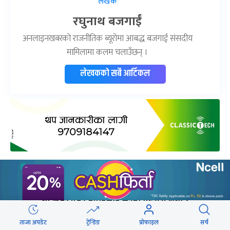
लेखक
रघुनाथ बजगाईं
अनलाइनखबरको राजनीतिक ब्यूरोमा आबद्ध बजगाईं संसदीय
मामिलामा कलम चलाउँछन् ।
लेखकको सबै आर्टिकल
यो खबर पढेर तपाईलाई कस्तो महसुस भयो ?
ताजा अपडेट
ट्रेन्डिङ
प्रोफाइल
सर्च