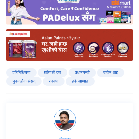
प्रतिनिधिसभा
प्रतिपक्षी दल
प्रधानमन्‍त्री
बालेन शाह
मुकदर्शक संसद्
रास्वपा
हर्क साम्पाङ