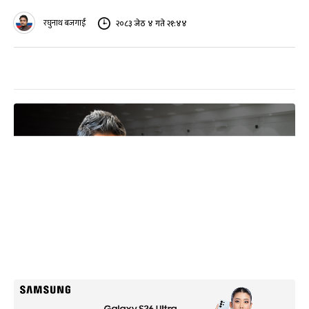
रघुनाथ बजगाईं
२०८३ जेठ ४ गते २१:४४