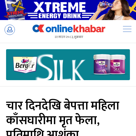
Skip
to
२२ साउन २०८३, शुक्रबार
content
चार दिनदेखि बेपत्ता महिला
काँसघारीमा मृत फेला,
पतिमाथि आशंका