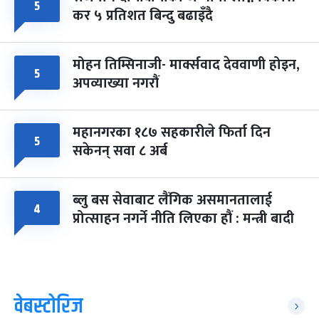
५
कर ५ प्रतिशत बिन्दु बढाइँदै
मोहन तिम्सिनाजी- मार्क्सवाद देववाणी होइन,
५
अपव्याख्या नगरौं
महानगरका १८७ सहकारीले फिर्ता दिन
५
सकेनन् सवा ८ अर्ब
ब्लु बस सेवाबाट लैंगिक असमानतालाई
४
प्रोत्साहन नगर्ने नीति लिएका हौं : मन्त्री बादी
वेबस्टोरिज