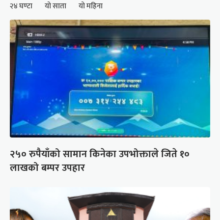
२४ घण्टा
यो साता
यो महिना
२५० रुपैयाँको सामान किनेका उपभोक्ताले जिते १०
लाखको बम्पर उपहार