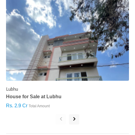
Lubhu
C
House for Sale at Lubhu
H
Rs. 2.9 Cr
R
Total Amount
‹
›