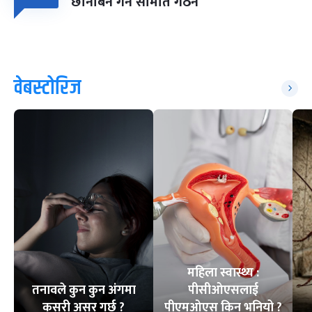
छानबिन गर्न समिति गठन
वेबस्टोरिज
महिला स्वास्थ्य :
तनावले कुन कुन अंगमा
पीसीओएसलाई
कसरी असर गर्छ ?
पीएमओएस किन भनियो ?