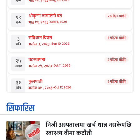
-
भाद्र १२, २०८३
Aug 28, 2026
शुक्र
श्रीकृष्ण जन्माष्टमी व्रत
२७ दिन बाँकी
१९
-
भाद्र १९, २०८३
Sep 4, 2026
शुक्र
संविधान दिवस
१ महिना बाँकी
३
-
असोज ३, २०८३
Sep 19, 2026
शनि
घटस्थापना
२ महिना बाँकी
२५
-
असोज २५, २०८३
Oct 11, 2026
आइत
फूलपाती
२ महिना बाँकी
३१
-
असोज ३१ , २०८३
Oct 17, 2026
शनि
कार्तिक सङ्क्रान्ति
२ महिना बाँकी
१
सिफारिस
-
कार्तिक १, २०८३
Oct 18, 2026
आइत
निजी अस्पतालमा खर्च धान्न नसकेपछि
महानवमी
२ महिना बाँकी
३
-
स्वास्थ्य बीमा कटौती
कार्तिक ३, २०८३
Oct 20, 2026
मंगल