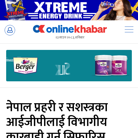
Skip
to
२३ साउन २०८३, शनिबार
content
नेपाल प्रहरी र सशस्त्रका
आईजीपीलाई विभागीय
कारबाही गर्न सिफारिस