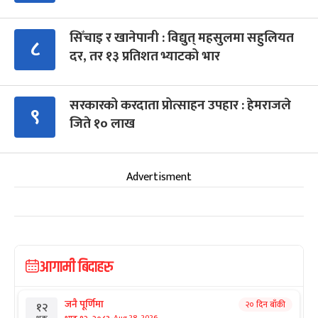
सिँचाइ र खानेपानी : विद्युत् महसुलमा सहुलियत
८
दर, तर १३ प्रतिशत भ्याटको भार
सरकारको करदाता प्रोत्साहन उपहार : हेमराजले
९
जिते १० लाख
Advertisment
आगामी बिदाहरु
जनै पूर्णिमा
२० दिन बाँकी
१२