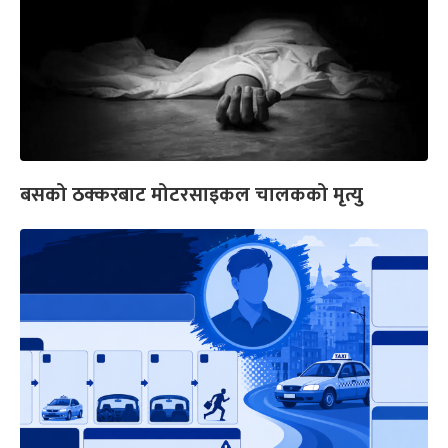
बसको ठक्करबाट मोटरसाइकल चालकको मृत्यु