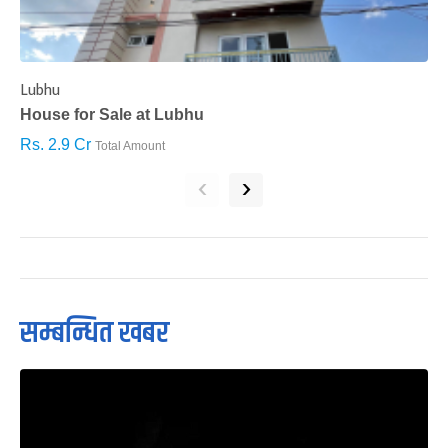
Lubhu
C
House for Sale at Lubhu
H
Rs. 2.9 Cr
R
Total Amount
‹
›
सम्बन्धित खबर