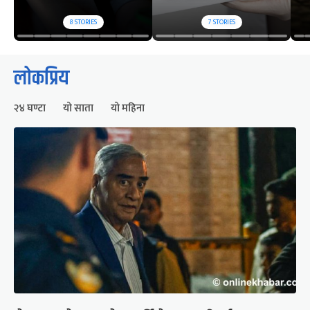
8
STORIES
7
STORIES
लोकप्रिय
२४ घण्टा
यो साता
यो महिना