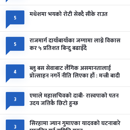
मधेशमा भयको रोटी सेक्दै सीके राउत
५
राजमार्ग दायाँबायाँका जग्गामा लाग्ने विकास
५
कर ५ प्रतिशत बिन्दु बढाइँदै
ब्लु बस सेवाबाट लैंगिक असमानतालाई
४
प्रोत्साहन नगर्ने नीति लिएका हौं : मन्त्री बादी
एमाले महासचिवको दाबी- रास्वपाको पतन
३
उदय जत्तिकै छिटो हुन्छ
सिरहामा ज्यान गुमाएका यादवको घटनाबारे
३