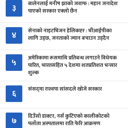
बालेनलाई मनीष झाको जवाफ : महान जनादेश
३
पाएको सरकार एक्लो छैन
सेनाको नाइटभिजन हेलिकप्टर : भीआईपीका
४
लागि उड्छ, जनताको ज्यान बचाउन उड्दैन
अमेरिकामा रूसमाथि प्रतिबन्ध लगाउने विधेयक
५
पारित, भारतसहित ५ देशमा शतप्रतिशत भन्सार
शुल्क
संसद्‍मा रास्वपा सांसदले खोजे सरकार
६
दिउँसो डाक्टर, नर्स कुटिएको कालीकोटको
७
पलाँता अस्पतालमा राति फेरि आक्रमण