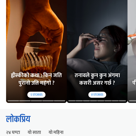
ह्वीस्कीको कथा : किन जति
तनावले कुन कुन अंगमा
पुरानो उति महंगो ?
कसरी असर गर्छ ?
प
5
STORIES
8
STORIES
लोकप्रिय
२४ घण्टा
यो साता
यो महिना