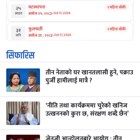
घटस्थापना
२ महिना बाँकी
२५
-
असोज २५, २०८३
Oct 11, 2026
आइत
फूलपाती
२ महिना बाँकी
३१
-
असोज ३१ , २०८३
Oct 17, 2026
शनि
कार्तिक सङ्क्रान्ति
२ महिना बाँकी
१
सिफारिस
-
कार्तिक १, २०८३
Oct 18, 2026
आइत
तीन नेताको घर खानतलासी हुने, पक्राउ
महानवमी
२ महिना बाँकी
३
-
पुर्जी हामीलाई मात्रै ?
कार्तिक ३, २०८३
Oct 20, 2026
मंगल
विजयादशमी
२ महिना बाँकी
४
-
कार्तिक ४, २०८३
Oct 21, 2026
बुध
‘नीति तथा कार्यक्रममा चुरेको खनिज
उत्खननको कुरा छ, संरक्षण शब्दै छैन’
पापा‌ङ्कुशा एकादशी व्रत
२ महिना बाँकी
५
-
कार्तिक ५, २०८३
Oct 22, 2026
बिहि
जेनजी आन्दोलनबारे आयोग : तीन
कुकुर तिहार
३ महिना बाँकी
२२