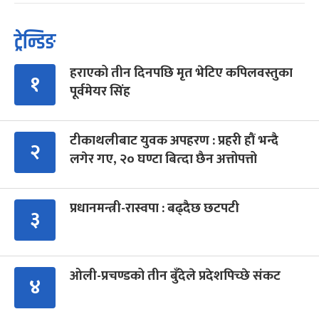
ट्रेन्डिङ
हराएको तीन दिनपछि मृत भेटिए कपिलवस्तुका
१
पूर्वमेयर सिंह
टीकाथलीबाट युवक अपहरण : प्रहरी हौं भन्दै
२
लगेर गए, २० घण्टा बित्दा छैन अत्तोपत्तो
प्रधानमन्त्री-रास्वपा : बढ्दैछ छटपटी
३
ओली-प्रचण्डको तीन बुँदेले प्रदेशपिच्छे संकट
४