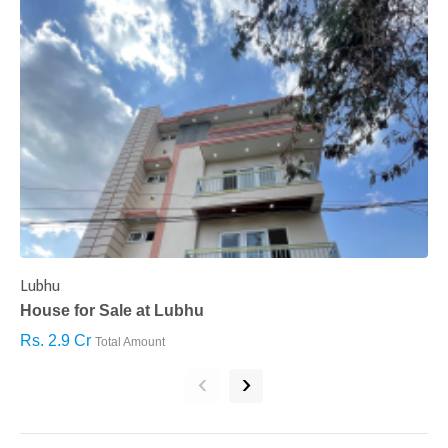
Lubhu
C
House for Sale at Lubhu
H
Rs. 2.9 Cr
R
Total Amount
‹
›