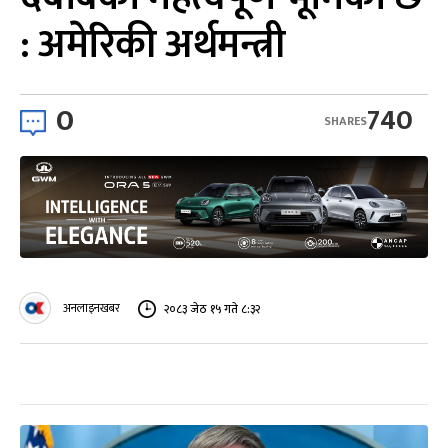
: अमेरिकी अर्थमन्त्री
0
740
SHARES
अनलाइनखबर
२०८३ जेठ १५ गते ८:३२