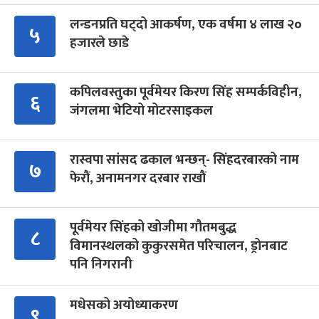
लन्डनप्रति घट्दो आकर्षण, एक वर्षमा ४ लाख २०
५
हजारले छाडे
कपिलवस्तुका पूर्वमेयर किरण सिंह सम्पर्कविहीन,
६
जंगलमा भेटियो मोटरसाइकल
रास्वपा सांसद ढकाल भन्छन्- सिंहदरबारको नाम
७
फेरौं, अनामनगर दरबार राखौं
पूर्वमेयर सिंहको खोजीमा गौतमबुद्ध
८
विमानस्थलको कुकुरसमेत परिचालन, ड्रोनबाट
पनि निगरानी
मधेसको अयोध्याकरण
९