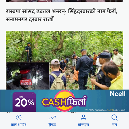
रास्वपा सांसद ढकाल भन्छन्- सिंहदरबारको नाम फेरौं,
अनामनगर दरबार राखौं
पूर्वमेयर सिंहको खोजीमा गौतमबुद्ध विमानस्थलको
कुकुरसमेत परिचालन, ड्रोनबाट पनि निगरानी
ताजा अपडेट
ट्रेन्डिङ
प्रोफाइल
सर्च