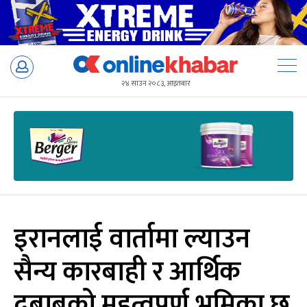
Skip
to
२४ साउन २०८३, आइतबार
content
इरानलाई वार्तामा ल्याउन
सैन्य कारबाही र आर्थिक
दबाबको महत्वपूर्ण भूमिका छ