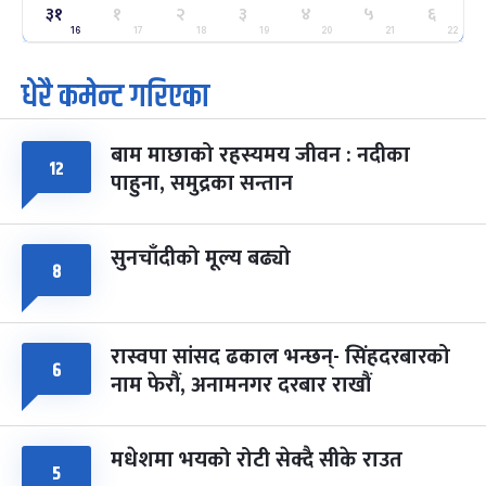
ग्याल्पो ल्होसार
७ महिना बाँकी
२५
३१
१
२
३
४
५
६
-
फाल्गुन २५, २०८३
Mar 9, 2027
मंगल
16
17
18
19
20
21
22
धेरै कमेन्ट गरिएका
पूर्णिमा व्रत
७ महिना बाँकी
७
-
चैत्र ७, २०८३
Mar 21, 2027
आइत
बाम माछाको रहस्यमय जीवन : नदीका
फागुपूर्णिमा
७ महिना बाँकी
८
१२
पाहुना, समुद्रका सन्तान
-
चैत्र ८, २०८३
Mar 22, 2027
सोम
सुनचाँदीको मूल्य बढ्यो
८
रास्वपा सांसद ढकाल भन्छन्- सिंहदरबारको
६
नाम फेरौं, अनामनगर दरबार राखौं
मधेशमा भयको रोटी सेक्दै सीके राउत
५