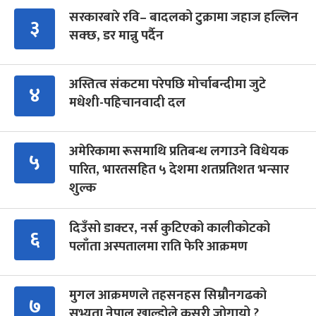
सरकारबारे रवि– बादलको टुक्रामा जहाज हल्लिन
३
सक्छ, डर मान्नु पर्दैन
अस्तित्व संकटमा परेपछि मोर्चाबन्दीमा जुटे
४
मधेशी-पहिचानवादी दल
अमेरिकामा रूसमाथि प्रतिबन्ध लगाउने विधेयक
५
पारित, भारतसहित ५ देशमा शतप्रतिशत भन्सार
शुल्क
दिउँसो डाक्टर, नर्स कुटिएको कालीकोटको
६
पलाँता अस्पतालमा राति फेरि आक्रमण
मुगल आक्रमणले तहसनहस सिम्रौनगढको
७
सभ्यता नेपाल खाल्डोले कसरी जोगायो ?