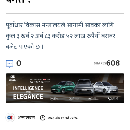
पूर्वाधार विकास मन्त्रालयले आगामी आवका लागि
कुल ३ खर्ब २ अर्ब ८३ करोड ५२ लाख रुपैयाँ बराबर
बजेट पाएको छ ।
0
608
SHARES
अनलाइनखबर
२०८३ जेठ १५ गते २०:५८