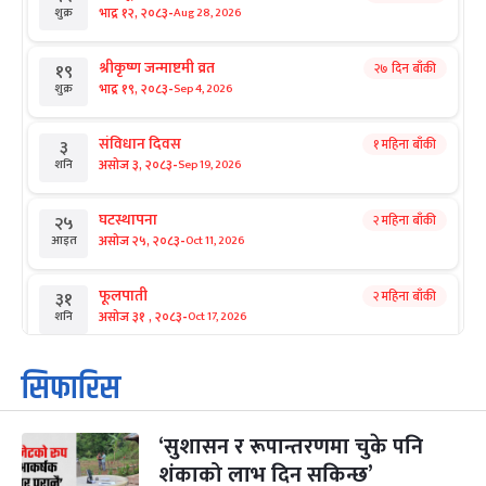
-
भाद्र १२, २०८३
Aug 28, 2026
शुक्र
श्रीकृष्ण जन्माष्टमी व्रत
२७ दिन बाँकी
१९
-
भाद्र १९, २०८३
Sep 4, 2026
शुक्र
संविधान दिवस
१ महिना बाँकी
३
-
असोज ३, २०८३
Sep 19, 2026
शनि
घटस्थापना
२ महिना बाँकी
२५
-
असोज २५, २०८३
Oct 11, 2026
आइत
फूलपाती
२ महिना बाँकी
३१
-
असोज ३१ , २०८३
Oct 17, 2026
शनि
कार्तिक सङ्क्रान्ति
२ महिना बाँकी
१
सिफारिस
-
कार्तिक १, २०८३
Oct 18, 2026
आइत
‘सुशासन र रूपान्तरणमा चुके पनि
महानवमी
२ महिना बाँकी
३
-
शंकाको लाभ दिन सकिन्छ’
कार्तिक ३, २०८३
Oct 20, 2026
मंगल