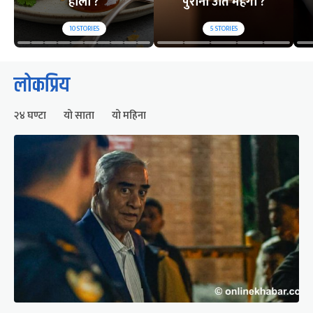
होला ?
पुरानो उति महंगो ?
10
STORIES
5
STORIES
लोकप्रिय
२४ घण्टा
यो साता
यो महिना