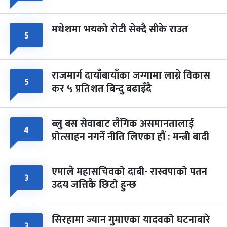
मधेशमा भयको रोटी सेक्दै सीके राउत
५
राजमार्ग दायाँबायाँका जग्गामा लाग्ने विकास
५
कर ५ प्रतिशत बिन्दु बढाइँदै
ब्लु बस सेवाबाट लैंगिक असमानतालाई
४
प्रोत्साहन नगर्ने नीति लिएका हौं : मन्त्री बादी
एमाले महासचिवको दाबी- रास्वपाको पतन
३
उदय जत्तिकै छिटो हुन्छ
सिरहामा ज्यान गुमाएका यादवको घटनाबारे
३