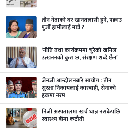
विजयादशमी
२ महिना बाँकी
४
-
कार्तिक ४, २०८३
Oct 21, 2026
बुध
तीन नेताको घर खानतलासी हुने, पक्राउ
पुर्जी हामीलाई मात्रै ?
पापा‌ङ्कुशा एकादशी व्रत
२ महिना बाँकी
५
-
कार्तिक ५, २०८३
Oct 22, 2026
बिहि
‘नीति तथा कार्यक्रममा चुरेको खनिज
कुकुर तिहार
३ महिना बाँकी
२२
-
कार्तिक २२, २०८३
उत्खननको कुरा छ, संरक्षण शब्दै छैन’
Nov 8, 2026
आइत
गाई पूजा
३ महिना बाँकी
२३
-
कार्तिक २३, २०८३
Nov 9, 2026
सोम
जेनजी आन्दोलनबारे आयोग : तीन
सुरक्षा निकायलाई कारबाही, सेनाको
गोरुपुजा
३ महिना बाँकी
२४
हकमा नरम
-
कार्तिक २४, २०८३
Nov 10, 2026
मंगल
भाइटीका
निजी अस्पतालमा खर्च धान्न नसकेपछि
३ महिना बाँकी
२५
-
कार्तिक २५, २०८३
Nov 11, 2026
बुध
स्वास्थ्य बीमा कटौती