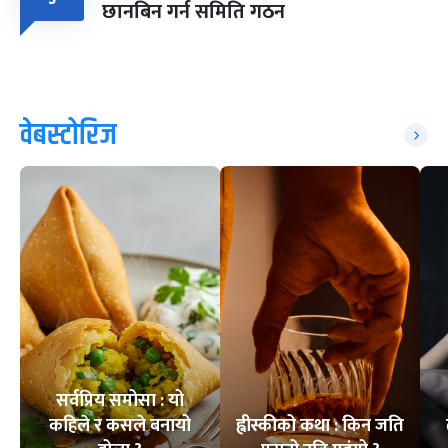
छानबिन गर्न समिति गठन
वेबस्टोरिज
सर्वप्रिय समोसा : यो
कहिले र कसले बनायो
ह्वीस्कीको कथा : किन जति