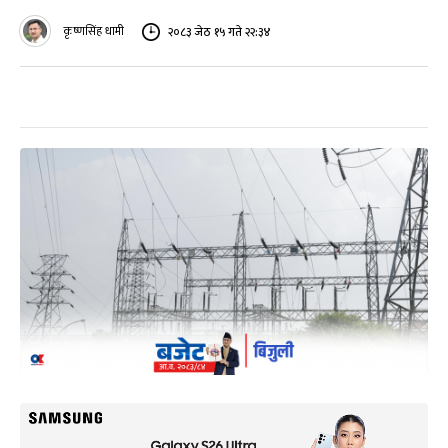
कृष्णसिंह धामी
२०८३ जेठ १५ गते २२:३४