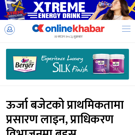
Skip
to
२२ साउन २०८३, शुक्रबार
content
ऊर्जा बजेटको प्राथमिकतामा
प्रसारण लाइन, प्राधिकरण
विभाजनमा बहस