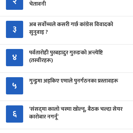
२
चेतावनी
अब सर्वोच्चले कसरी गर्छ कांग्रेस विवादको
३
सुनुवाइ ?
पर्वतारोही पुरबहादुर गुरुङको अन्त्येष्टि
४
(तस्वीरहरू)
गुन्डुमा अड्किए एमाले पुनर्गठनका प्रस्तावहरू
५
‘संसद्‍मा कालो चस्मा खोल्नू, बैठक चल्दा सेयर
६
कारोबार नगर्नू’