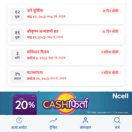
जनै पूर्णिमा
२१ दिन बाँकी
१२
-
भाद्र १२, २०८३
Aug 28, 2026
शुक्र
श्रीकृष्ण जन्माष्टमी व्रत
२८ दिन बाँकी
१९
-
भाद्र १९, २०८३
Sep 4, 2026
शुक्र
संविधान दिवस
१ महिना बाँकी
३
-
असोज ३, २०८३
Sep 19, 2026
शनि
घटस्थापना
२ महिना बाँकी
२५
-
असोज २५, २०८३
Oct 11, 2026
आइत
फूलपाती
२ महिना बाँकी
३१
-
असोज ३१ , २०८३
Oct 17, 2026
शनि
कार्तिक सङ्क्रान्ति
२ महिना बाँकी
१
सिफारिस
-
कार्तिक १, २०८३
Oct 18, 2026
आइत
ताजा अपडेट
ट्रेन्डिङ
प्रोफाइल
सर्च