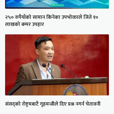
२५० रुपैयाँको सामान किनेका उपभोक्ताले जिते १०
लाखको बम्पर उपहार
संसद्को रोष्ट्रमबाटै गृहमन्त्रीले दिए प्रश्न नगर्न चेतावनी