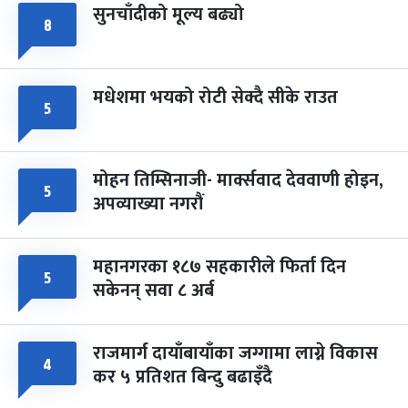
सुनचाँदीको मूल्य बढ्यो
८
मधेशमा भयको रोटी सेक्दै सीके राउत
५
मोहन तिम्सिनाजी- मार्क्सवाद देववाणी होइन,
५
अपव्याख्या नगरौं
महानगरका १८७ सहकारीले फिर्ता दिन
५
सकेनन् सवा ८ अर्ब
राजमार्ग दायाँबायाँका जग्गामा लाग्ने विकास
४
कर ५ प्रतिशत बिन्दु बढाइँदै