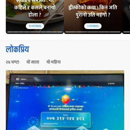
सर्वप्रिय समोसा : यो
कहिले र कसले बनायो
ह्वीस्कीको कथा : किन जति
होला ?
पुरानो उति महंगो ?
10
STORIES
5
STORIES
लोकप्रिय
२४ घण्टा
यो साता
यो महिना