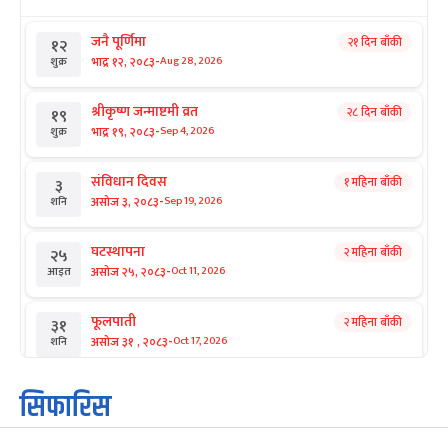
जनै पूर्णिमा
२१ दिन बाँकी
१२
-
भाद्र १२, २०८३
Aug 28, 2026
शुक्र
श्रीकृष्ण जन्माष्टमी व्रत
२८ दिन बाँकी
१९
-
भाद्र १९, २०८३
Sep 4, 2026
शुक्र
संविधान दिवस
१ महिना बाँकी
३
-
असोज ३, २०८३
Sep 19, 2026
शनि
घटस्थापना
२ महिना बाँकी
२५
-
असोज २५, २०८३
Oct 11, 2026
आइत
फूलपाती
२ महिना बाँकी
३१
-
असोज ३१ , २०८३
Oct 17, 2026
शनि
कार्तिक सङ्क्रान्ति
२ महिना बाँकी
१
सिफारिस
-
कार्तिक १, २०८३
Oct 18, 2026
आइत