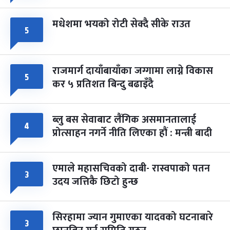
मधेशमा भयको रोटी सेक्दै सीके राउत
५
राजमार्ग दायाँबायाँका जग्गामा लाग्ने विकास
५
कर ५ प्रतिशत बिन्दु बढाइँदै
ब्लु बस सेवाबाट लैंगिक असमानतालाई
४
प्रोत्साहन नगर्ने नीति लिएका हौं : मन्त्री बादी
एमाले महासचिवको दाबी- रास्वपाको पतन
३
उदय जत्तिकै छिटो हुन्छ
सिरहामा ज्यान गुमाएका यादवको घटनाबारे
३