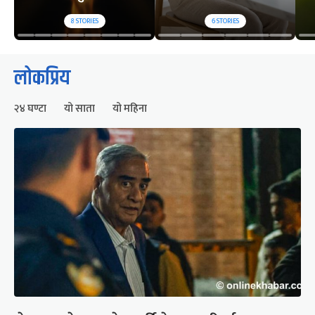
8
STORIES
6
STORIES
लोकप्रिय
२४ घण्टा
यो साता
यो महिना