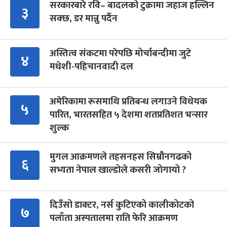
सरकारबारे रवि– बादलको टुक्रामा जहाज हल्लिन
३
सक्छ, डर मान्नु पर्दैन
अस्तित्व संकटमा परेपछि मोर्चाबन्दीमा जुटे
४
मधेशी-पहिचानवादी दल
अमेरिकामा रूसमाथि प्रतिबन्ध लगाउने विधेयक
५
पारित, भारतसहित ५ देशमा शतप्रतिशत भन्सार
शुल्क
मुगल आक्रमणले तहसनहस सिम्रौनगढको
६
सभ्यता नेपाल खाल्डोले कसरी जोगायो ?
दिउँसो डाक्टर, नर्स कुटिएको कालीकोटको
७
पलाँता अस्पतालमा राति फेरि आक्रमण