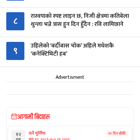
रास्वपाको स्पष्ट लाइन छ, निजी क्षेत्रमा कतिबेला
८
थुन्ला भन्ने त्रास हुन दिन हुँदैन : रवि लामिछाने
उहिलेको ‘बर्दीबास चोक’ अहिले मधेशकै
९
‘कनेक्टिभिटी हब’
Advertisment
आगामी बिदाहरु
जनै पूर्णिमा
२० दिन बाँकी
१२
-
भाद्र १२, २०८३
Aug 28, 2026
शुक्र