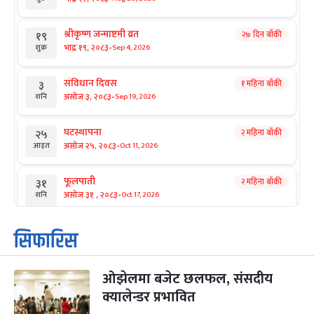
श्रीकृष्ण जन्माष्टमी व्रत
२७ दिन बाँकी
१९
-
भाद्र १९, २०८३
Sep 4, 2026
शुक्र
संविधान दिवस
१ महिना बाँकी
३
-
असोज ३, २०८३
Sep 19, 2026
शनि
घटस्थापना
२ महिना बाँकी
२५
-
असोज २५, २०८३
Oct 11, 2026
आइत
फूलपाती
२ महिना बाँकी
३१
-
असोज ३१ , २०८३
Oct 17, 2026
शनि
कार्तिक सङ्क्रान्ति
२ महिना बाँकी
१
सिफारिस
-
कार्तिक १, २०८३
Oct 18, 2026
आइत
ओझेलमा बजेट छलफल, संसदीय
महानवमी
२ महिना बाँकी
३
-
क्यालेन्डर प्रभावित
कार्तिक ३, २०८३
Oct 20, 2026
मंगल