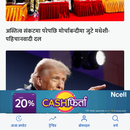
अस्तित्व संकटमा परेपछि मोर्चाबन्दीमा जुटे मधेशी-
पहिचानवादी दल
ताजा अपडेट
ट्रेन्डिङ
प्रोफाइल
सर्च
अमेरिकामा रूसमाथि प्रतिबन्ध लगाउने विधेयक पारित,