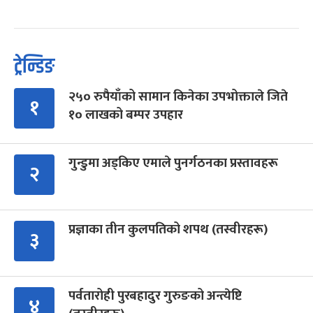
ट्रेन्डिङ
२५० रुपैयाँको सामान किनेका उपभोक्ताले जिते
१
१० लाखको बम्पर उपहार
गुन्डुमा अड्किए एमाले पुनर्गठनका प्रस्तावहरू
२
प्रज्ञाका तीन कुलपतिको शपथ (तस्वीरहरू)
३
पर्वतारोही पुरबहादुर गुरुङको अन्त्येष्टि
४