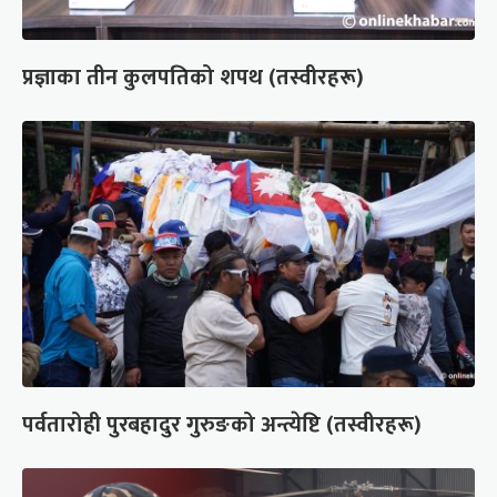
प्रज्ञाका तीन कुलपतिको शपथ (तस्वीरहरू)
पर्वतारोही पुरबहादुर गुरुङको अन्त्येष्टि (तस्वीरहरू)