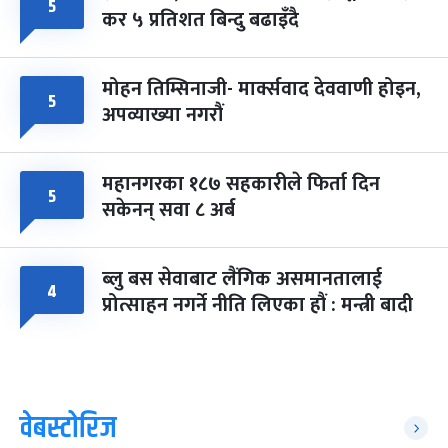
५
कर ५ प्रतिशत बिन्दु बढाइँदै
मोहन तिम्सिनाजी- मार्क्सवाद देववाणी होइन,
५
अपव्याख्या नगरौं
महानगरका १८७ सहकारीले फिर्ता दिन
५
सकेनन् सवा ८ अर्ब
ब्लु बस सेवाबाट लैंगिक असमानतालाई
४
प्रोत्साहन नगर्ने नीति लिएका हौं : मन्त्री बादी
वेबस्टोरिज