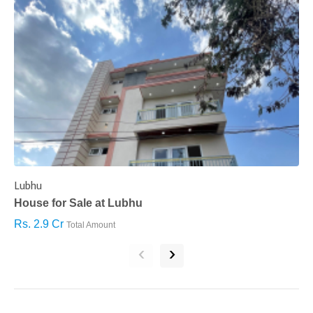
Lubhu
C
House for Sale at Lubhu
H
Rs. 2.9 Cr
R
Total Amount
‹
›