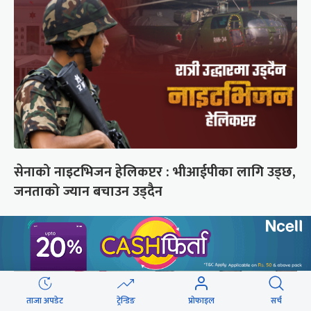
सेनाको नाइटभिजन हेलिकप्टर : भीआईपीका लागि उड्छ,
जनताको ज्यान बचाउन उड्दैन
ताजा अपडेट
ट्रेन्डिङ
प्रोफाइल
सर्च