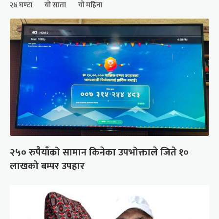
२४ घण्टा
यो साता
यो महिना
२५० रुपैयाँको सामान किनेका उपभोक्ताले जिते १०
लाखको बम्पर उपहार