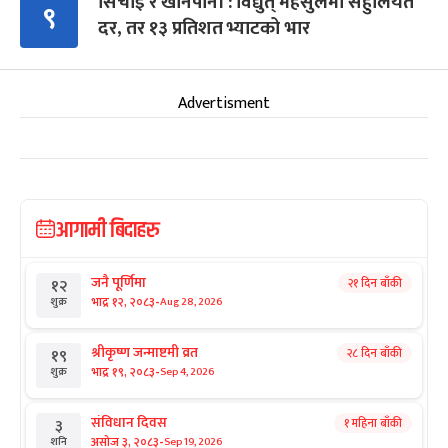
सिँचाइ र खानेपानी : विद्युत् महसुलमा सहुलियत
९
दर, तर १३ प्रतिशत भ्याटको भार
Advertisment
आगामी बिदाहरु
जनै पूर्णिमा
२१ दिन बाँकी
१२
-
भाद्र १२, २०८३
Aug 28, 2026
शुक्र
श्रीकृष्ण जन्माष्टमी व्रत
२८ दिन बाँकी
१९
-
भाद्र १९, २०८३
Sep 4, 2026
शुक्र
संविधान दिवस
१ महिना बाँकी
३
-
असोज ३, २०८३
Sep 19, 2026
शनि