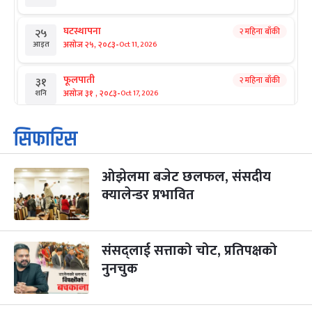
घटस्थापना
२ महिना बाँकी
२५
-
असोज २५, २०८३
Oct 11, 2026
आइत
फूलपाती
२ महिना बाँकी
३१
-
असोज ३१ , २०८३
Oct 17, 2026
शनि
कार्तिक सङ्क्रान्ति
२ महिना बाँकी
१
सिफारिस
-
कार्तिक १, २०८३
Oct 18, 2026
आइत
ओझेलमा बजेट छलफल, संसदीय
महानवमी
२ महिना बाँकी
३
-
क्यालेन्डर प्रभावित
कार्तिक ३, २०८३
Oct 20, 2026
मंगल
विजयादशमी
२ महिना बाँकी
४
-
कार्तिक ४, २०८३
Oct 21, 2026
बुध
संसद्लाई सत्ताको चोट, प्रतिपक्षको
नुनचुक
पापा‌ङ्कुशा एकादशी व्रत
२ महिना बाँकी
५
-
कार्तिक ५, २०८३
Oct 22, 2026
बिहि