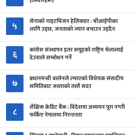
(तस्वीरहरू)
सेनाको नाइटभिजन हेलिकप्टर : भीआईपीका
५
लागि उड्छ, जनताको ज्यान बचाउन उड्दैन
कांग्रेस संस्थापन इतर समूहको राष्ट्रिय भेलालाई
६
देउवाले सम्बोधन गर्ने
प्रधानमन्त्री बालेनले ल्याएको विधेयक संसदीय
७
समितिबाट जस्ताको तस्तै सदर
शैक्षिक क्रेडिट बैंक : विदेशमा अध्ययन पूरा नगरी
८
फर्किए नेपालमा निरन्तरता