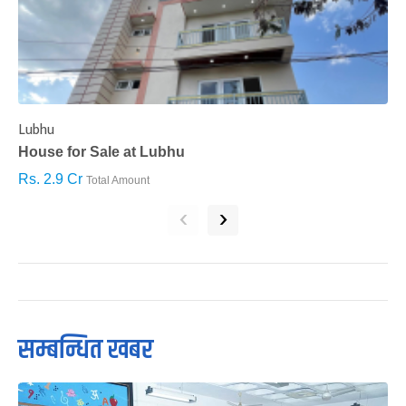
Lubhu
C
House for Sale at Lubhu
H
Rs. 2.9 Cr
R
Total Amount
‹
›
सम्बन्धित खबर