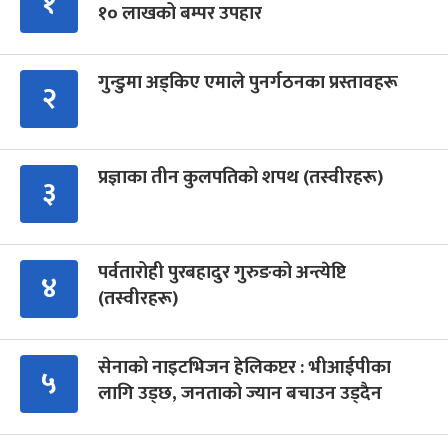
१
१० लाखको बम्पर उपहार
गुन्डुमा अड्किए एमाले पुनर्गठनका प्रस्तावहरू
२
प्रज्ञाका तीन कुलपतिको शपथ (तस्वीरहरू)
३
पर्वतारोही पुरबहादुर गुरुङको अन्त्येष्टि
४
(तस्वीरहरू)
सेनाको नाइटभिजन हेलिकप्टर : भीआईपीका
५
लागि उड्छ, जनताको ज्यान बचाउन उड्दैन