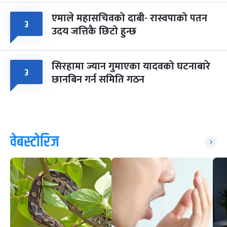
एमाले महासचिवको दाबी- रास्वपाको पतन
३
उदय जत्तिकै छिटो हुन्छ
सिरहामा ज्यान गुमाएका यादवको घटनाबारे
३
छानबिन गर्न समिति गठन
वेबस्टोरिज