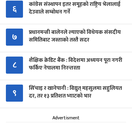
कांग्रेस संस्थापन इतर समूहको राष्ट्रिय भेलालाई
६
देउवाले सम्बोधन गर्ने
प्रधानमन्त्री बालेनले ल्याएको विधेयक संसदीय
७
समितिबाट जस्ताको तस्तै सदर
शैक्षिक क्रेडिट बैंक : विदेशमा अध्ययन पूरा नगरी
८
फर्किए नेपालमा निरन्तरता
सिँचाइ र खानेपानी : विद्युत् महसुलमा सहुलियत
९
दर, तर १३ प्रतिशत भ्याटको भार
Advertisment