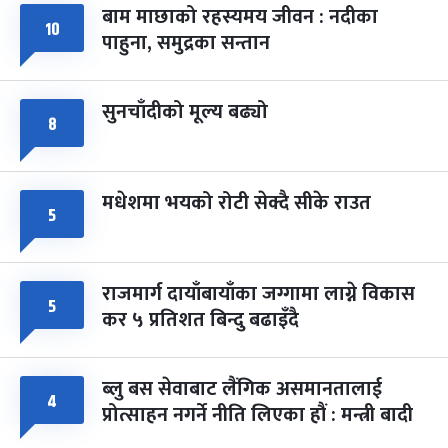
बाम माछाको रहस्यमय जीवन : नदीका
फागुपूर्णिमा
७ महिना बाँकी
८
१०
पाहुना, समुद्रका सन्तान
-
चैत्र ८, २०८३
Mar 22, 2027
सोम
सुनचाँदीको मूल्य बढ्यो
८
मधेशमा भयको रोटी सेक्दै सीके राउत
५
राजमार्ग दायाँबायाँका जग्गामा लाग्ने विकास
५
कर ५ प्रतिशत बिन्दु बढाइँदै
ब्लु बस सेवाबाट लैंगिक असमानतालाई
४
प्रोत्साहन नगर्ने नीति लिएका हौं : मन्त्री बादी