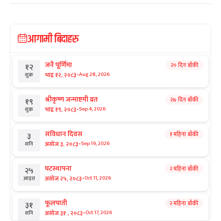
आगामी बिदाहरु
जनै पूर्णिमा
२० दिन बाँकी
१२
-
भाद्र १२, २०८३
Aug 28, 2026
शुक्र
श्रीकृष्ण जन्माष्टमी व्रत
२७ दिन बाँकी
१९
-
भाद्र १९, २०८३
Sep 4, 2026
शुक्र
संविधान दिवस
१ महिना बाँकी
३
-
असोज ३, २०८३
Sep 19, 2026
शनि
घटस्थापना
२ महिना बाँकी
२५
-
असोज २५, २०८३
Oct 11, 2026
आइत
फूलपाती
२ महिना बाँकी
३१
-
असोज ३१ , २०८३
Oct 17, 2026
शनि