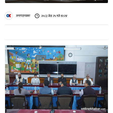
अनलाइनखबर
२०८३ जेठ २५ गते १२:२४