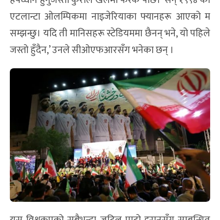
हर्षध्वनि हुनुजस्ता कुराले खेलमा फरक पार्छ। ‘सन् १९९४ को
एटलान्टा ओलम्पिकमा नाइजेरियाका फ्यानहरू आएको म
सम्झन्छु। यदि ती मानिसहरू स्टेडियममा छैनन् भने, यो पहिले
जस्तो हुँदैन,’ उनले सीओएफआरसँग भनेका छन् ।