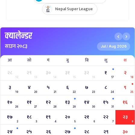
Nepal Super League
क्यालेन्डर
साउन २०८३
Jul
Aug 2026
/
आ
सो
मं
बु
बि
शु
श
२८
२९
३०
३१
३२
१
२
12
13
14
15
16
17
18
३
४
५
६
७
८
९
19
20
21
22
23
24
25
१०
११
१२
१३
१४
१५
१६
26
27
28
29
30
31
1
१७
१८
१९
२०
२१
२२
२३
2
3
4
5
6
7
8
२४
२५
२६
२७
२८
२९
३०