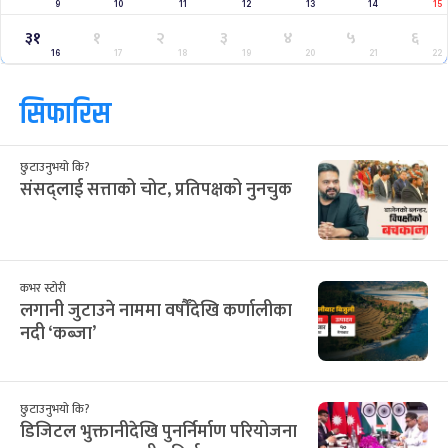
9
10
11
12
13
14
15
३१
१
२
३
४
५
६
16
17
18
19
20
21
22
सिफारिस
छुटाउनुभयो कि?
संसद्लाई सत्ताको चोट, प्रतिपक्षको नुनचुक
कभर स्टोरी
लगानी जुटाउने नाममा वर्षौंदेखि कर्णालीका
नदी ‘कब्जा’
छुटाउनुभयो कि?
डिजिटल भुक्तानीदेखि पुनर्निर्माण परियोजना