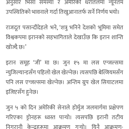
अनुसार भिसा समस्या र अमेरिकी धरातलमा न्यूनतम
उपस्थितिको भावनाले गर्दा तिखुआनातर्फ सर्ने निर्णय भयो।
राजदूत पसान्दीदेहले भने, ‘शत्रु भनिने देशको भूमिमा समेत
विश्वकपमा इरानको सहभागिताले देखाउँछ कि इरान शान्ति
खोज्दै छ।’
इरान समूह ‘जी’ मा छ। जुन १५ मा लस एन्जल्समा
न्युजिल्यान्डसँग पहिलो खेल खेल्नेछ। त्यसपछि बेल्जियमसँग
पनि लस एन्जल्समा खेल्नेछ। अन्तिम ग्रुप खेल सियाटलमा
इजिप्टसँग हुनेछ।
जुन ५ को दिन अमेरिकी सेनाले होर्मुज जलमार्गमा प्रक्षेपण
गरिएका ड्रोनहरू ध्वस्त पार्‍यो। त्यसपछि इरानी तटीय
निगरानी केन्द्रहरूमा आक्रमण गर्‍यो। यिनै आक्रमण-