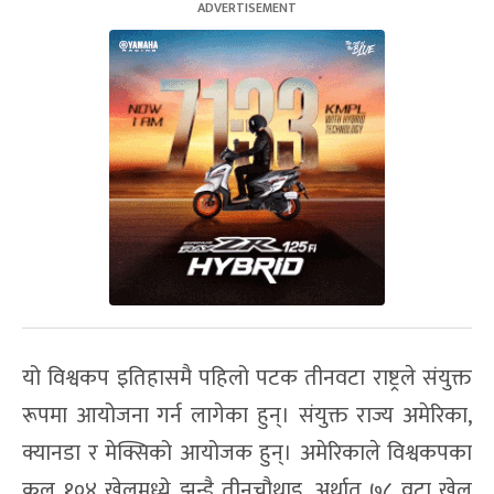
यो विश्वकप इतिहासमै पहिलो पटक तीनवटा राष्ट्रले संयुक्त
रूपमा आयोजना गर्न लागेका हुन्। संयुक्त राज्य अमेरिका,
क्यानडा र मेक्सिको आयोजक हुन्। अमेरिकाले विश्वकपका
कुल १०४ खेलमध्ये झन्डै तीनचौथाइ, अर्थात् ७८ वटा खेल