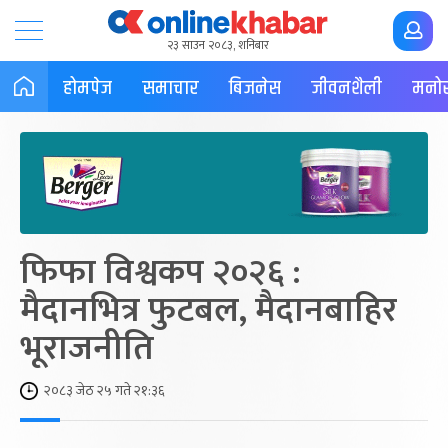
२३ साउन २०८३, शनिबार
होमपेज
समाचार
बिजनेस
जीवनशैली
मनोर
फिफा विश्वकप २०२६ :
मैदानभित्र फुटबल, मैदानबाहिर
भूराजनीति
२०८३ जेठ २५ गते २१:३६