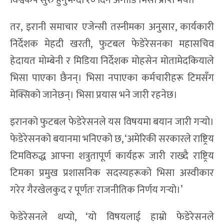
विश्वकप सुरु हुनुभन्दा १० दिन अगाडि भिसा प्राप्त भयो।
तर, इरानी समाचार एजेन्सी तस्नीमका अनुसार, कार्यकारी
निर्देशक मेहदी खरती, फुटबल फेडेरेसनका महासचिव
हेदायत मोम्बेनी र मिडिया निर्देशक मोहसेन मोतामेदकियाले
भिसा पाएका छैनन्। भिसा नपाएका कर्मचारीहरू टिमसँग
मेक्सिको जानेछन्। भिसा प्रयास भने जारी रहनेछ।
इरानको फुटबल फेडेरेसनले यस विषयमा बयान जारी गर्‍यो।
फेडेरेसनको बयानमा भनिएको छ, ‘अमेरिकी सरकारले राष्ट्रिय
टिमविरुद्ध आफ्ना शत्रुतापूर्ण कार्यहरू जारी राख्दै राष्ट्रिय
टिमका प्रमुख प्रशासनिक सदस्यहरूको भिसा अस्वीकार
गरेर गैरखेलकुद र पूर्णतः राजनीतिक निर्णय गर्‍यो।’
फेडेरेसनले थप्यो, ‘यो विषयलाई हाम्रो फेडेरेसनले