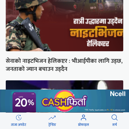
सेनाको नाइटभिजन हेलिकप्टर : भीआईपीका लागि उड्छ,
जनताको ज्यान बचाउन उड्दैन
ताजा अपडेट
ट्रेन्डिङ
प्रोफाइल
सर्च