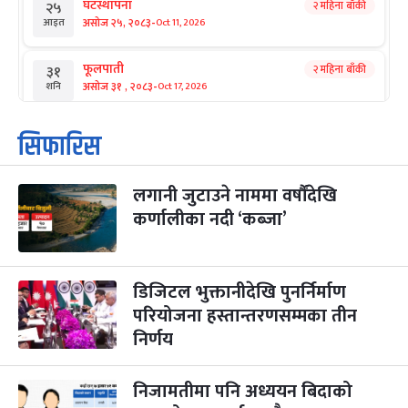
घटस्थापना
२ महिना बाँकी
२५
-
असोज २५, २०८३
Oct 11, 2026
आइत
फूलपाती
२ महिना बाँकी
३१
-
असोज ३१ , २०८३
Oct 17, 2026
शनि
कार्तिक सङ्क्रान्ति
२ महिना बाँकी
१
सिफारिस
-
कार्तिक १, २०८३
Oct 18, 2026
आइत
लगानी जुटाउने नाममा वर्षौंदेखि
महानवमी
२ महिना बाँकी
३
-
कर्णालीका नदी ‘कब्जा’
कार्तिक ३, २०८३
Oct 20, 2026
मंगल
विजयादशमी
२ महिना बाँकी
४
-
कार्तिक ४, २०८३
Oct 21, 2026
बुध
डिजिटल भुक्तानीदेखि पुनर्निर्माण
परियोजना हस्तान्तरणसम्मका तीन
पापा‌ङ्कुशा एकादशी व्रत
२ महिना बाँकी
५
निर्णय
-
कार्तिक ५, २०८३
Oct 22, 2026
बिहि
निजामतीमा पनि अध्ययन बिदाको
कुकुर तिहार
३ महिना बाँकी
२२
-
कार्तिक २२, २०८३
Nov 8, 2026
आइत