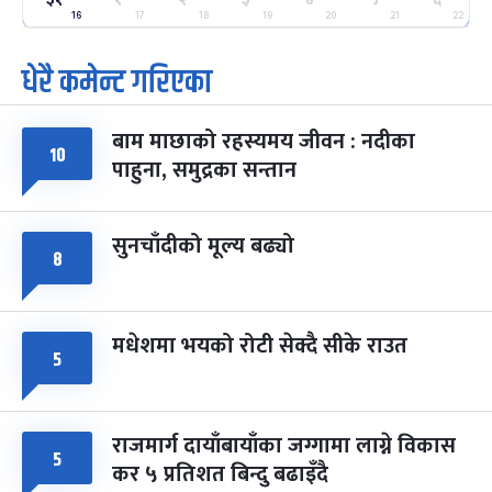
-
फाल्गुन २५, २०८३
Mar 9, 2027
मंगल
16
17
18
19
20
21
22
पूर्णिमा व्रत
७ महिना बाँकी
७
धेरै कमेन्ट गरिएका
-
चैत्र ७, २०८३
Mar 21, 2027
आइत
बाम माछाको रहस्यमय जीवन : नदीका
फागुपूर्णिमा
७ महिना बाँकी
८
१०
पाहुना, समुद्रका सन्तान
-
चैत्र ८, २०८३
Mar 22, 2027
सोम
सुनचाँदीको मूल्य बढ्यो
८
मधेशमा भयको रोटी सेक्दै सीके राउत
५
राजमार्ग दायाँबायाँका जग्गामा लाग्ने विकास
५
कर ५ प्रतिशत बिन्दु बढाइँदै