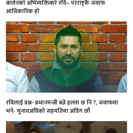
बालेनको अभिव्यक्तिबारे रवि– परराष्ट्रकै जवाफ
आधिकारिक हो
रविलाई प्रश्न- प्रधानमन्त्री बन्ने हल्ला छ नि ?, जवाफमा
भने- चुनावअघिको सहमतिमा अडिग छौं