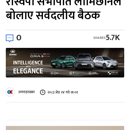
रास्वपा सभापति लामिछानेले
बोलाए सर्वदलीय बैठक
0
5.7K
SHARES
अनलाइनखबर
२०८३ जेठ २४ गते २१:०१