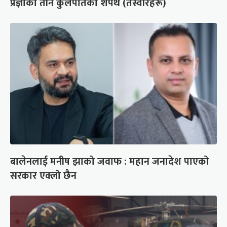
प्रज्ञाका तीन कुलपतिको शपथ (तस्वीरहरू)
बालेनलाई मनीष झाको जवाफ : महान जनादेश पाएको
सरकार एक्लो छैन