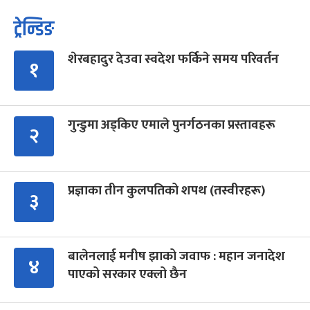
ट्रेन्डिङ
शेरबहादुर देउवा स्वदेश फर्किने समय परिवर्तन
१
गुन्डुमा अड्किए एमाले पुनर्गठनका प्रस्तावहरू
२
प्रज्ञाका तीन कुलपतिको शपथ (तस्वीरहरू)
३
बालेनलाई मनीष झाको जवाफ : महान जनादेश
४
पाएको सरकार एक्लो छैन