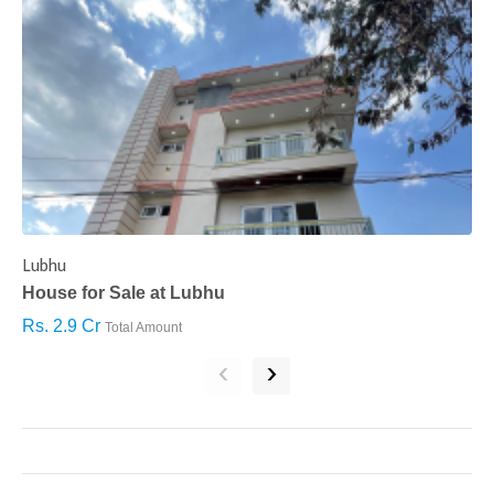
Lubhu
C
House for Sale at Lubhu
H
Rs. 2.9 Cr
R
Total Amount
‹
›