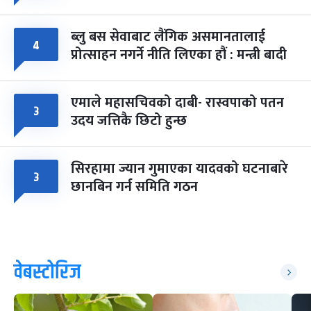
ब्लु बस सेवाबाट लैंगिक असमानतालाई
४
प्रोत्साहन नगर्ने नीति लिएका हौं : मन्त्री बादी
एमाले महासचिवको दाबी- रास्वपाको पतन
३
उदय जत्तिकै छिटो हुन्छ
सिरहामा ज्यान गुमाएका यादवको घटनाबारे
३
छानबिन गर्न समिति गठन
वेबस्टोरिज