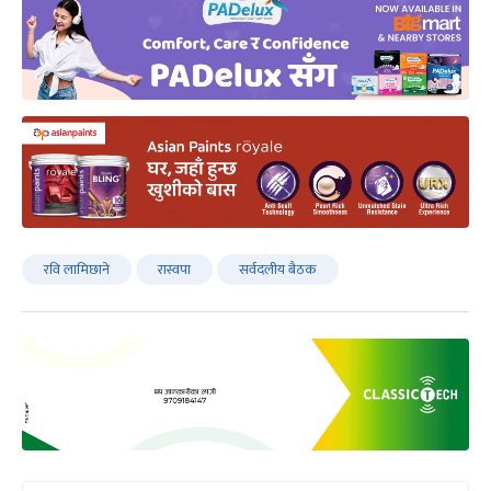
रवि लामिछाने
रास्वपा
सर्वदलीय बैठक