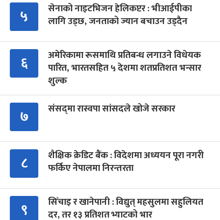
सेनाको नाइटभिजन हेलिकप्टर : भीआईपीका
५
लागि उड्छ, जनताको ज्यान बचाउन उड्दैन
अमेरिकामा रूसमाथि प्रतिबन्ध लगाउने विधेयक
६
पारित, भारतसहित ५ देशमा शतप्रतिशत भन्सार
शुल्क
संसद्‍मा रास्वपा सांसदले खोजे सरकार
७
शैक्षिक क्रेडिट बैंक : विदेशमा अध्ययन पूरा नगरी
८
फर्किए नेपालमा निरन्तरता
सिँचाइ र खानेपानी : विद्युत् महसुलमा सहुलियत
९
दर, तर १३ प्रतिशत भ्याटको भार