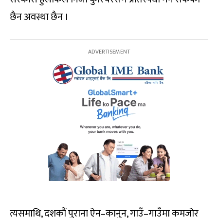
छैन अवस्था छैन ।
त्यसमाथि, दशकौं पुराना ऐन–कानुन, गाउँ–गाउँमा कमजोर