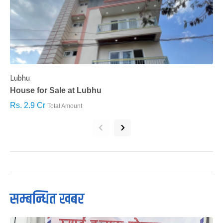
Lubhu
C
House for Sale at Lubhu
H
Rs. 2.9 Cr
R
Total Amount
‹
›
सम्बन्धित खबर