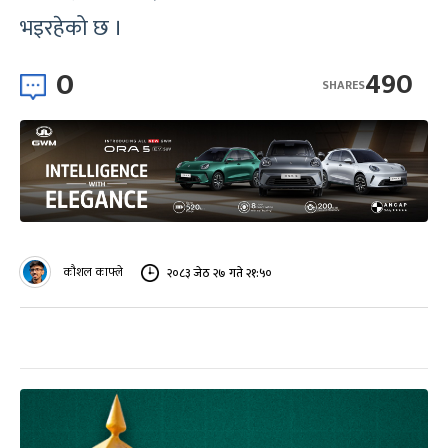
भइरहेको छ ।
0
490
SHARES
कौशल काफ्ले
२०८३ जेठ २७ गते २१:५०