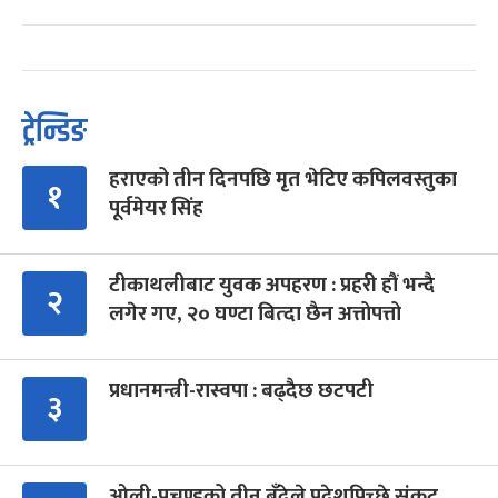
ट्रेन्डिङ
हराएको तीन दिनपछि मृत भेटिए कपिलवस्तुका
१
पूर्वमेयर सिंह
टीकाथलीबाट युवक अपहरण : प्रहरी हौं भन्दै
२
लगेर गए, २० घण्टा बित्दा छैन अत्तोपत्तो
प्रधानमन्त्री-रास्वपा : बढ्दैछ छटपटी
३
ओली-प्रचण्डको तीन बुँदेले प्रदेशपिच्छे संकट