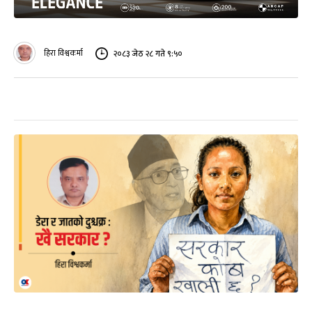
हिरा विश्वकर्मा
२०८३ जेठ २८ गते ९:५०