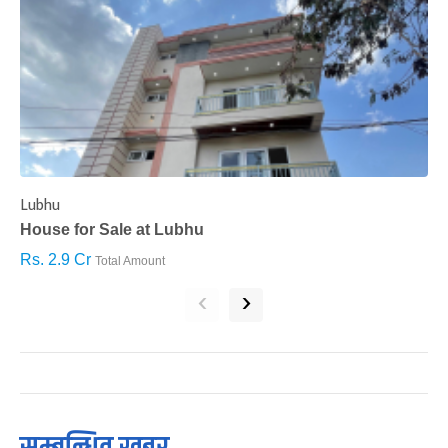
Lubhu
C
House for Sale at Lubhu
H
Rs. 2.9 Cr
R
Total Amount
‹
›