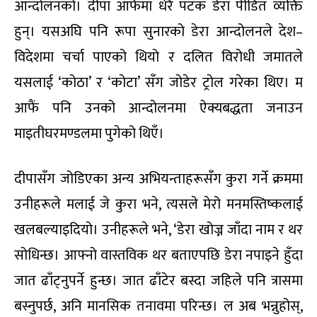
आन्दोलनको। दीपा आफैंमा धेरै पटक डेरा पीडित व्यक्ति
हुन्। यसअघि पनि रूपा सुनारको डेरा आन्दोलनले देश–
विदेशमा चर्चा पाएको थियो र दलित विरोधी जमातले
यसलाई ‘कोठा’ र ‘कोटा’ सँग जोडेर ट्रोल गरेका थिए। म
आफैं पनि उनको आन्दोलनमा ऐक्यबद्धता जनाउन
माइतीघरमण्डलमा पुगेको थिएँ।
दीपासँग जोडिएका अन्य अभियन्ताहरूसँग कुरा गर्ने क्रममा
उनीहरूले मलाई जे कुरा भने, त्यसले मेरो मनमस्तिष्कलाई
खलबल्याइदियो। उनीहरूले भने, ‘डेरा खोज्न जाँदा नाम र थर
सोधिन्छ। आफ्नो वास्तविक थर बताएपछि डेरा नपाइने हुँदा
जात ढाँट्नुपर्ने हुन्छ। जात ढाँटेर बस्दा जहिले पनि त्रासमा
बस्नुपर्छ, अनि मानसिक तनावमा परिन्छ। ल अब भन्नुहोस्,