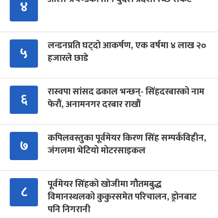
४
लन्डनप्रति घट्दो आकर्षण, एक वर्षमा ४ लाख २०
५
हजारले छाडे
रास्वपा सांसद ढकाल भन्छन्- सिंहदरबारको नाम
६
फेरौं, अनामनगर दरबार राखौं
कपिलवस्तुका पूर्वमेयर किरण सिंह सम्पर्कविहीन,
७
जंगलमा भेटियो मोटरसाइकल
पूर्वमेयर सिंहको खोजीमा गौतमबुद्ध
८
विमानस्थलको कुकुरसमेत परिचालन, ड्रोनबाट
पनि निगरानी