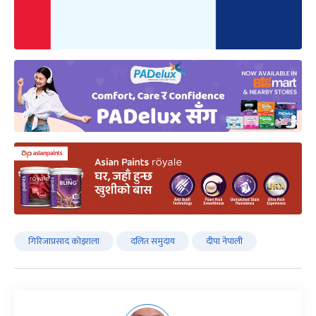
गिरिजाप्रसाद काेइराला
दलित समुदाय
दीपा नेपाली