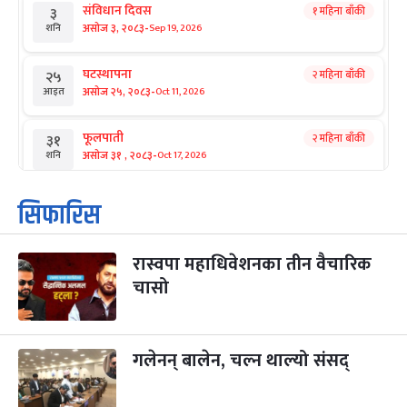
संविधान दिवस
१ महिना बाँकी
३
-
असोज ३, २०८३
Sep 19, 2026
शनि
घटस्थापना
२ महिना बाँकी
२५
-
असोज २५, २०८३
Oct 11, 2026
आइत
फूलपाती
२ महिना बाँकी
३१
-
असोज ३१ , २०८३
Oct 17, 2026
शनि
कार्तिक सङ्क्रान्ति
२ महिना बाँकी
१
सिफारिस
-
कार्तिक १, २०८३
Oct 18, 2026
आइत
रास्वपा महाधिवेशनका तीन वैचारिक
महानवमी
२ महिना बाँकी
३
-
चासो
कार्तिक ३, २०८३
Oct 20, 2026
मंगल
विजयादशमी
२ महिना बाँकी
४
-
कार्तिक ४, २०८३
Oct 21, 2026
बुध
गलेनन् बालेन, चल्न थाल्यो संसद्
पापा‌ङ्कुशा एकादशी व्रत
२ महिना बाँकी
५