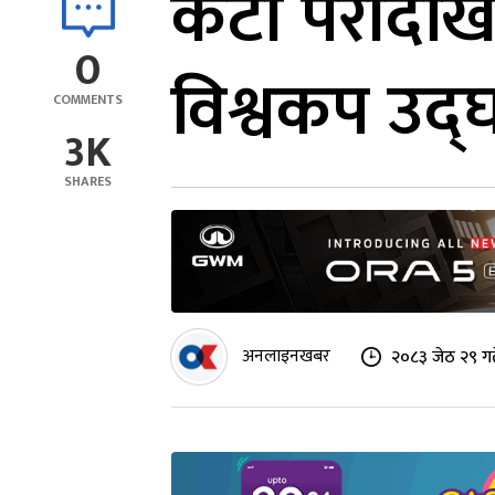
केटी पेरीदेख
0
विश्वकप उद्घा
COMMENTS
3K
SHARES
अनलाइनखबर
२०८३ जेठ २९ ग