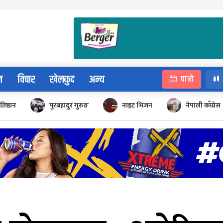
न
विचार
खेलकुद
अन्य
पात्रो
रतिष्ठान
पुरबहादुर गुरुङ
नाइट भिजन
नेपाली काँग्रेस