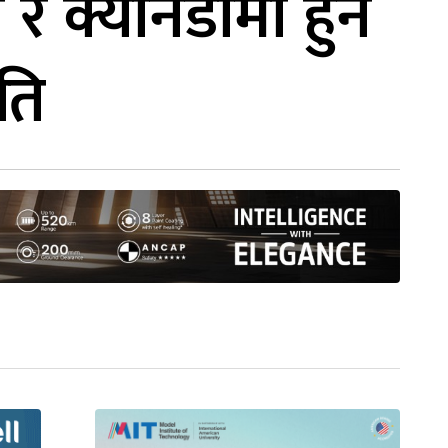
 र क्यानडामा हुने
ुति