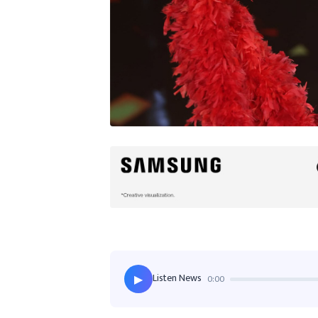
Listen News
0:00
▶