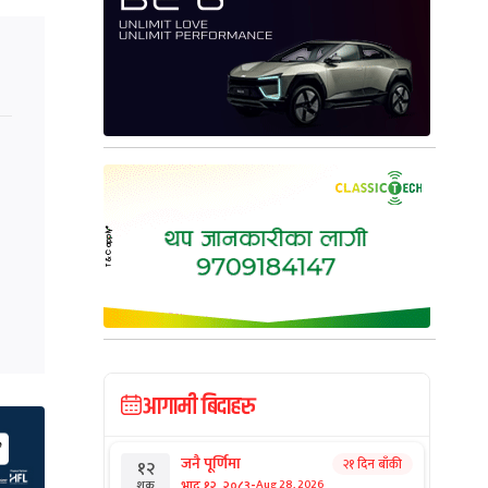
आगामी बिदाहरु
जनै पूर्णिमा
२१ दिन बाँकी
१२
-
भाद्र १२, २०८३
Aug 28, 2026
शुक्र