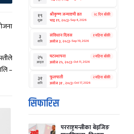
श्रीकृष्ण जन्माष्टमी व्रत
२८ दिन बाँकी
१९
-
भाद्र १९, २०८३
Sep 4, 2026
शुक्र
योजना
संविधान दिवस
१ महिना बाँकी
३
-
असोज ३, २०८३
Sep 19, 2026
शनि
्तीले
घटस्थापना
२ महिना बाँकी
२५
-
असोज २५, २०८३
Oct 11, 2026
आइत
ोलि –
फूलपाती
२ महिना बाँकी
३१
-
असोज ३१ , २०८३
Oct 17, 2026
शनि
कार्तिक सङ्क्रान्ति
२ महिना बाँकी
१
सिफारिस
-
कार्तिक १, २०८३
Oct 18, 2026
आइत
महानवमी
२ महिना बाँकी
३
-
कार्तिक ३, २०८३
Oct 20, 2026
मंगल
परराष्ट्रमन्त्रीका बेइजिङ