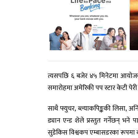
त्यसपछि ६ बजेर ४५ मिनेटमा आयोजक र
समारोहमा अमेरिकी पप स्टार केटी पेर
साथै फ्युचर, ब्ल्याकपिङ्ककी लिसा, अनिट
ड्यान एन्ड शेले प्रस्तुत गर्नेछन् भने
सुडेकिस विश्वकप एम्बासडरका रूपमा क