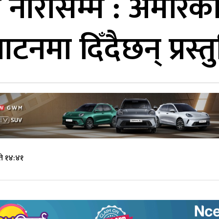
ि नोरासम्म : अमेरिका
टनमा दिँदैछन् प्रस्त
ते १४:४१