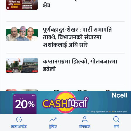
क्षेत्र
पूर्णबहादुर-शेखर : पार्टी सभापति
ताक्थे, विभाजनको संघारमा
शशांकलाई अघि सारे
कप्तानगञ्जमा झिल्को, गोलबजारमा
डढेलो
आकस्मिक कक्ष चिकित्सकमाथि
हातपातको ‘हटस्पट’
नपढी ‘पास’, नपढाइ ‘गुणस्तर’
ताजा अपडेट
ट्रेन्डिङ
प्रोफाइल
सर्च