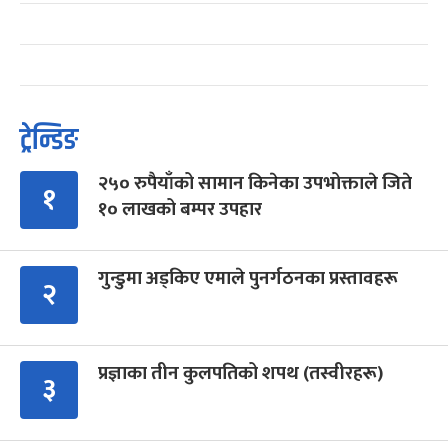
ट्रेन्डिङ
२५० रुपैयाँको सामान किनेका उपभोक्ताले जिते
१
१० लाखको बम्पर उपहार
गुन्डुमा अड्किए एमाले पुनर्गठनका प्रस्तावहरू
२
प्रज्ञाका तीन कुलपतिको शपथ (तस्वीरहरू)
३