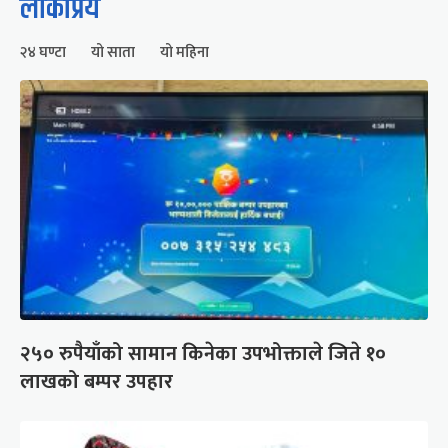
लोकप्रिय
२४ घण्टा
यो साता
यो महिना
२५० रुपैयाँको सामान किनेका उपभोक्ताले जिते १०
लाखको बम्पर उपहार