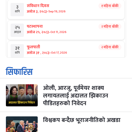
संविधान दिवस
१ महिना बाँकी
३
-
असोज ३, २०८३
Sep 19, 2026
शनि
घटस्थापना
२ महिना बाँकी
२५
-
असोज २५, २०८३
Oct 11, 2026
आइत
फूलपाती
२ महिना बाँकी
३१
-
असोज ३१ , २०८३
Oct 17, 2026
शनि
कार्तिक सङ्क्रान्ति
२ महिना बाँकी
१
सिफारिस
-
कार्तिक १, २०८३
Oct 18, 2026
आइत
ओली, आरजु, पूर्वमेयर शाक्य
महानवमी
२ महिना बाँकी
३
-
लगायतलाई अदालत झिकाउन
कार्तिक ३, २०८३
Oct 20, 2026
मंगल
पीडितहरुको निवेदन
विजयादशमी
२ महिना बाँकी
४
-
कार्तिक ४, २०८३
Oct 21, 2026
बुध
विश्वकप बन्दैछ भूराजनीतिको अखडा
पापा‌ङ्कुशा एकादशी व्रत
२ महिना बाँकी
५