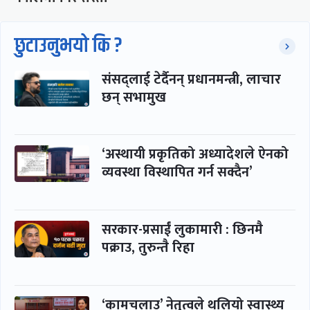
छुटाउनुभयो कि ?
संसद्लाई टेर्दैनन् प्रधानमन्त्री, लाचार
छन् सभामुख
‘अस्थायी प्रकृतिको अध्यादेशले ऐनको
व्यवस्था विस्थापित गर्न सक्दैन’
सरकार-प्रसाईं लुकामारी : छिनमै
पक्राउ, तुरुन्तै रिहा
‘कामचलाउ’ नेतृत्वले थलियो स्वास्थ्य