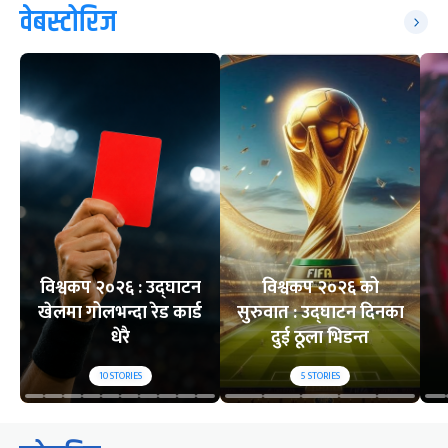
वेबस्टोरिज
विश्वकप २०२६ : उद्घाटन
विश्वकप २०२६ को
खेलमा गोलभन्दा रेड कार्ड
सुरुवात : उद्घाटन दिनका
धेरै
दुई ठूला भिडन्त
10
STORIES
5
STORIES