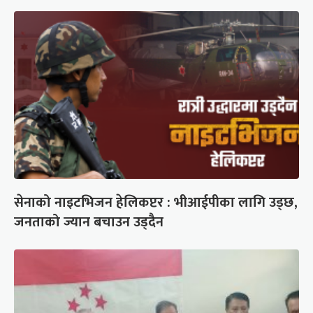
सेनाको नाइटभिजन हेलिकप्टर : भीआईपीका लागि उड्छ,
जनताको ज्यान बचाउन उड्दैन