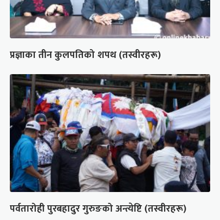
प्रज्ञाका तीन कुलपतिको शपथ (तस्वीरहरू)
पर्वतारोही पुरबहादुर गुरुङको अन्त्येष्टि (तस्वीरहरू)