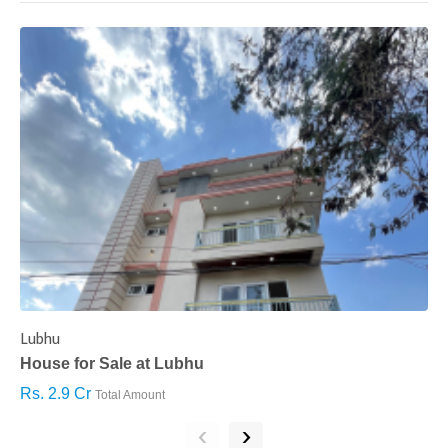
Lubhu
C
House for Sale at Lubhu
H
Rs. 2.9 Cr
R
Total Amount
‹
›