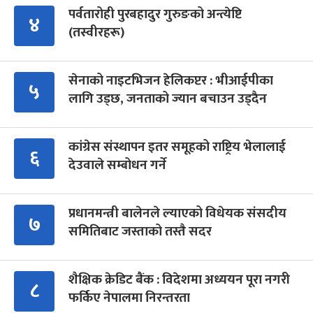
पर्वतारोही पुरबहादुर गुरुङको अन्त्येष्टि
४
(तस्वीरहरू)
सेनाको नाइटभिजन हेलिकप्टर : भीआईपीका
५
लागि उड्छ, जनताको ज्यान बचाउन उड्दैन
कांग्रेस संस्थापन इतर समूहको राष्ट्रिय भेलालाई
६
देउवाले सम्बोधन गर्ने
प्रधानमन्त्री बालेनले ल्याएको विधेयक संसदीय
७
समितिबाट जस्ताको तस्तै सदर
शैक्षिक क्रेडिट बैंक : विदेशमा अध्ययन पूरा नगरी
८
फर्किए नेपालमा निरन्तरता