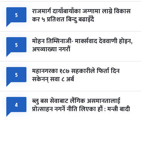
राजमार्ग दायाँबायाँका जग्गामा लाग्ने विकास
५
कर ५ प्रतिशत बिन्दु बढाइँदै
मोहन तिम्सिनाजी- मार्क्सवाद देववाणी होइन,
५
अपव्याख्या नगरौं
महानगरका १८७ सहकारीले फिर्ता दिन
५
सकेनन् सवा ८ अर्ब
ब्लु बस सेवाबाट लैंगिक असमानतालाई
४
प्रोत्साहन नगर्ने नीति लिएका हौं : मन्त्री बादी