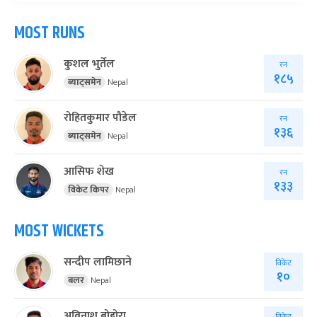
MOST RUNS
कुशल भुर्तेल
रन
१८५
ब्याट्समेन
Nepal
रोहितकुमार पौडेल
रन
१३६
ब्याट्समेन
Nepal
आसिफ शेख
रन
१३३
विकेट किपर
Nepal
MOST WICKETS
सन्दीप लामिछाने
विकेट
१०
बलर
Nepal
अविनाश बोहोरा