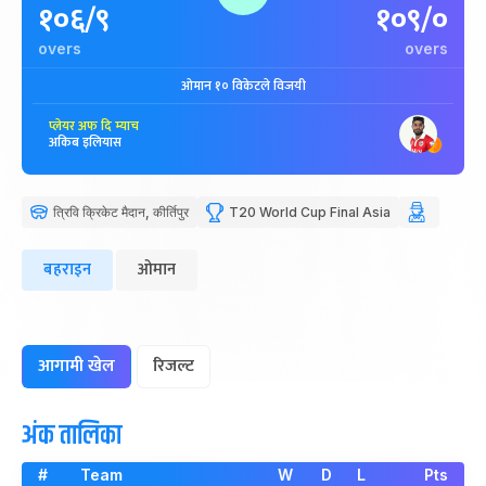
१०६/९
१०९/०
overs
overs
ओमान १० विकेटले विजयी
प्लेयर अफ दि म्याच
अकिब इलियास
त्रिवि क्रिकेट मैदान, कीर्तिपुर
T20 World Cup Final Asia
बहराइन
ओमान
आगामी खेल
रिजल्ट
अंक तालिका
#
Team
W
D
L
Pts