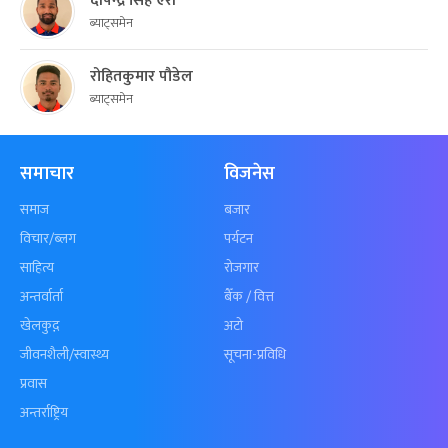
दीपेन्द्र सिंह ऐरी
ब्याट्समेन
रोहितकुमार पौडेल
ब्याट्समेन
समाचार
विजनेस
समाज
बजार
विचार/ब्लग
पर्यटन
साहित्य
रोजगार
अन्तर्वार्ता
बैँक / वित्त
खेलकुद़़
अटो
जीवनशैली/स्वास्थ्य
सूचना-प्रविधि
प्रवास
अन्तर्राष्ट्रिय