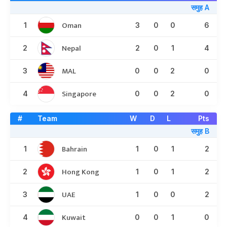
समुह A
Oman
1
3
0
0
6
Nepal
2
2
0
1
4
MAL
3
0
0
2
0
Singapore
4
0
0
2
0
#
Team
W
D
L
Pts
समुह B
Bahrain
1
1
0
1
2
Hong Kong
2
1
0
1
2
UAE
3
1
0
0
2
Kuwait
4
0
0
1
0