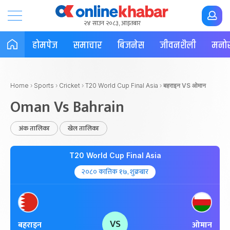
२४ साउन २०८३, आइतबार
होमपेज
समाचार
बिजनेस
जीवनशैली
मनोर
Home
›
Sports
›
Cricket
›
T20 World Cup Final Asia
›
बहराइन VS ओमान
Oman Vs Bahrain
अंक तालिका
खेल तालिका
T20 World Cup Final Asia
२०८० कात्तिक १७, शुक्रबार
VS
बहराइन
ओमान