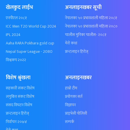
खेलकुद लाईभ
अनलाइनखबर सूची
एनपीएल २०८१
नेपालका ५० प्रभावशाली महिला २०८१
ICC Men T20 World Cup 2024
नेपालका ५० प्रभावशाली महिला २०८०
IPL 2024
चालीस मुनिका चालीस- २०८१
Aaha RARA Pokhara gold cup
मेरो कथा
Nepal Super League - 2080
फ्रन्टलाइन हिरोज्
विश्वकप २०२२
विशेष श्रृंखला
अनलाइनखबर
सहकारी संकट विशेष
हाम्रो टीम
लगुबित्त संकट विशेष
प्रयोगका सर्त
संसद विघटन विशेष
विज्ञापन
फ्रन्टलाइन हिरोज्
प्राइभेसी पोलिसी
निर्वाचन २०७४
सम्पर्क