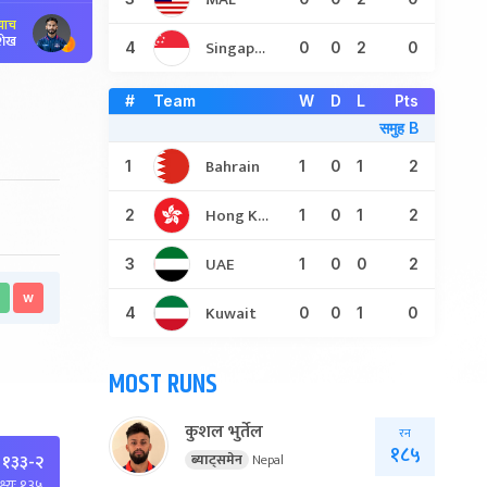
्याच
शेख
Singapore
4
0
0
2
0
#
Team
W
D
L
Pts
समुह B
Bahrain
1
1
0
1
2
Hong Kong
2
1
0
1
2
UAE
3
1
0
0
2
w
Kuwait
4
0
0
1
0
MOST RUNS
कुशल भुर्तेल
रन
१८५
ब्याट्समेन
Nepal
 १३३-२
्ष्यः १३५