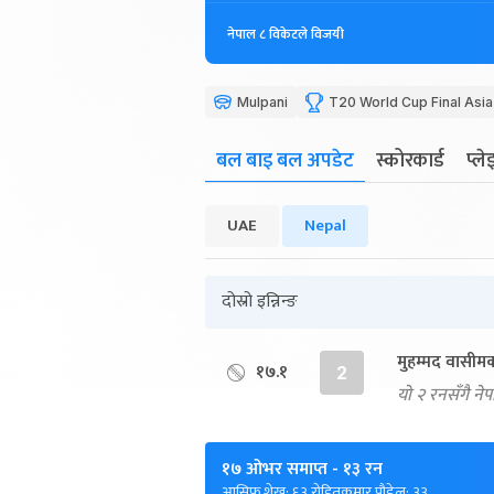
नेपाल ८ विकेटले विजयी
Mulpani
T20 World Cup Final Asia
बल बाइ बल अपडेट
स्कोरकार्ड
प्ल
UAE
Nepal
दोस्रो इन्निन्ङ
मुहम्मद वासीम
१७.१
2
यो २ रनसँगै ने
१७ ओभर समाप्त
- १३ रन
आसिफ शेख: ६३ रोहितकुमार पौडेल: ३३