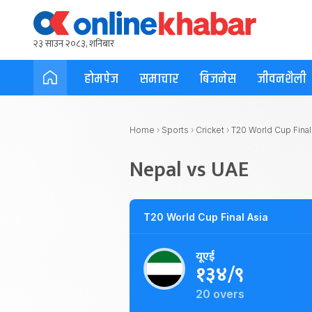
२३ साउन २०८३, शनिबार
होमपेज
समाचार
बिजनेस
जीवनशैली
Home
›
Sports
›
Cricket
›
T20 World Cup Final
Nepal vs UAE
T20 World Cup Final Asia
यूएई
१३४/९
20 overs