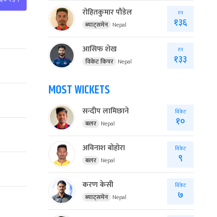
रोहितकुमार पौडेल
रन
१३६
ब्याट्समेन
Nepal
आसिफ शेख
रन
१३३
विकेट किपर
Nepal
MOST WICKETS
सन्दीप लामिछाने
विकेट
१०
बलर
Nepal
अविनाश बोहोरा
विकेट
९
बलर
Nepal
करण केसी
विकेट
७
ब्याट्समेन
Nepal