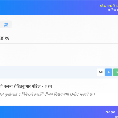
प्लेयर अफ दि म
आसिफ 
ेइङ ११
All
4
6
को बलमा रोहितकुमार पौडेल - २ रन
पाल यूएईलाई ८ विकेटले हराउँदै टी-२० विश्वकपमा छनौट भएको छ ।
Nepal:
लक