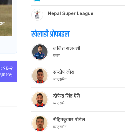
Nepal Super League
खेलाडी प्रोफाइल
ललित राजवंशी
बलर
: ९६-२
सन्दीप जोरा
्ष्यः १३५
ब्याट्समेन
दीपेन्द्र सिंह ऐरी
ब्याट्समेन
रोहितकुमार पौडेल
ब्याट्समेन