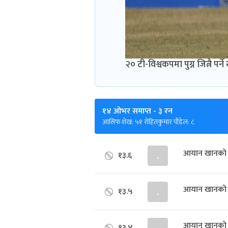
२० टी-विश्वकपमा पुग्न जित्नै प
१४ ओभर समाप्त
- ३ रन
आसिफ शेख: ५१ रोहितकुमार पौडेल: ८
आयान खानको 
१३.६
.
आयान खानको 
१३.५
.
आयान खानको 
१३.४