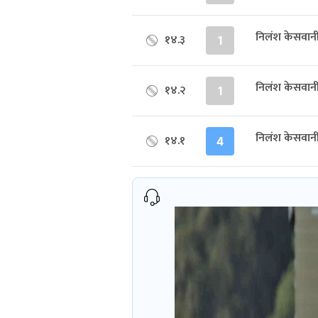
निलंश केसवान
१४.३
1
निलंश केसवानी
१४.२
1
निलंश केसवान
१४.१
4