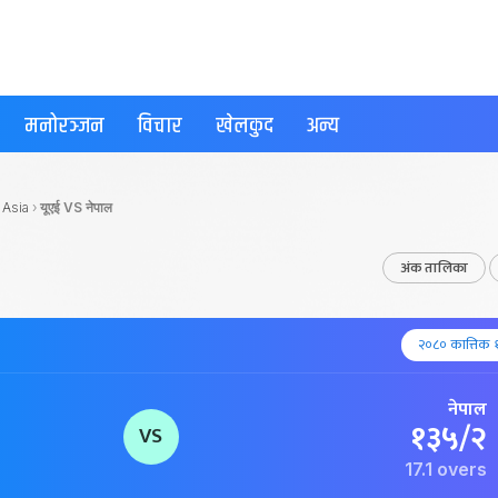
मनोरञ्जन
विचार
खेलकुद
अन्य
 Asia
›
यूएई VS नेपाल
अंक तालिका
२०८० कात्तिक १
नेपाल
१३५/२
VS
17.1 overs