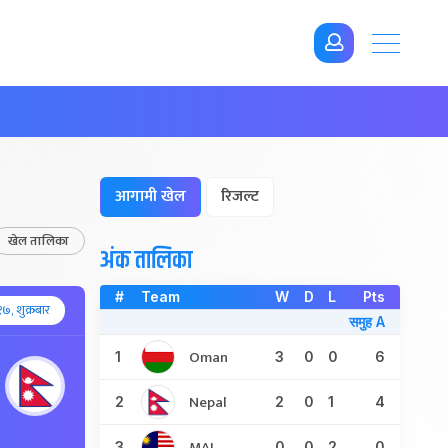
आगामी खेल
रिजल्ट
खेल तालिका
अंक तालिका
#
Team
W
D
L
Pts
७, शुक्रबार
समुह A
Oman
1
3
0
0
6
Nepal
2
2
0
1
4
MAL
3
0
0
2
0