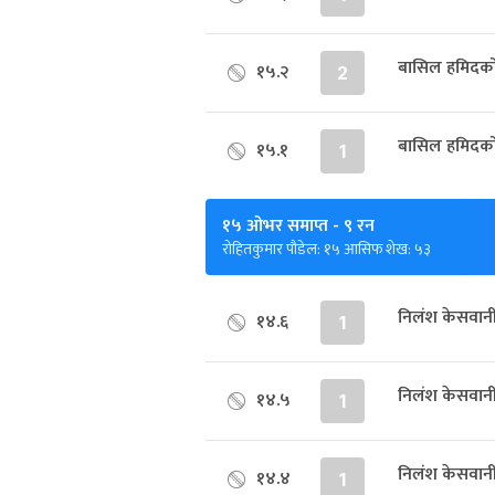
बासिल हमिदक
१५.२
2
बासिल हमिदको
१५.१
1
१५ ओभर समाप्त
- ९ रन
रोहितकुमार पौडेल: १५ आसिफ शेख: ५३
निलंश केसवानी
१४.६
1
निलंश केसवान
१४.५
1
निलंश केसवानी
१४.४
1