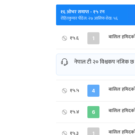
१६ ओभर समाप्त
- १५ रन
रोहितकुमार पौडेल: २७ आसिफ शेख: ५६
बासिल हमिदको
१५.६
1
नेपाल टी २० विश्वकप नजिक छ 
बासिल हमिदको
१५.५
4
बासिल हमिदको
१५.४
6
बासिल हमिदक
१५.३
1