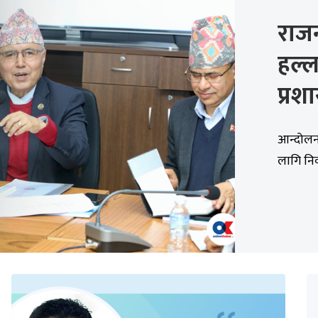
राज
हल्
प्रश
आन्दोलनल
लागि निर