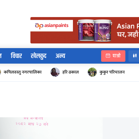
न
विचार
खेलकुद
अन्य
पात्रो
कपिलवस्तु नगरपालिका
हरि ढकाल
कुकुर परिचालन