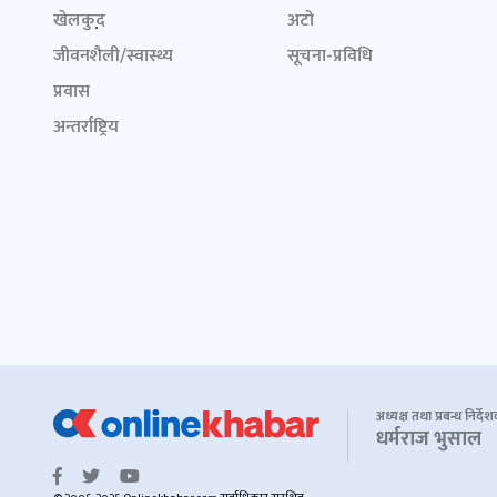
खेलकुद़़
अटो
जीवनशैली/स्वास्थ्य
सूचना-प्रविधि
प्रवास
अन्तर्राष्ट्रिय
अध्यक्ष तथा प्रबन्ध निर्दे
धर्मराज भुसाल