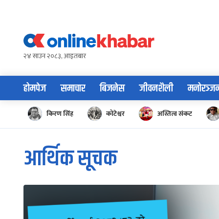
Skip
to
content
२४ साउन २०८३, आइतबार
होमपेज
समाचार
बिजनेस
जीवनशैली
मनोरञ्ज
किरण सिंह
कोटेश्वर
अस्तित्व संकट
आर्थिक सूचक