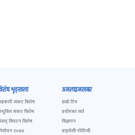
विशेष शृङ्खला
अनलाइनखबर
सहकारी संकट विशेष
हाम्रो टिम
लघुवित्त संकट विशेष
प्रयोगका सर्त
संसद् विघटन विशेष
विज्ञापन
निर्वाचन २०७४
प्राइभेसी पोलिसी