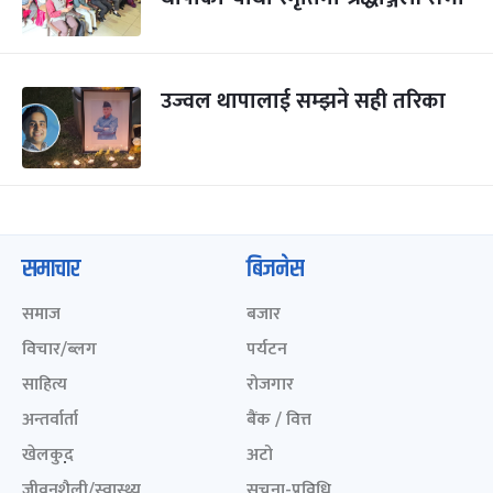
उज्वल थापालाई सम्झने सही तरिका
समाचार
बिजनेस
समाज
बजार
विचार/ब्लग
पर्यटन
साहित्य
रोजगार
अन्तर्वार्ता
बैंक / वित्त
खेलकुद़़
अटो
जीवनशैली/स्वास्थ्य
सूचना-प्रविधि