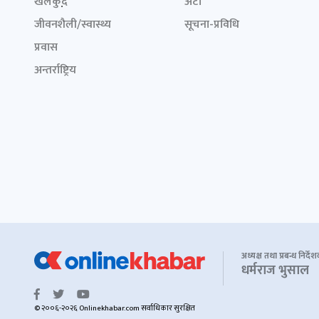
खेलकुद़़
अटो
जीवनशैली/स्वास्थ्य
सूचना-प्रविधि
प्रवास
अन्तर्राष्ट्रिय
अध्यक्ष तथा प्रबन्ध निर्दे
धर्मराज भुसाल
© २००६-२०२६ Onlinekhabar.com सर्वाधिकार सुरक्षित