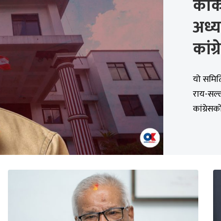
कार्
अध्य
कांग
यो समित
राय-सल्ल
कांग्रेसको 