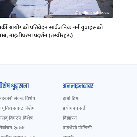
र्की आयोगको प्रतिवेदन सार्वजनिक गर्न युवाहरूको
ाब, माइतीघरमा प्रदर्शन (तस्वीरहरू)
विशेष शृङ्खला
अनलाइनखबर
सहकारी संकट विशेष
हाम्रो टिम
लघुवित्त संकट विशेष
प्रयोगका सर्त
संसद् विघटन विशेष
विज्ञापन
निर्वाचन २०७४
प्राइभेसी पोलिसी