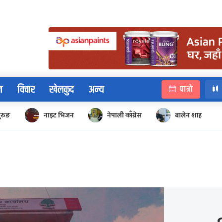
न
विचार
खेलकुद
अन्य
पात्रो
ुरुङ
नाइट भिजन
नेपाली काँग्रेस
बालेन शाह