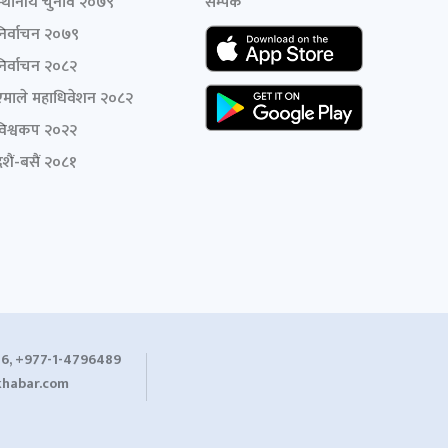
स्थानीय चुनाव २०७९
सम्पर्क
निर्वाचन २०७९
निर्वाचन २०८२
एमाले महाधिवेशन २०८२
विश्वकप २०२२
शैं-बसैं २०८१
6, +977-1-4796489
habar.com