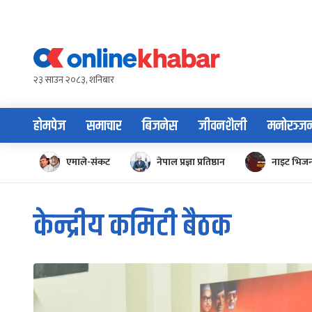
Skip
to
content
२३ साउन २०८३, शनिबार
होमपेज
समाचार
बिजनेस
जीवनशैली
मनोरञ्ज
एमाले-संकट
नेपाल प्रज्ञा प्रतिष्ठान
नाइट भिज
केन्द्रीय कमिटी बैठक