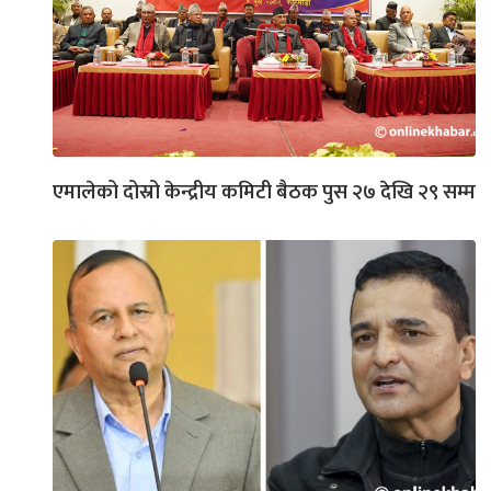
एमालेको दोस्रो केन्द्रीय कमिटी बैठक पुस २७ देखि २९ सम्म