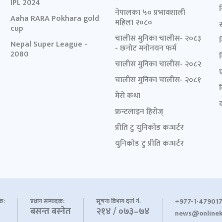
IPL 2024
नेपालका ५० प्रभावशाली
Aaha RARA Pokhara gold
महिला २०८०
cup
चालीस मुनिका चालीस- २०८३
Nepal Super League -
- छनोट मनोनयन फर्म
2080
चालीस मुनिका चालीस- २०८२
चालीस मुनिका चालीस- २०८१
मेरो कथा
द
फ्रन्टलाइन हिरोज्
प्रीति टु युनिकोड कन्भर्टर
युनिकोड टु प्रीति कन्भर्टर
+977-1-479017
शक:
प्रधान सम्पादक:
सूचना विभाग दर्ता नं.
बसन्त बस्नेत
२१४ / ०७३–७४
news@onlinek