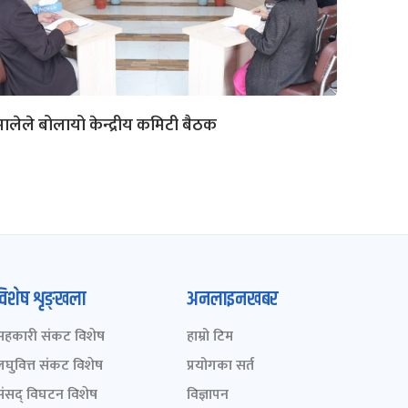
ालेले बोलायो केन्द्रीय कमिटी बैठक
विशेष शृङ्खला
अनलाइनखबर
सहकारी संकट विशेष
हाम्रो टिम
लघुवित्त संकट विशेष
प्रयोगका सर्त
संसद् विघटन विशेष
विज्ञापन