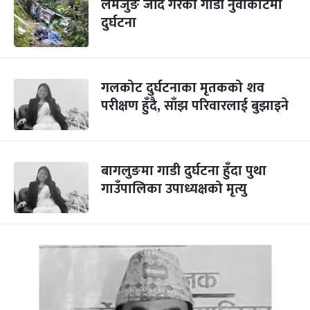
लमजुङ जाँदै गरेको गाडी नुवाकोटमा
दुर्घटना
गलकोट दुर्घटनाका मृतकको शव
परीक्षण हुँदै, साँझ परिवारलाई बुझाइने
बागलुङमा गाडी दुर्घटना हुँदा पुथा
गाउँपालिका उपाध्यक्षको मृत्यु