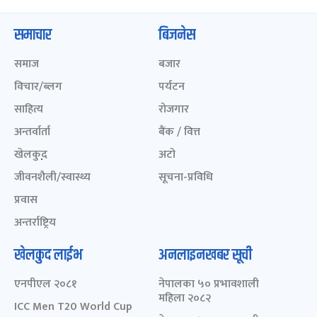
समाचार
बिजनेस
समाज
बजार
विचार/ब्लग
पर्यटन
साहित्य
रोजगार
अन्तर्वार्ता
बैंक / वित्त
खेलकुद़़
अटो
जीवनशैली/स्वास्थ्य
सूचना-प्रविधि
प्रवास
अन्तर्राष्ट्रिय
खेलकुद लाईभ
अनलाइनखबर सूची
एनपीएल २०८१
नेपालका ५० प्रभावशाली
महिला २०८२
ICC Men T20 World Cup