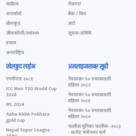
साहित्य
रोजगार
अन्तर्वार्ता
बैंक / वित्त
खेलकुद़़
अटो
जीवनशैली/स्वास्थ्य
सूचना-प्रविधि
प्रवास
अन्तर्राष्ट्रिय
खेलकुद लाईभ
अनलाइनखबर सूची
एनपीएल २०८१
नेपालका ५० प्रभावशाली
महिला २०८२
ICC Men T20 World Cup
2024
नेपालका ५० प्रभावशाली
महिला २०८१
IPL 2024
नेपालका ५० प्रभावशाली
Aaha RARA Pokhara
महिला २०८०
gold cup
चालीस मुनिका चालीस- २०८३
Nepal Super League -
- छनोट मनोनयन फर्म