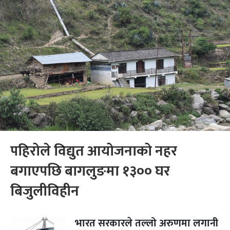
पहिरोले विद्युत आयोजनाको नहर
बगाएपछि बागलुङमा १३०० घर
बिजुलीविहीन
भारत सरकारले तल्लो अरुणमा लगानी