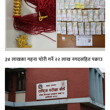
३४ लाखका गहना चोरी गर्ने २२ लाख नगदसहित पक्राउ