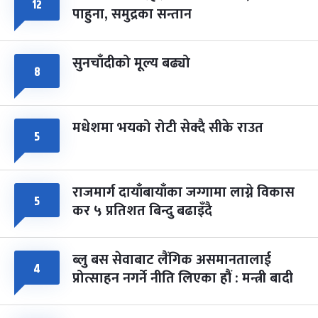
८
१२
पाहुना, समुद्रका सन्तान
-
चैत्र ८, २०८३
Mar 22, 2027
सोम
सुनचाँदीको मूल्य बढ्यो
८
मधेशमा भयको रोटी सेक्दै सीके राउत
५
राजमार्ग दायाँबायाँका जग्गामा लाग्ने विकास
५
कर ५ प्रतिशत बिन्दु बढाइँदै
ब्लु बस सेवाबाट लैंगिक असमानतालाई
४
प्रोत्साहन नगर्ने नीति लिएका हौं : मन्त्री बादी