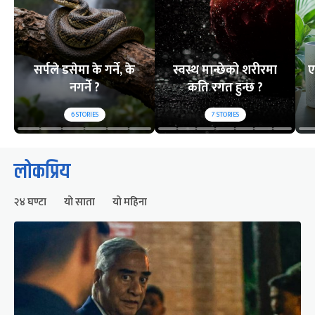
सर्पले डसेमा के गर्ने, के
स्वस्थ मान्छेको शरीरमा
ए
नगर्ने ?
कति रगत हुन्छ ?
6
STORIES
7
STORIES
लोकप्रिय
२४ घण्टा
यो साता
यो महिना