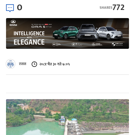
0
772
SHARES
रासस
२०८१ चैत ३० गते ७:०५