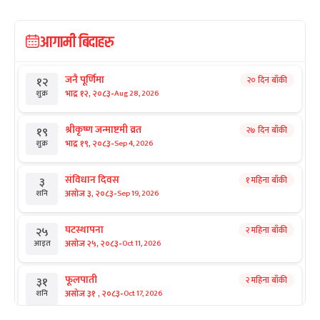
आगामी बिदाहरु
जनै पूर्णिमा
२० दिन बाँकी
१२
-
भाद्र १२, २०८३
Aug 28, 2026
शुक्र
श्रीकृष्ण जन्माष्टमी व्रत
२७ दिन बाँकी
१९
-
भाद्र १९, २०८३
Sep 4, 2026
शुक्र
संविधान दिवस
१ महिना बाँकी
३
-
असोज ३, २०८३
Sep 19, 2026
शनि
घटस्थापना
२ महिना बाँकी
२५
-
असोज २५, २०८३
Oct 11, 2026
आइत
फूलपाती
२ महिना बाँकी
३१
-
असोज ३१ , २०८३
Oct 17, 2026
शनि