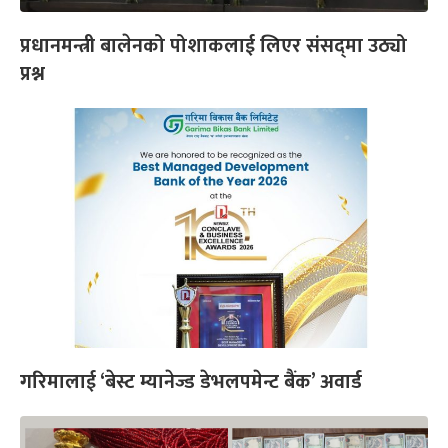
प्रधानमन्त्री बालेनको पोशाकलाई लिएर संसद्‌मा उठ्यो
प्रश्न
गरिमालाई ‘बेस्ट म्यानेज्ड डेभलपमेन्ट बैंक’ अवार्ड