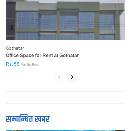
Gothatar
S
Office Space for Rent at Gothatar
H
Rs. 55
R
Per Sq.Feet
‹
›
सम्बन्धित खबर