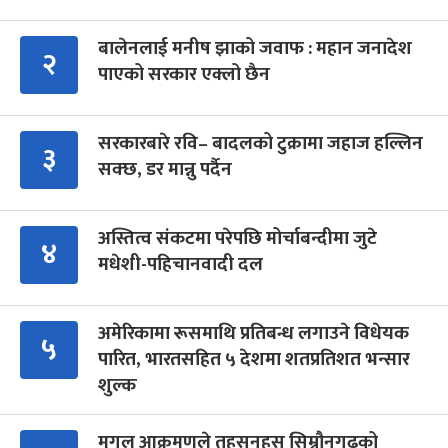
बालेनलाई मनीष झाको जवाफ : महान जनादेश
२
पाएको सरकार एक्लो छैन
सरकारबारे रवि– बादलको टुक्रामा जहाज हल्लिन
३
सक्छ, डर मान्नु पर्दैन
अस्तित्व संकटमा परेपछि मोर्चाबन्दीमा जुटे
४
मधेशी-पहिचानवादी दल
अमेरिकामा रूसमाथि प्रतिबन्ध लगाउने विधेयक
५
पारित, भारतसहित ५ देशमा शतप्रतिशत भन्सार
शुल्क
मुगल आक्रमणले तहसनहस सिम्रौनगढको