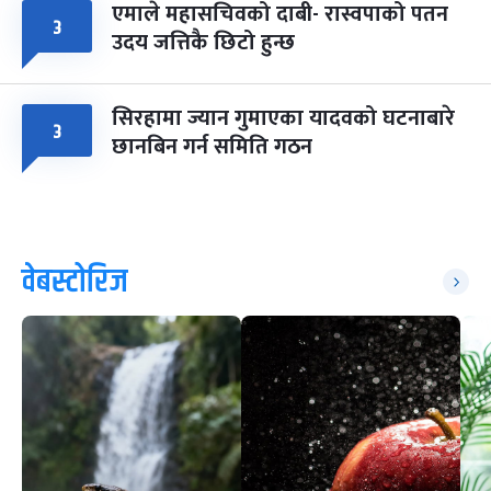
एमाले महासचिवको दाबी- रास्वपाको पतन
३
उदय जत्तिकै छिटो हुन्छ
सिरहामा ज्यान गुमाएका यादवको घटनाबारे
३
छानबिन गर्न समिति गठन
वेबस्टोरिज