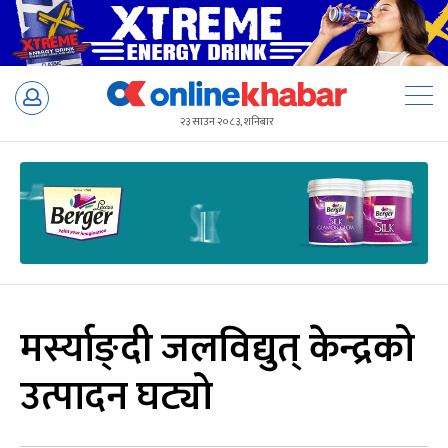
Skip
to
२३ साउन २०८३, शनिबार
content
मर्स्याङ्दी जलविद्युत् केन्द्रको
उत्पादन घट्यो