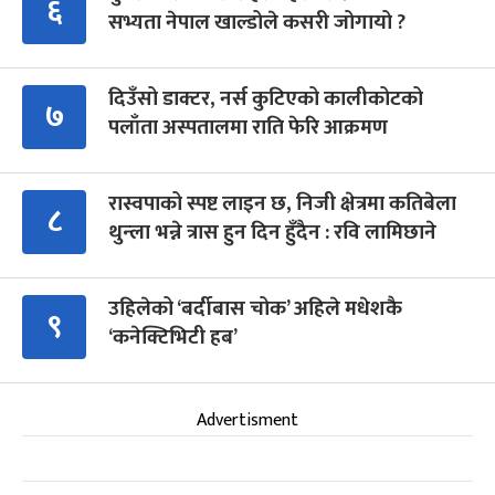
६
सभ्यता नेपाल खाल्डोले कसरी जोगायो ?
दिउँसो डाक्टर, नर्स कुटिएको कालीकोटको
७
पलाँता अस्पतालमा राति फेरि आक्रमण
रास्वपाको स्पष्ट लाइन छ, निजी क्षेत्रमा कतिबेला
८
थुन्ला भन्ने त्रास हुन दिन हुँदैन : रवि लामिछाने
उहिलेको ‘बर्दीबास चोक’ अहिले मधेशकै
९
‘कनेक्टिभिटी हब’
Advertisment